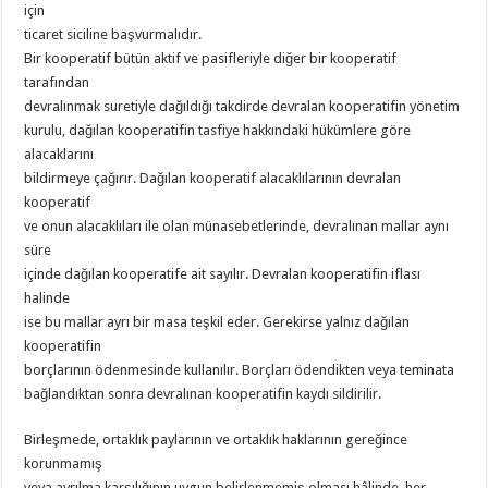
için
ticaret siciline başvurmalıdır.
Bir kooperatif bütün aktif ve pasifleriyle diğer bir kooperatif
tarafından
devralınmak suretiyle dağıldığı takdirde devralan kooperatifin yönetim
kurulu, dağılan kooperatifin tasfiye hakkındaki hükümlere göre
alacaklarını
bildirmeye çağırır. Dağılan kooperatif alacaklılarının devralan
kooperatif
ve onun alacaklıları ile olan münasebetlerinde, devralınan mallar aynı
süre
içinde dağılan kooperatife ait sayılır. Devralan kooperatifin iflası
halinde
ise bu mallar ayrı bir masa teşkil eder. Gerekirse yalnız dağılan
kooperatifin
borçlarının ödenmesinde kullanılır. Borçları ödendikten veya teminata
bağlandıktan sonra devralınan kooperatifin kaydı sildirilir.
Birleşmede, ortaklık paylarının ve ortaklık haklarının gereğince
korunmamış
veya ayrılma karşılığının uygun belirlenmemiş olması hâlinde, her