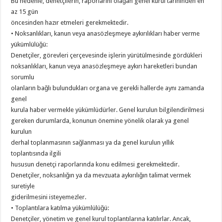
Bu nedenle, denetçilerin, raporlarını olağan genel kurul tarihinden en
az 15 gün
öncesinden hazır etmeleri gerekmektedir.
• Noksanlıkları, kanun veya anasözleşmeye aykırılıkları haber verme
yükümlülüğü:
Denetçiler, görevleri çerçevesinde işlerin yürütülmesinde gördükleri
noksanlıkları, kanun veya anasözleşmeye aykırı hareketleri bundan
sorumlu
olanların bağlı bulundukları organa ve gerekli hallerde aynı zamanda
genel
kurula haber vermekle yükümlüdürler. Genel kurulun bilgilendirilmesi
gereken durumlarda, konunun önemine yönelik olarak ya genel
kurulun
derhal toplanmasının sağlanması ya da genel kurulun yıllık
toplantısında ilgili
hususun denetçi raporlarında konu edilmesi gerekmektedir.
Denetçiler, noksanlığın ya da mevzuata aykırılığın talimat vermek
suretiyle
giderilmesini isteyemezler.
• Toplantılara katılma yükümlülüğü:
Denetçiler, yönetim ve genel kurul toplantılarına katılırlar. Ancak,