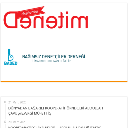
21 Mart 2023
DÜNYADAN BAŞARILI KOOPERATİF ÖRNEKLERİ ABDULLAH
ÇAVUŞ/E.VERGİ MÜFETTİŞİ
20 Mart 2023
KOOPERARATİFÇİLİK İLKELERİ – ABDULLAH ÇAVUŞ/E.VERGİ