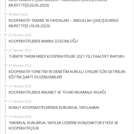
MÜFETTİŞİ(20.03.2023)
18 Mart 2023
KOOPERATİF TANIMI VE FAYDALARI – ABDULLAH ÇAVUŞ/E.VERGİ
MÜFETTİŞİ (18.03.2023)
22 Haziran 2022
KOOPERATİFLERDE MARKA ÖZGÜNLÜĞÜ
21 Haziran 2022
TÜRKİYE TARIM KREDİ KOOPERATİFLERİ 2021 YILI FAALİYET RAPORU
21 Haziran 2022
KOOPERATİF YÖNETİM VE DENETİM KURULU ÜYELERİ İÇİN GETİRİLEN
EĞİTİM ŞARTI DÜZENLEMELERİ
21 Haziran 2022
KOOPERATİFLERDE REKABET VE TİCARİ MUAMALE YASAĞI
21 Haziran 2022
KONUT KOOPERATİFLERİNDE KURUMSAL YAPILANMA
21 Haziran 2022
TARIMSAL KURUMSAL YAPILAR ÜZERİNE KONJONKTÜR ETKİSİ VE
KOOPERATİFÇİLİK