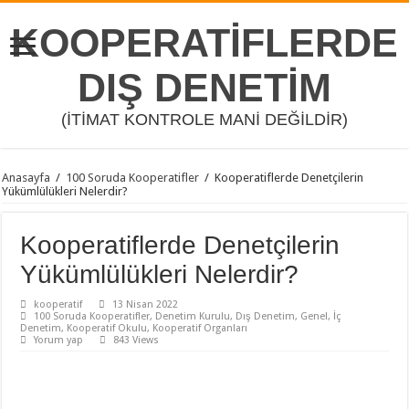
KOOPERATİFLERDE
DIŞ DENETİM
(İTİMAT KONTROLE MANİ DEĞİLDİR)
Anasayfa
/
100 Soruda Kooperatifler
/
Kooperatiflerde Denetçilerin
Yükümlülükleri Nelerdir?
Kooperatiflerde Denetçilerin
Yükümlülükleri Nelerdir?
kooperatif
13 Nisan 2022
100 Soruda Kooperatifler
,
Denetim Kurulu
,
Dış Denetim
,
Genel
,
İç
Denetim
,
Kooperatif Okulu
,
Kooperatif Organları
Yorum yap
843 Views