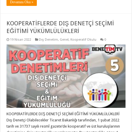
Devamını Oku »
KOOPERATİFLERDE DIŞ DENETÇİ SEÇİMİ
EĞİTİMİ YÜKÜMLÜLÜKLERİ
19 Nisan 2022
Dış Denetim
,
Genel
,
Kooperatif Okulu
0
KOOPERATİFLERDE DIŞ DENETÇİ SEÇİMİ EĞİTİMİ YÜKÜMLÜLÜKLERİ
Dış Denetçi Olabilecekler Ticaret Bakanlığı tarafından, 1 şubat 2022
tarih ve 31737 sayılı resmî gazete’de kooperatif ve üst kuruluşlarının