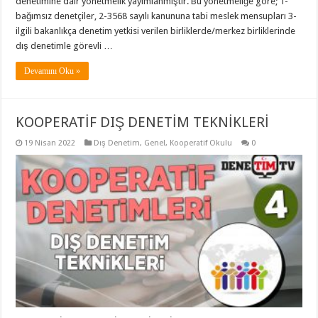
denetimine dair yönetmelik yayımlanmıştır. Bu yönetmeliğe göre; 1-
bağımsız denetçiler, 2-3568 sayılı kanununa tabi meslek mensupları 3-
ilgili bakanlıkça denetim yetkisi verilen birliklerde/merkez birliklerinde
dış denetimle görevli …
Devamını Oku »
KOOPERATİF DIŞ DENETİM TEKNİKLERİ
19 Nisan 2022
Dış Denetim
,
Genel
,
Kooperatif Okulu
0