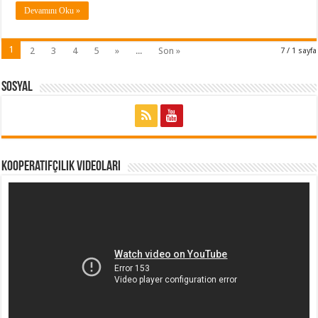
Devamını Oku »
1
2
3
4
5
»
...
Son »
7 / 1 sayfa
Sosyal
Kooperatifçilik Videoları