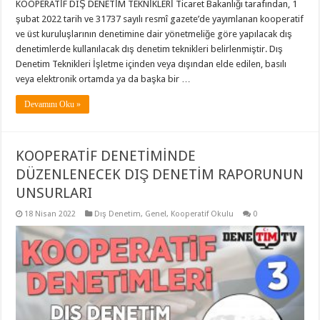
KOOPERATİF DIŞ DENETİM TEKNİKLERİ Ticaret Bakanlığı tarafından, 1
şubat 2022 tarih ve 31737 sayılı resmî gazete’de yayımlanan kooperatif
ve üst kuruluşlarının denetimine dair yönetmeliğe göre yapılacak dış
denetimlerde kullanılacak dış denetim teknikleri belirlenmiştir. Dış
Denetim Teknikleri İşletme içinden veya dışından elde edilen, basılı
veya elektronik ortamda ya da başka bir …
Devamını Oku »
KOOPERATİF DENETİMİNDE
DÜZENLENECEK DIŞ DENETİM RAPORUNUN
UNSURLARI
18 Nisan 2022
Dış Denetim
,
Genel
,
Kooperatif Okulu
0