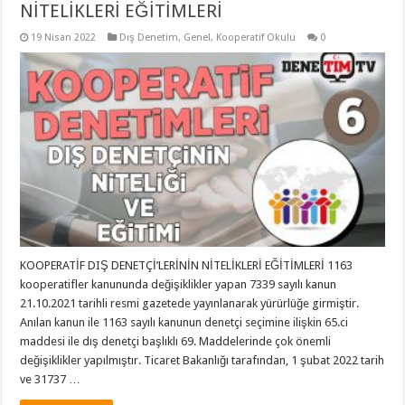
NİTELİKLERİ EĞİTİMLERİ
19 Nisan 2022
Dış Denetim
,
Genel
,
Kooperatif Okulu
0
KOOPERATİF DIŞ DENETÇİ’LERİNİN NİTELİKLERİ EĞİTİMLERİ 1163
kooperatifler kanununda değişiklikler yapan 7339 sayılı kanun
21.10.2021 tarihli resmi gazetede yayınlanarak yürürlüğe girmiştir.
Anılan kanun ile 1163 sayılı kanunun denetçi seçimine ilişkin 65.ci
maddesi ile dış denetçi başlıklı 69. Maddelerinde çok önemli
değişiklikler yapılmıştır. Ticaret Bakanlığı tarafından, 1 şubat 2022 tarih
ve 31737 …