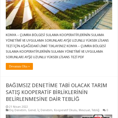
KONYA – ÇUMRA BÖLGESİ SULAMA KOOPERATİFLERİNİN SULAMA
YÖNETİMİ VE UYGULAMA SORUNLARI AYŞE UZUNLU YÜKSEK LİSANS
TEZİ İÇİN AŞAĞIDAKİ LİNKİ TIKLAYINIZ KONYA – ÇUMRA BÖLGESİ
SULAMA KOOPERATİFLERİNİN SULAMA YÖNETİMİ VE UYGULAMA
SORUNLARI AYŞE UZUNLU YÜKSEK LİSANS TEZİ PDF
Devamını Oku »
BAĞIMSIZ DENETİME TABİ OLACAK TARIM
SATIŞ KOOPERATİF BİRLİKLERİNİN
BELİRLENMESİNE DAİR TEBLİĞ
21 Nisan 2022
Dış Denetim
,
Genel
,
İç Denetim
,
Kooperatif Okulu
,
Mevzuat
,
Tebliğ
0