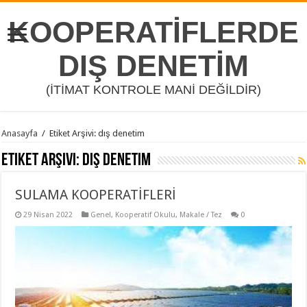
KOOPERATİFLERDE
DIŞ DENETİM
(İTİMAT KONTROLE MANİ DEĞİLDİR)
Anasayfa
/
Etiket Arşivi: dış denetim
Etiket Arşivi:
dış denetim
SULAMA KOOPERATİFLERİ
29 Nisan 2022
Genel
,
Kooperatif Okulu
,
Makale / Tez
0