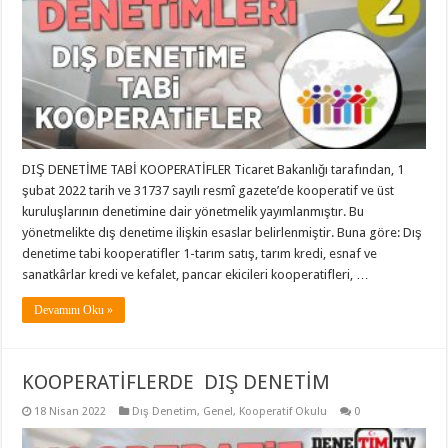
DIŞ DENETİME TABİ KOOPERATİFLER Ticaret Bakanlığı tarafından, 1
şubat 2022 tarih ve 31737 sayılı resmî gazete’de kooperatif ve üst
kuruluşlarının denetimine dair yönetmelik yayımlanmıştır. Bu
yönetmelikte dış denetime ilişkin esaslar belirlenmiştir. Buna göre: Dış
denetime tabi kooperatifler 1-tarım satış, tarım kredi, esnaf ve
sanatkârlar kredi ve kefalet, pancar ekicileri kooperatifleri, …
Devamını Oku »
KOOPERATİFLERDE DIŞ DENETİM
18 Nisan 2022
Dış Denetim
,
Genel
,
Kooperatif Okulu
0