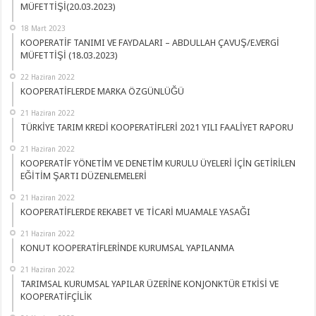
MÜFETTİŞİ(20.03.2023)
18 Mart 2023
KOOPERATİF TANIMI VE FAYDALARI – ABDULLAH ÇAVUŞ/E.VERGİ
MÜFETTİŞİ (18.03.2023)
22 Haziran 2022
KOOPERATİFLERDE MARKA ÖZGÜNLÜĞÜ
21 Haziran 2022
TÜRKİYE TARIM KREDİ KOOPERATİFLERİ 2021 YILI FAALİYET RAPORU
21 Haziran 2022
KOOPERATİF YÖNETİM VE DENETİM KURULU ÜYELERİ İÇİN GETİRİLEN
EĞİTİM ŞARTI DÜZENLEMELERİ
21 Haziran 2022
KOOPERATİFLERDE REKABET VE TİCARİ MUAMALE YASAĞI
21 Haziran 2022
KONUT KOOPERATİFLERİNDE KURUMSAL YAPILANMA
21 Haziran 2022
TARIMSAL KURUMSAL YAPILAR ÜZERİNE KONJONKTÜR ETKİSİ VE
KOOPERATİFÇİLİK