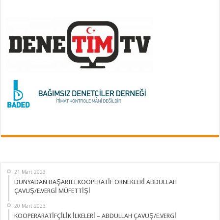
21 Mart 2023
DÜNYADAN BAŞARILI KOOPERATİF ÖRNEKLERİ ABDULLAH
ÇAVUŞ/E.VERGİ MÜFETTİŞİ
20 Mart 2023
KOOPERARATİFÇİLİK İLKELERİ – ABDULLAH ÇAVUŞ/E.VERGİ