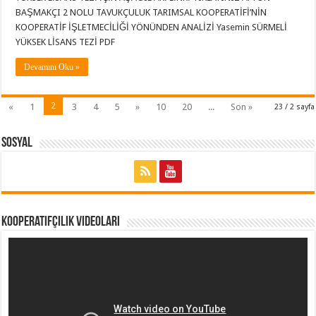
BAŞMAKÇI 2 NOLU TAVUKÇULUK TARIMSAL KOOPERATİFİ’NİN
KOOPERATİF İŞLETMECİLİĞİ YÖNÜNDEN ANALİZİ Yasemin SÜRMELİ
YÜKSEK LİSANS TEZİ PDF
Devamını Oku »
2
«
1
3
4
5
»
10
20
...
Son »
23 / 2 sayfa
Sosyal
Kooperatifçilik Videoları