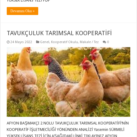
YÜKSEK LİSANS TEZİ PDF
Devamını Oku »
TAVUKÇULUK TARIMSAL KOOPERATİFİ
24 Mayıs 2022
Genel
,
Kooperatif Okulu
,
Makale / Tez
0
AFYON BAŞMAKÇI 2 NOLU TAVUKÇULUK TARIMSAL KOOPERATİFİ’NİN
KOOPERATİF İŞLETMECİLİĞİ YÖNÜNDEN ANALİZİ Yasemin SÜRMELİ
YÜKSEK LİSANS TEZİ İÇİN AŞAĞIDAKİ LİNKİ TIKLAYINIZ AFYON