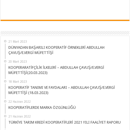
21 Mart 2023
DÜNYADAN BAŞARILI KOOPERATİF ÖRNEKLERİ ABDULLAH
ÇAVUŞ/E.VERGİ MÜFETTİŞİ
20 Mart 2023
KOOPERARATİFÇİLİK İLKELERİ – ABDULLAH ÇAVUŞ/E.VERGİ
MÜFETTİŞİ(20.03.2023)
18 Mart 2023
KOOPERATİF TANIMI VE FAYDALARI – ABDULLAH ÇAVUŞ/E.VERGİ
MÜFETTİŞİ (18.03.2023)
22 Haziran 2022
KOOPERATİFLERDE MARKA ÖZGÜNLÜĞÜ
21 Haziran 2022
TÜRKİYE TARIM KREDİ KOOPERATİFLERİ 2021 YILI FAALİYET RAPORU