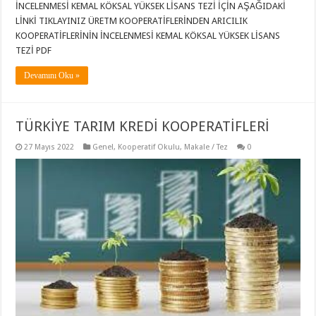
İNCELENMESİ KEMAL KÖKSAL YÜKSEK LİSANS TEZİ İÇİN AŞAĞIDAKİ
LİNKİ TIKLAYINIZ ÜRETM KOOPERATİFLERİNDEN ARICILIK
KOOPERATİFLERİNİN İNCELENMESİ KEMAL KÖKSAL YÜKSEK LİSANS
TEZİ PDF
Devamını Oku »
TÜRKİYE TARIM KREDİ KOOPERATİFLERİ
27 Mayıs 2022
Genel
,
Kooperatif Okulu
,
Makale / Tez
0