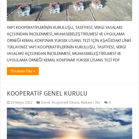
YAPI KOOPERATİFLERİNİN KURULUŞU, TASFİYESİ, VERGİ YASALARI
AÇISINDAN İNCELENMESİ, MUHASEBELEŞTİRİLMESİ VE UYGULAMA
ÖRNEĞİ KEMAL KÖKPINAR YÜKSEK LİSANS TEZİ İÇİN AŞAĞIDAKİ LİNKİ
TIKLAYINIZ YAPI KOOPERATİFLERİNİN KURULUŞU, TASFİYESİ, VERGİ
YASALARI AÇISINDAN İNCELENMESİ, MUHASEBELEŞTİRİLMESİ VE
UYGULAMA ÖRNEĞİ KEMAL KÖKPINAR YÜKSEK LİSANS TEZİ PDF
Devamını Oku »
KOOPERATİF GENEL KURULU
26 Mayıs 2022
Genel
,
Kooperatif Okulu
,
Makale / Tez
0