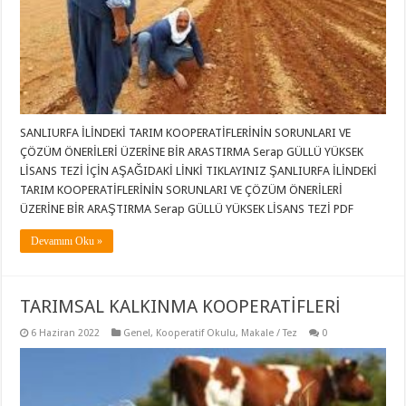
SANLIURFA İLİNDEKİ TARIM KOOPERATİFLERİNİN SORUNLARI VE
ÇÖZÜM ÖNERİLERİ ÜZERİNE BİR ARASTIRMA Serap GÜLLÜ YÜKSEK
LİSANS TEZİ İÇİN AŞAĞIDAKİ LİNKİ TIKLAYINIZ ŞANLIURFA İLİNDEKİ
TARIM KOOPERATİFLERİNİN SORUNLARI VE ÇÖZÜM ÖNERİLERİ
ÜZERİNE BİR ARAŞTIRMA Serap GÜLLÜ YÜKSEK LİSANS TEZİ PDF
Devamını Oku »
TARIMSAL KALKINMA KOOPERATİFLERİ
6 Haziran 2022
Genel
,
Kooperatif Okulu
,
Makale / Tez
0