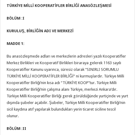
TÜRKİYE MİLLİ KOOPERATİFLER BİRLİĞİ ANASÖZLEŞMESİ
BÖLÜM :I
KURULUŞ, BİRLİĞİN ADI VE MERKEZİ
MADDE 1:
Bu anasözleşmede adları ve merkezlerin adresleri yazılı Kooperatifler
Merkez Birlikleri ve Kooperatif Birlikleri biraraya gelerek 1163 sayılı
Kooperatifler Kanunu uyarınca, süresiz olarak “SINIRLI SORUMLU
TÜRKİYE MİLLİ KOOPERATİFLER BİRLİĞİ” ni kurmuşlardır. Türkiye Milli
Kooperatifler Birliği’nin kısa adı “TÜRKİYE KOOP”tur. Türkiye Milli
Kooperatifler Birliği’nin çalışma alanı Türkiye, merkezi Ankara’dır.
Türkiye Milli Kooperatifler Birliği gerek görüldüğünde yurtiçinde ve yurt
dışında şubeler açabilir. Şubeler, Türkiye Milli Kooperatifler Birliği’nin
sicil kaydına atıf yapılarak bulundukları yerin ticaret siciline tescil
olunur.
BÖLÜM :II