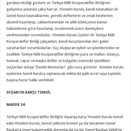
gereken titizliği gösterir ve Türkiye Milli Kooperatifler Birliği’nin
gelişmesi yolunda çaba harcar. Yönetim Kurulu, kendi tutanakları ile
Genel Kurul tutanaklarının, gerekli defterlerin ve ortak listelerinin
düzenli hazırlanıp, saklanmasından ve yıllık bilançonun kanun
hükümlerine göre hazırlanıp, incelenmek üzere denetçilere
verilmesinden sorumludur. Yönetim Kurulu Üyeleri ile Türkiye Milli
Kooperatifler Birliği çalışanları, kendi kusurlarından ileri gelen
zararlardan sorumludurlar. Suç oluşturan eylem ve işlemlerinden ve
özellikle Türkiye Milli Kooperatifler Birliği’nin para ve malları, bilanço,
tutanak, rapor ve başka defter ve belgeleri üzerinde işledikleri
suçlardan dolayı “Devlet Memurları” gibi ceza görürler. Yönetim Kurulu
üyelerine Genel Kurulca saptanacak miktarda aylık ücret veya toplantı
başına huzur hakkı verilebilir.
DIŞARIYA KARŞI TEMSİL
MADDE 24:
Türkiye Milli Kooperatifler Birliği’ni dışarıya karşı Yönetim Kurulu temsil
eder.Yönetim Kurulu, temsil yetkisini kısmen ya da tamamen Genel
Başkan’a onun bulunmadığı durumlarda ise bir Genel Başkan Vekili’ne