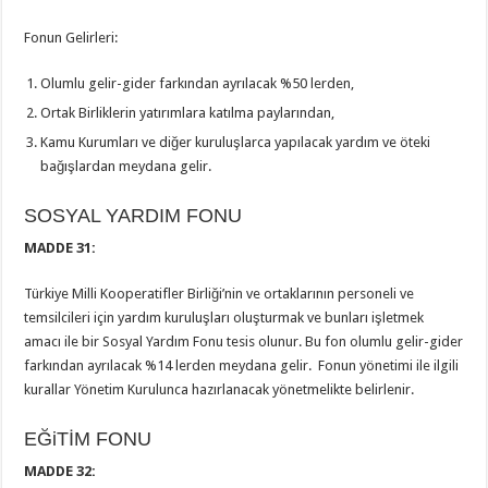
Fonun Gelirleri:
Olumlu gelir-gider farkından ayrılacak %50 lerden,
Ortak Birliklerin yatırımlara katılma paylarından,
Kamu Kurumları ve diğer kuruluşlarca yapılacak yardım ve öteki
bağışlardan meydana gelir.
SOSYAL YARDIM FONU
MADDE 31:
Türkiye Milli Kooperatifler Birliği’nin ve ortaklarının personeli ve
temsilcileri için yardım kuruluşları oluşturmak ve bunları işletmek
amacı ile bir Sosyal Yardım Fonu tesis olunur. Bu fon olumlu gelir-gider
farkından ayrılacak %14 lerden meydana gelir. Fonun yönetimi ile ilgili
kurallar Yönetim Kurulunca hazırlanacak yönetmelikte belirlenir.
EĞiTİM FONU
MADDE 32: