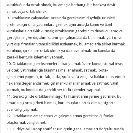
kurulduğunda ortak olmak, bu amaçla herhangi bir bankayı devir
almak veya ortak olmak,
9. Ortaklarının çalışmaları sırasında gereksinim duyduğu ürünleri
üretmek için sınai yatırımlara girmek, aynı amaçla kamu ve özel
kuruluşlarla ortaklık kurmak; ortaklarının gereksinim duyduğu araç ve
gereçlerin iç ve dış alım-satımı için çalışmalarda bulunmak, yurt içi ve
yurt dışı firmaların temsilciliğini üstlenmek, bu amaçlarla şirket kurmak,
kurulmuş şirketlere ortak olmak ya da devir almak, bu konularda
gerekli her türlü işlemleri yapmak,
10. Ortaklarının gereksinmelerini karşılamak üzere konut, sosyal tesis
ve öteki yatırımlar için taşınmaz mallar almak, satmak, ipotek
işlemlerini yapmak, irtifak, intifa, şufa, vefa ve iştira hakları tesis etmek
haklarını değerlendirmek için menkul mallar almak ve satmak, vakıf
kurmak, bu konularda gerekli her türlü işlemleri yapmak,
11. Gerektiğinde ortaklarının sigorta hizmetlerini yerine getirmek, bu
amaçla sigorta şirketi kurmak, kurulmuşlara ortak olmak, sigorta
acenteliği yapmak,
12. Ortaklarının amaçlarının ve çalışmalarının gerektirdiği fonları
oluşturmak ve işletmek,
13. Türkiye Milli Kooperatifler Birliği’nin genel amaçları doğrultusunda