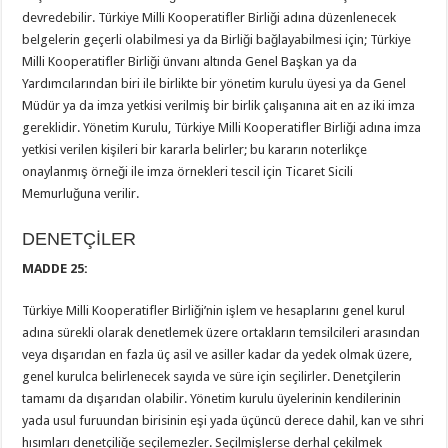
devredebilir. Türkiye Milli Kooperatifler Birliği adına düzenlenecek
belgelerin geçerli olabilmesi ya da Birliği bağlayabilmesi için; Türkiye
Milli Kooperatifler Birliği ünvanı altında Genel Başkan ya da
Yardımcılarından biri ile birlikte bir yönetim kurulu üyesi ya da Genel
Müdür ya da imza yetkisi verilmiş bir birlik çalışanına ait en az iki imza
gereklidir. Yönetim Kurulu, Türkiye Milli Kooperatifler Birliği adına imza
yetkisi verilen kişileri bir kararla belirler; bu kararın noterlikçe
onaylanmış örneği ile imza örnekleri tescil için Ticaret Sicili
Memurluğuna verilir.
DENETÇİLER
MADDE 25:
Türkiye Milli Kooperatifler Birliği’nin işlem ve hesaplarını genel kurul
adına sürekli olarak denetlemek üzere ortakların temsilcileri arasından
veya dışarıdan en fazla üç asil ve asiller kadar da yedek olmak üzere,
genel kurulca belirlenecek sayıda ve süre için seçilirler. Denetçilerin
tamamı da dışarıdan olabilir. Yönetim kurulu üyelerinin kendilerinin
yada usul furuundan birisinin eşi yada üçüncü derece dahil, kan ve sıhri
hısımları denetçiliğe seçilemezler. Seçilmişlerse derhal çekilmek