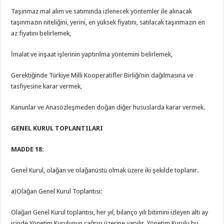
Taşınmaz mal alım ve satımında izlenecek yöntemler ile alınacak
taşınmazın niteliğini, yerini, en yüksek fiyatını, satılacak taşınmazın en
az fiyatını belirlemek,
İmalat ve inşaat işlerinin yaptırılma yöntemini belirlemek,
Gerektiğinde Türkiye Milli Kooperatifler Birliği’nin dağılmasına ve
tasfiyesine karar vermek,
Kanunlar ve Anasözleşmeden doğan diğer hususlarda karar vermek.
GENEL KURUL TOPLANTILARI
MADDE 18:
Genel Kurul, olağan ve olağanüstü olmak üzere iki şekilde toplanır.
a)Olağan Genel Kurul Toplantısı:
Olağan Genel Kurul toplantısı, her yıl, bilanço yılı bitimini izleyen altı ay
içinde Yönetim Kurulunun çağrısı üzerine yapılır. Yönetim Kurulu bu