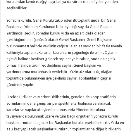
kurulundan kendi isteğiyle ayrılan ya da süresi dolan üyeler yeniden
seçilebilirler.
Yönetim kurulu, Genel Kurulu takip eden ilk toplantısında, bir Genel
Başkan ve Yönetim Kurulunun belirleyeceği sayıda Genel Başkan
Yardımcısı seçilir. Yönetim kurulu yılda en az altı defa olağan,
gerektiğinde olağanüstü olarak Genel Başkanın, Genel Başkanın
bulunmaması halinde vekilinin çağrısı ile en az yarıdan bir fazla üyenin
katılımıyla toplanır. Kararlar katılanların çoğunluğu ile alınır. Oyların
eşitliği halinde keyfiyet gelecek toplantıya bırakılır, onda da eşitlik
olması halinde teklif reddedilmiş sayılır. Genel başkan ve
yardımcılarına murahhaslık verilebilir. Özürsüz olarak üç olağan
toplantıda bulunmayan üye çekilmiş sayılır. Toplantıların çağrısı
gündemli yapılır.
Özelde Birlikler ve Merkez Birliklerinin, genelde de kooperatiflerin
sorunlarının daha geniş bir perspektifle tartışılması ve alınacak
kararlar ve yapılacak eylemler konusunda Yönetim Kuruluna
tavsiyelerde bulunmak üzere ve tüm bağlı örgütlerin yönetim kurulu
başkanlarından oluşacak bir Başkanlar Kurulu teşekkül ettirilir. Yılda en
az 3 kez yapılacak Başkanlar Kurulu’nun toplantılarına diğer birliklerin