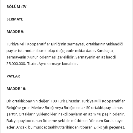
BÖLÜM :IV
SERMAYE
MADDE 9:
Türkiye Milli Kooperatifler Birliği’nin sermayesi, ortaklarının yüklendiği
paylar tutarından ibaret olup değişebilir miktardadır. Kuruluşta,
sermayenin ¼’ünün ödenmesi gereklidir. Sermayenin en az haddi
35.000.000.-TL.dır. Ayni sermaye konabilir.
PAYLAR
MADDE 10:
Bir ortaklık payının değeri 100 Türk Lirasıdır. Türkiye Milli Kooperatifler
Birliği’ne giren Merkez Birliği veya Birliğin en az 50 ortaklık payı alması
şarttır. Ortakların yüklendikleri nakdi payların en az 1/4’ü peşin ödenir.
Bakiye pay borcunun ödenme şekli ile müddetini Yönetim Kurulu tayin
eder. Ancak, bu müddet taahhüt tarihinden itibaren 2 (iki) yılı geçemez.