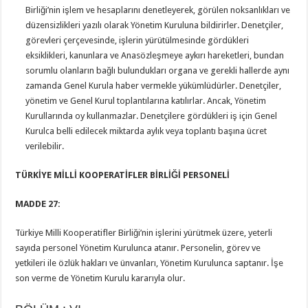
Birliği’nin işlem ve hesaplarını denetleyerek, görülen noksanlıkları ve
düzensizlikleri yazılı olarak Yönetim Kuruluna bildirirler. Denetçiler,
görevleri çerçevesinde, işlerin yürütülmesinde gördükleri
eksiklikleri, kanunlara ve Anasözleşmeye aykırı hareketleri, bundan
sorumlu olanların bağlı bulundukları organa ve gerekli hallerde aynı
zamanda Genel Kurula haber vermekle yükümlüdürler. Denetçiler,
yönetim ve Genel Kurul toplantılarına katılırlar. Ancak, Yönetim
Kurullarında oy kullanmazlar. Denetçilere gördükleri iş için Genel
Kurulca belli edilecek miktarda aylık veya toplantı başına ücret
verilebilir.
TÜRKİYE MİLLİ KOOPERATİFLER BİRLİĞİ PERSONELİ
MADDE 27:
Türkiye Milli Kooperatifler Birliği’nin işlerini yürütmek üzere, yeterli
sayıda personel Yönetim Kurulunca atanır. Personelin, görev ve
yetkileri ile özlük hakları ve ünvanları, Yönetim Kurulunca saptanır. İşe
son verme de Yönetim Kurulu kararıyla olur.