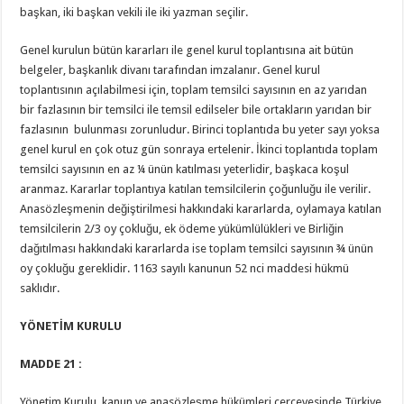
başkan, iki başkan vekili ile iki yazman seçilir.
Genel kurulun bütün kararları ile genel kurul toplantısına ait bütün
belgeler, başkanlık divanı tarafından imzalanır. Genel kurul
toplantısının açılabilmesi için, toplam temsilci sayısının en az yarıdan
bir fazlasının bir temsilci ile temsil edilseler bile ortakların yarıdan bir
fazlasının bulunması zorunludur. Birinci toplantıda bu yeter sayı yoksa
genel kurul en çok otuz gün sonraya ertelenir. İkinci toplantıda toplam
temsilci sayısının en az ¼ ünün katılması yeterlidir, başkaca koşul
aranmaz. Kararlar toplantıya katılan temsilcilerin çoğunluğu ile verilir.
Anasözleşmenin değiştirilmesi hakkındaki kararlarda, oylamaya katılan
temsilcilerin 2/3 oy çokluğu, ek ödeme yükümlülükleri ve Birliğin
dağıtılması hakkındaki kararlarda ise toplam temsilci sayısının ¾ ünün
oy çokluğu gereklidir. 1163 sayılı kanunun 52 nci maddesi hükmü
saklıdır.
YÖNETİM KURULU
MADDE 21 :
Yönetim Kurulu, kanun ve anasözleşme hükümleri çerçevesinde Türkiye