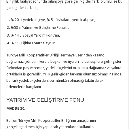
Bir yıllık faaliyet sonunda bilançoya göre gelir-gider farkı olumlu ise bu
gelir-gider farkının;
% 20 si yedek akçeye, % 5 i fevkalade yedek akçeye,
%50 si Yatırım ve Geliştirme Fonu’na,
% 14 ü Sosyal Yardım Fonu’na,
% 11 i
Eğitim Fonu’na ayrılır.
Türkiye Milli Kooperatifler Birliği, sermaye üzerinden kazanç
dağıtamaz, yönetim kurulu başkan ve üyeleri ile denetçilere gelir-gider
farkından pay veremez, yedek akçelerini ortaklara dağıtamaz ve yalnız
ortaklarla iş görebilir. Yıllık gelir-gider farkının olumsuz olması halinde
bu fark yedek akçelerden, bu mümkün olmadığı takdirde ek
ödemelerle karşılanır.
YATIRIM VE GELİŞTİRME FONU
MADDE 30:
Bu fon Türkiye Milli Kooperatifler Birliği’nin amaçlarının
gerçekleştirilmesi için yapılacak yatırımlarda kullanılır.