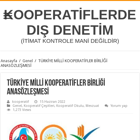
KOOPERATİFLERDE
DIŞ DENETİM
(İTİMAT KONTROLE MANİ DEĞİLDİR)
Anasayfa
/
Genel
/
TÜRKİYE MİLLİ KOOPERATİFLER BİRLİĞİ
ANASÖZLEŞMESİ
TÜRKİYE MİLLİ KOOPERATİFLER BİRLİĞİ
ANASÖZLEŞMESİ
kooperatif
15 Haziran 2022
Genel
,
Kooperatif Çeşitleri
,
Kooperatif Okulu
,
Mevzuat
Yorum yap
1,273 Views