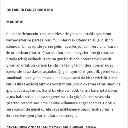
ORTAKLIKTAN ÇIKARILMA
MADDE 6:
Bu anasözleşmenin 3 ncü maddesinde yer alan ortaklık şartlarını
kaybedenler ile parasal yükümlülüklerini ilk istemden 10 gün, ikinci
istemden bir ay içinde yerine getirmeyenler yönetim kurulunun kararı
ile ortaklıktan çıkarılır. Çıkarılma kararının onaylı bir örneği çıkarılan
ortağa tebliğ edilmek üzere on gün içerisinde notere tevdiğ edilir.
Çıkarılan ortak bu kararın kendisine tebliğ tarihinden itibaren üç ay
içerisinde itiraz davası açabileceği gibi, aynı süre içinde ilk genel kurula
sunulmak üzere yönetim kuruluna başvurarak da itiraz edebilir. Genel
kurula itiraz edildiği taktirde yönetim kurulunun çıkarma kararı aleyhine
iptal davası açılamaz. Genel kurulca verilecek karara karşı iptal davası
açma hakkı saklıdır. İtirazın genel kurulda görüşülmesi sırasında
çıkarılan ortağın savunma hakkını kullanması engellenemez. Üç yıllık
süre içerisinde genel kurula veya mahkemeye başvurmak sureti ile
itiraz edilemeyen çıkarılma kararı kesinleşir.
ÇIKAN VEYA ÇIKARILAN ORTAKLARLA HESAPLAŞMA