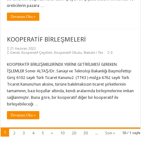
üreticilerin pazara …
Devamını Oku »
KOOPERATİF BİRLEŞMELERİ
21 Haziran 2022
Genel
,
Kooperatif Çeşitleri
,
Kooperatif Okulu
,
Makale / Tez
0
KOOPERATİF BİRLEŞMELERİNDE YERİNE GETİRİLMESİ GEREKEN
İŞLEMLER Soner ALTAŞ/Dr. Sanayi ve Teknoloji Bakanlığı Başmüfettişi
Giriş 6102 sayılı Türk Ticaret Kanunu2 (TTK3 ) mülga 6762 sayılı Türk
Ticaret Kanunu’nun aksine, türüne bakılmaksızın ticaret şirketlerinin
tamamının, bazı koşullar altında, kendi aralarında birleşmelerine imkan
sağlanmıştır. Buna göre, bir kooperatif diğer bir kooperatif ile
birleşebileceği …
Devamını Oku »
1
2
3
4
5
»
10
20
30
...
Son »
50 / 1 sayfa