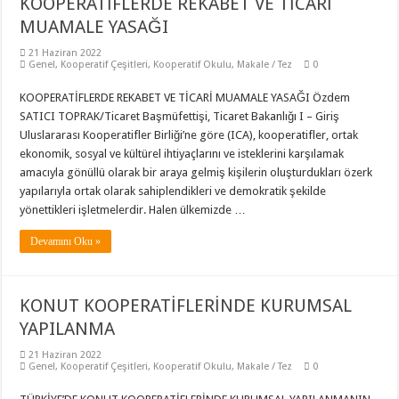
KOOPERATİFLERDE REKABET VE TİCARİ
MUAMALE YASAĞI
21 Haziran 2022
Genel
,
Kooperatif Çeşitleri
,
Kooperatif Okulu
,
Makale / Tez
0
KOOPERATİFLERDE REKABET VE TİCARİ MUAMALE YASAĞI Özdem
SATICI TOPRAK/Ticaret Başmüfettişi, Ticaret Bakanlığı I – Giriş
Uluslararası Kooperatifler Birliği’ne göre (ICA), kooperatifler, ortak
ekonomik, sosyal ve kültürel ihtiyaçlarını ve isteklerini karşılamak
amacıyla gönüllü olarak bir araya gelmiş kişilerin oluşturdukları özerk
yapılarıyla ortak olarak sahiplendikleri ve demokratik şekilde
yönettikleri işletmelerdir. Halen ülkemizde …
Devamını Oku »
KONUT KOOPERATİFLERİNDE KURUMSAL
YAPILANMA
21 Haziran 2022
Genel
,
Kooperatif Çeşitleri
,
Kooperatif Okulu
,
Makale / Tez
0