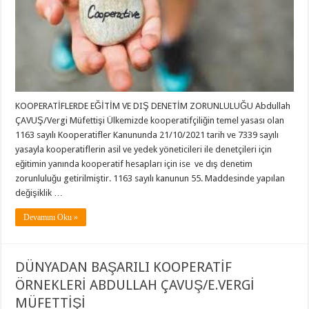
KOOPERATİFLERDE EĞİTİM VE DIŞ DENETİM ZORUNLULUĞU Abdullah
ÇAVUŞ/Vergi Müfettişi Ülkemizde kooperatifçiliğin temel yasası olan
1163 sayılı Kooperatifler Kanununda 21/10/2021 tarih ve 7339 sayılı
yasayla kooperatiflerin asil ve yedek yöneticileri ile denetçileri için
eğitimin yanında kooperatif hesapları için ise ve dış denetim
zorunluluğu getirilmiştir. 1163 sayılı kanunun 55. Maddesinde yapılan
değişiklik …
Devamını Oku »
DÜNYADAN BAŞARILI KOOPERATİF
ÖRNEKLERİ ABDULLAH ÇAVUŞ/E.VERGİ
MÜFETTİŞİ