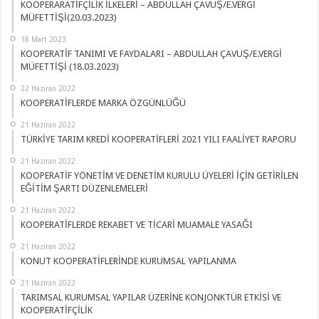
KOOPERARATİFÇİLİK İLKELERİ – ABDULLAH ÇAVUŞ/E.VERGİ
MÜFETTİŞİ(20.03.2023)
18 Mart 2023
KOOPERATİF TANIMI VE FAYDALARI – ABDULLAH ÇAVUŞ/E.VERGİ
MÜFETTİŞİ (18.03.2023)
22 Haziran 2022
KOOPERATİFLERDE MARKA ÖZGÜNLÜĞÜ
21 Haziran 2022
TÜRKİYE TARIM KREDİ KOOPERATİFLERİ 2021 YILI FAALİYET RAPORU
21 Haziran 2022
KOOPERATİF YÖNETİM VE DENETİM KURULU ÜYELERİ İÇİN GETİRİLEN
EĞİTİM ŞARTI DÜZENLEMELERİ
21 Haziran 2022
KOOPERATİFLERDE REKABET VE TİCARİ MUAMALE YASAĞI
21 Haziran 2022
KONUT KOOPERATİFLERİNDE KURUMSAL YAPILANMA
21 Haziran 2022
TARIMSAL KURUMSAL YAPILAR ÜZERİNE KONJONKTÜR ETKİSİ VE
KOOPERATİFÇİLİK