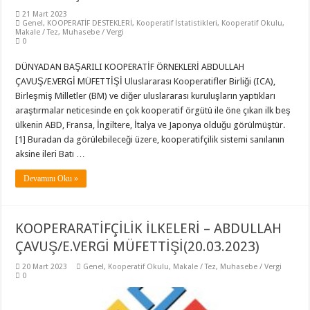
21 Mart 2023
Genel
,
KOOPERATİF DESTEKLERİ
,
Kooperatif İstatistikleri
,
Kooperatif Okulu
,
Makale / Tez
,
Muhasebe / Vergi
0
DÜNYADAN BAŞARILI KOOPERATİF ÖRNEKLERİ ABDULLAH
ÇAVUŞ/E.VERGİ MÜFETTİŞİ Uluslararası Kooperatifler Birliği (ICA),
Birleşmiş Milletler (BM) ve diğer uluslararası kuruluşların yaptıkları
araştırmalar neticesinde en çok kooperatif örgütü ile öne çıkan ilk beş
ülkenin ABD, Fransa, İngiltere, İtalya ve Japonya olduğu görülmüştür.
[1] Buradan da görülebileceği üzere, kooperatifçilik sistemi sanılanın
aksine ileri Batı …
Devamını Oku »
KOOPERARATİFÇİLİK İLKELERİ – ABDULLAH
ÇAVUŞ/E.VERGİ MÜFETTİŞİ(20.03.2023)
20 Mart 2023
Genel
,
Kooperatif Okulu
,
Makale / Tez
,
Muhasebe / Vergi
0