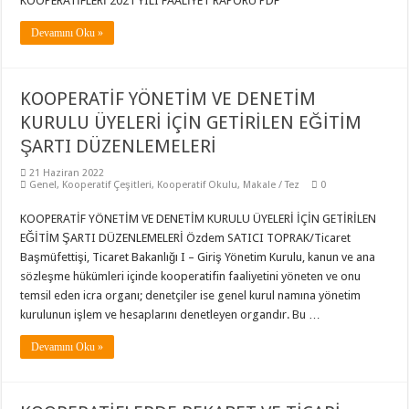
KOOPERATİFLERİ 2021 YILI FAALİYET RAPORU PDF
Devamını Oku »
KOOPERATİF YÖNETİM VE DENETİM
KURULU ÜYELERİ İÇİN GETİRİLEN EĞİTİM
ŞARTI DÜZENLEMELERİ
21 Haziran 2022
Genel
,
Kooperatif Çeşitleri
,
Kooperatif Okulu
,
Makale / Tez
0
KOOPERATİF YÖNETİM VE DENETİM KURULU ÜYELERİ İÇİN GETİRİLEN
EĞİTİM ŞARTI DÜZENLEMELERİ Özdem SATICI TOPRAK/Ticaret
Başmüfettişi, Ticaret Bakanlığı I – Giriş Yönetim Kurulu, kanun ve ana
sözleşme hükümleri içinde kooperatifin faaliyetini yöneten ve onu
temsil eden icra organı; denetçiler ise genel kurul namına yönetim
kurulunun işlem ve hesaplarını denetleyen organdır. Bu …
Devamını Oku »