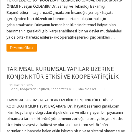
TÜRKİYE’DE KONUT KOOPERATİFLERİNDE KURUMSAL YAPILANMANIN
ÖNEMİ Hüseyin ÖZDEMİR/ Dr. Sanayi ve Teknoloji Bakanlığı
Başmüfettişi caglarnaz@gmail.com İnsanoğlu yerleşik hayata
geçtiğinden beri düzenli bir barınma ortamı oluşturmak için
çabalamaktadır. Dünyanın hemen her ülkesinde temel ihtiyaç olan
barınmanın gerektiği gibi karşılanabilmesi için ya devlet müdahaleleri
ya da ortak hareket edilerek (kooperatifleşilerek) güç birlikleri …
Devamını Oku »
TARIMSAL KURUMSAL YAPILAR ÜZERİNE
KONJONKTÜR ETKİSİ VE KOOPERATİFÇİLİK
21 Haziran 2022
Genel
,
Kooperatif Çeşitleri
,
Kooperatif Okulu
,
Makale / Tez
0
TARIMSAL KURUMSAL YAPILAR ÜZERİNE KONJONKTÜR ETKİSİ VE
KOOPERATİFÇİLİK Hayati BAŞARAN/ Dr., hayatibasaran@gmail.com
İklim koşullarıyla doğrudan ilişkili olması ve etkin işleyen bir piyasanın
olmaması tarım sektörünü yönetmenin zorluğunu ortaya koymaktadır.
Üretimin seviyesi ve kalitesi ne olursa olsun tarım sektörünün
sorunlarının başında halen etkin işleyen bir piyasa sistemi olmaması ve