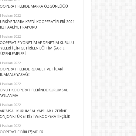
OOPERATİFLERDE MARKA ÖZGÜNLÜĞÜ
1 Haziran 2022
ÜRKİYE TARIM KREDİ KOOPERATİFLERİ 2021
ILI FAALİYET RAPORU
1 Haziran 2022
OOPERATİF YÖNETİM VE DENETİM KURULU
YELERİ İÇİN GETİRİLEN EĞİTİM ŞARTI
ÜZENLEMELERİ
1 Haziran 2022
OOPERATİFLERDE REKABET VE TİCARİ
UAMALE YASAĞI
1 Haziran 2022
ONUT KOOPERATİFLERİNDE KURUMSAL
APILANMA
1 Haziran 2022
ARIMSAL KURUMSAL YAPILAR ÜZERİNE
ONJONKTÜR ETKİSİ VE KOOPERATİFÇİLİK
1 Haziran 2022
OOPERATİF BİRLEŞMELERİ