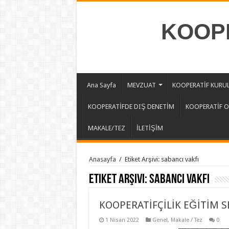
KOOPE
Ana Sayfa
MEVZUAT
KOOPERATİF KURU
KOOPERATİFDE DIŞ DENETİM
KOOPERATİF 
MAKALE/TEZ
İLETİŞİM
Anasayfa
/
Etiket Arşivi: sabancı vakfı
Etiket Arşivi:
sabancı vakfı
KOOPERATİFÇİLİK EĞİTİM SET
1 Nisan 2022
Genel
,
Makale / Tez
0