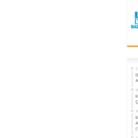
2
D
A
2
K
Ç
1
K
A
(
2