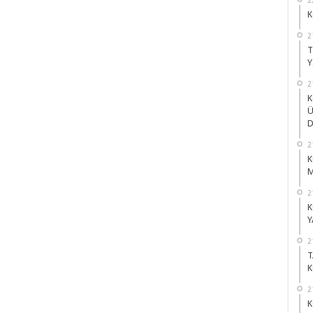
K
2
T
Y
2
K
Ü
D
2
K
M
2
K
Y
2
T
K
2
K