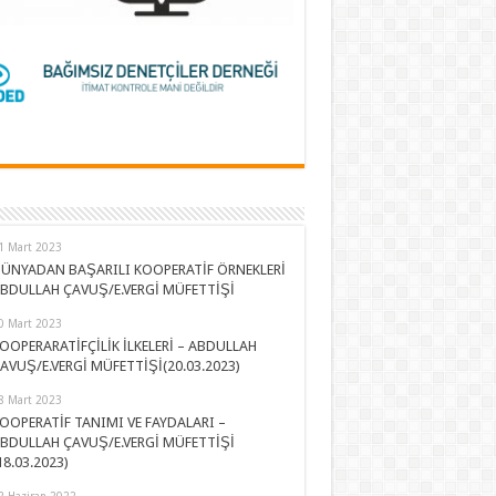
1 Mart 2023
ÜNYADAN BAŞARILI KOOPERATİF ÖRNEKLERİ
BDULLAH ÇAVUŞ/E.VERGİ MÜFETTİŞİ
0 Mart 2023
OOPERARATİFÇİLİK İLKELERİ – ABDULLAH
AVUŞ/E.VERGİ MÜFETTİŞİ(20.03.2023)
8 Mart 2023
OOPERATİF TANIMI VE FAYDALARI –
BDULLAH ÇAVUŞ/E.VERGİ MÜFETTİŞİ
18.03.2023)
2 Haziran 2022