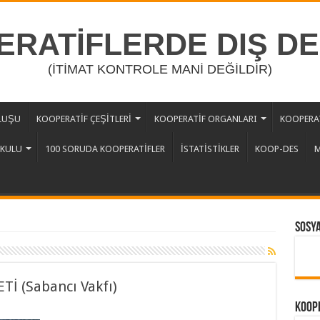
RATİFLERDE DIŞ D
(İTİMAT KONTROLE MANİ DEĞİLDİR)
LUŞU
KOOPERATİF ÇEŞİTLERİ
KOOPERATİF ORGANLARI
KOOPERAT
OKULU
100 SORUDA KOOPERATİFLER
İSTATİSTİKLER
KOOP-DES
M
Sosy
İ (Sabancı Vakfı)
Koope