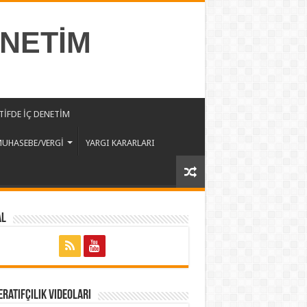
ENETİM
İFDE İÇ DENETİM
UHASEBE/VERGİ
YARGI KARARLARI
al
ratifçilik Videoları