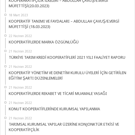
KOOPERARATİFÇİLİK İLKELERİ – ABDULLAH ÇAVUŞ/E.VERGİ
MÜFETTİŞİ(20.03.2023)
18 Mart 2023
KOOPERATİF TANIMI VE FAYDALARI – ABDULLAH ÇAVUŞ/E.VERGİ
MÜFETTİŞİ (18.03.2023)
22 Haziran 2022
KOOPERATİFLERDE MARKA ÖZGÜNLÜĞÜ
21 Haziran 2022
TÜRKİYE TARIM KREDİ KOOPERATİFLERİ 2021 YILI FAALİYET RAPORU
21 Haziran 2022
KOOPERATİF YÖNETİM VE DENETİM KURULU ÜYELERİ İÇİN GETİRİLEN
EĞİTİM ŞARTI DÜZENLEMELERİ
21 Haziran 2022
KOOPERATİFLERDE REKABET VE TİCARİ MUAMALE YASAĞI
21 Haziran 2022
KONUT KOOPERATİFLERİNDE KURUMSAL YAPILANMA
21 Haziran 2022
TARIMSAL KURUMSAL YAPILAR ÜZERİNE KONJONKTÜR ETKİSİ VE
KOOPERATİFÇİLİK