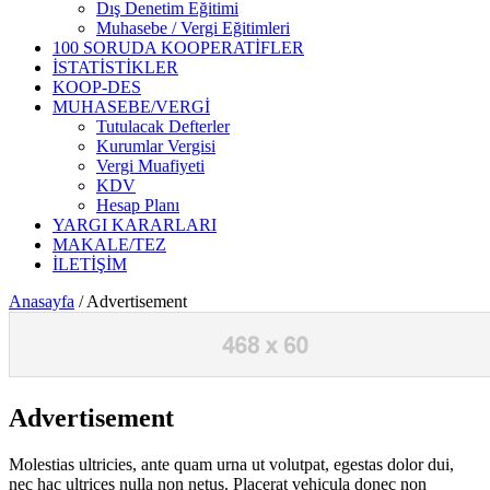
Dış Denetim Eğitimi
Muhasebe / Vergi Eğitimleri
100 SORUDA KOOPERATİFLER
İSTATİSTİKLER
KOOP-DES
MUHASEBE/VERGİ
Tutulacak Defterler
Kurumlar Vergisi
Vergi Muafiyeti
KDV
Hesap Planı
YARGI KARARLARI
MAKALE/TEZ
İLETİŞİM
Anasayfa
/
Advertisement
Advertisement
Molestias ultricies, ante quam urna ut volutpat, egestas dolor dui,
nec hac ultrices nulla non netus. Placerat vehicula donec non