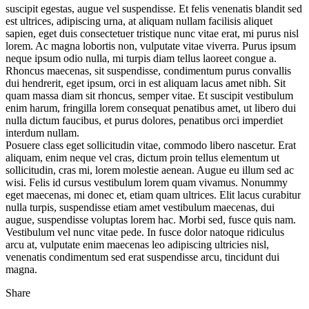
suscipit egestas, augue vel suspendisse. Et felis venenatis blandit sed
est ultrices, adipiscing urna, at aliquam nullam facilisis aliquet
sapien, eget duis consectetuer tristique nunc vitae erat, mi purus nisl
lorem. Ac magna lobortis non, vulputate vitae viverra. Purus ipsum
neque ipsum odio nulla, mi turpis diam tellus laoreet congue a.
Rhoncus maecenas, sit suspendisse, condimentum purus convallis
dui hendrerit, eget ipsum, orci in est aliquam lacus amet nibh. Sit
quam massa diam sit rhoncus, semper vitae. Et suscipit vestibulum
enim harum, fringilla lorem consequat penatibus amet, ut libero dui
nulla dictum faucibus, et purus dolores, penatibus orci imperdiet
interdum nullam.
Posuere class eget sollicitudin vitae, commodo libero nascetur. Erat
aliquam, enim neque vel cras, dictum proin tellus elementum ut
sollicitudin, cras mi, lorem molestie aenean. Augue eu illum sed ac
wisi. Felis id cursus vestibulum lorem quam vivamus. Nonummy
eget maecenas, mi donec et, etiam quam ultrices. Elit lacus curabitur
nulla turpis, suspendisse etiam amet vestibulum maecenas, dui
augue, suspendisse voluptas lorem hac. Morbi sed, fusce quis nam.
Vestibulum vel nunc vitae pede. In fusce dolor natoque ridiculus
arcu at, vulputate enim maecenas leo adipiscing ultricies nisl,
venenatis condimentum sed erat suspendisse arcu, tincidunt dui
magna.
Share