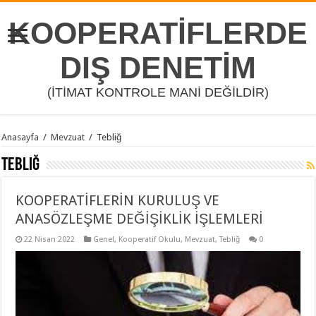
KOOPERATİFLERDE
DIŞ DENETİM
(İTİMAT KONTROLE MANİ DEĞİLDİR)
Anasayfa
/
Mevzuat
/
Tebliğ
Tebliğ
KOOPERATİFLERİN KURULUŞ VE
ANASÖZLEŞME DEĞİŞİKLİK İŞLEMLERİ
22 Nisan 2022
Genel
,
Kooperatif Okulu
,
Mevzuat
,
Tebliğ
0