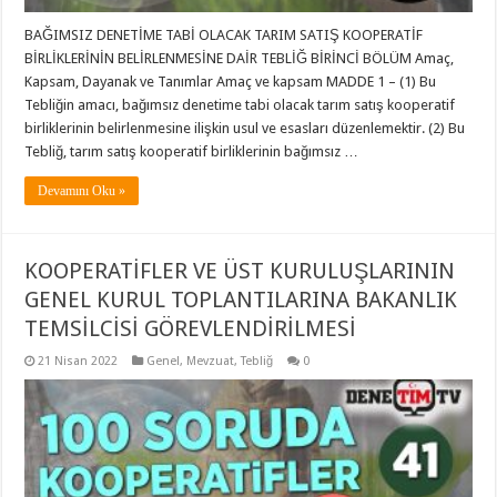
BAĞIMSIZ DENETİME TABİ OLACAK TARIM SATIŞ KOOPERATİF
BİRLİKLERİNİN BELİRLENMESİNE DAİR TEBLİĞ BİRİNCİ BÖLÜM Amaç,
Kapsam, Dayanak ve Tanımlar Amaç ve kapsam MADDE 1 – (1) Bu
Tebliğin amacı, bağımsız denetime tabi olacak tarım satış kooperatif
birliklerinin belirlenmesine ilişkin usul ve esasları düzenlemektir. (2) Bu
Tebliğ, tarım satış kooperatif birliklerinin bağımsız …
Devamını Oku »
KOOPERATİFLER VE ÜST KURULUŞLARININ
GENEL KURUL TOPLANTILARINA BAKANLIK
TEMSİLCİSİ GÖREVLENDİRİLMESİ
21 Nisan 2022
Genel
,
Mevzuat
,
Tebliğ
0