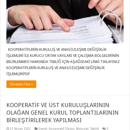
KOOPERATİFLERİN KURULUŞ VE ANASÖZLEŞME DEĞİŞİKLİK
İŞLEMLERİ İLE KURUCU ORTAK SAYILARI VE ÇALIŞMA BÖLGELERİNİN
BELİRLENMESİ HAKKINDA TEBLİĞ İÇİN AŞAĞIDAKİ LİNKİ TIKLAYINIZ
KOOPERATİFLERİN KURULUŞ VE ANASÖZLEŞME DEĞİŞİKLİK
İŞLEMLERİPDF
Devamını Oku »
KOOPERATİF VE ÜST KURULUŞLARININ
OLAĞAN GENEL KURUL TOPLANTILARININ
BİRLEŞTİRİLEREK YAPILMASI
21 Nisan 2022
Genel
,
Kooperatif Okulu
,
Mevzuat
,
Tebliğ
0