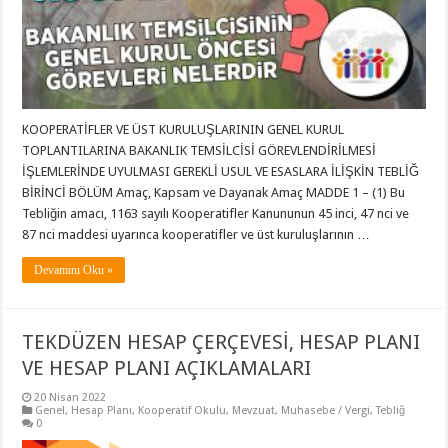
KOOPERATİFLER VE ÜST KURULUŞLARININ GENEL KURUL
TOPLANTILARINA BAKANLIK TEMSİLCİSİ GÖREVLENDİRİLMESİ
İŞLEMLERİNDE UYULMASI GEREKLİ USUL VE ESASLARA İLİŞKİN TEBLİĞ
BİRİNCİ BÖLÜM Amaç, Kapsam ve Dayanak Amaç MADDE 1 – (1) Bu
Tebliğin amacı, 1163 sayılı Kooperatifler Kanununun 45 inci, 47 nci ve
87 nci maddesi uyarınca kooperatifler ve üst kuruluşlarının …
Devamını Oku »
TEKDÜZEN HESAP ÇERÇEVESİ, HESAP PLANI
VE HESAP PLANI AÇIKLAMALARI
20 Nisan 2022
Genel
,
Hesap Planı
,
Kooperatif Okulu
,
Mevzuat
,
Muhasebe / Vergi
,
Tebliğ
0