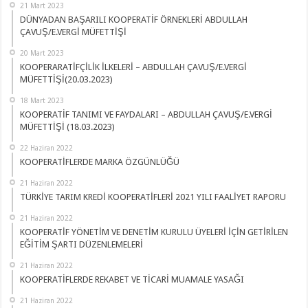
21 Mart 2023
DÜNYADAN BAŞARILI KOOPERATİF ÖRNEKLERİ ABDULLAH
ÇAVUŞ/E.VERGİ MÜFETTİŞİ
20 Mart 2023
KOOPERARATİFÇİLİK İLKELERİ – ABDULLAH ÇAVUŞ/E.VERGİ
MÜFETTİŞİ(20.03.2023)
18 Mart 2023
KOOPERATİF TANIMI VE FAYDALARI – ABDULLAH ÇAVUŞ/E.VERGİ
MÜFETTİŞİ (18.03.2023)
22 Haziran 2022
KOOPERATİFLERDE MARKA ÖZGÜNLÜĞÜ
21 Haziran 2022
TÜRKİYE TARIM KREDİ KOOPERATİFLERİ 2021 YILI FAALİYET RAPORU
21 Haziran 2022
KOOPERATİF YÖNETİM VE DENETİM KURULU ÜYELERİ İÇİN GETİRİLEN
EĞİTİM ŞARTI DÜZENLEMELERİ
21 Haziran 2022
KOOPERATİFLERDE REKABET VE TİCARİ MUAMALE YASAĞI
21 Haziran 2022