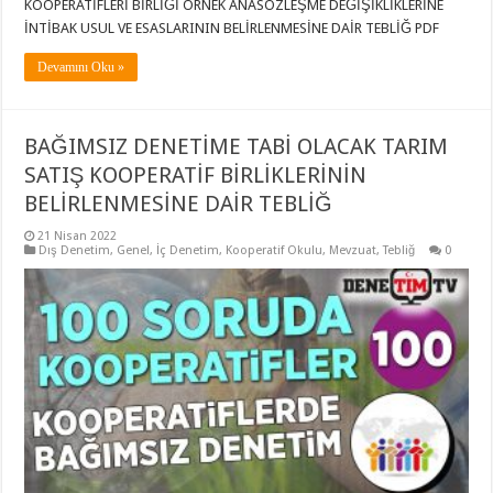
KOOPERATİFLERİ BİRLİĞİ ÖRNEK ANASÖZLEŞME DEĞİŞİKLİKLERİNE
İNTİBAK USUL VE ESASLARININ BELİRLENMESİNE DAİR TEBLİĞ PDF
Devamını Oku »
BAĞIMSIZ DENETİME TABİ OLACAK TARIM
SATIŞ KOOPERATİF BİRLİKLERİNİN
BELİRLENMESİNE DAİR TEBLİĞ
21 Nisan 2022
Dış Denetim
,
Genel
,
İç Denetim
,
Kooperatif Okulu
,
Mevzuat
,
Tebliğ
0