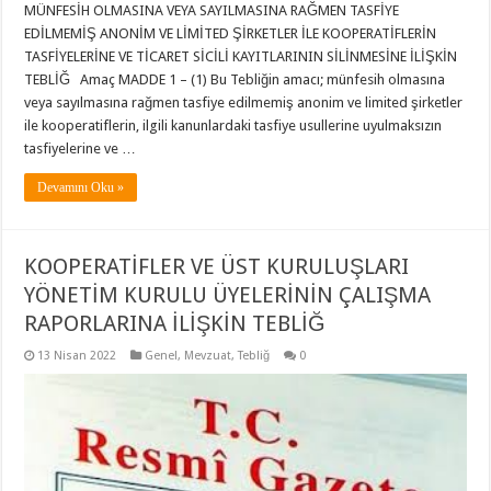
MÜNFESİH OLMASINA VEYA SAYILMASINA RAĞMEN TASFİYE
EDİLMEMİŞ ANONİM VE LİMİTED ŞİRKETLER İLE KOOPERATİFLERİN
TASFİYELERİNE VE TİCARET SİCİLİ KAYITLARININ SİLİNMESİNE İLİŞKİN
TEBLİĞ Amaç MADDE 1 – (1) Bu Tebliğin amacı; münfesih olmasına
veya sayılmasına rağmen tasfiye edilmemiş anonim ve limited şirketler
ile kooperatiflerin, ilgili kanunlardaki tasfiye usullerine uyulmaksızın
tasfiyelerine ve …
Devamını Oku »
KOOPERATİFLER VE ÜST KURULUŞLARI
YÖNETİM KURULU ÜYELERİNİN ÇALIŞMA
RAPORLARINA İLİŞKİN TEBLİĞ
13 Nisan 2022
Genel
,
Mevzuat
,
Tebliğ
0