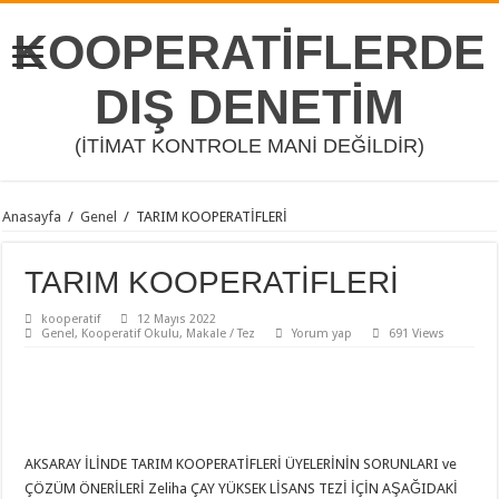
KOOPERATİFLERDE
DIŞ DENETİM
(İTİMAT KONTROLE MANİ DEĞİLDİR)
Anasayfa
/
Genel
/
TARIM KOOPERATİFLERİ
TARIM KOOPERATİFLERİ
kooperatif
12 Mayıs 2022
Genel
,
Kooperatif Okulu
,
Makale / Tez
Yorum yap
691 Views
AKSARAY İLİNDE TARIM KOOPERATİFLERİ ÜYELERİNİN SORUNLARI ve
ÇÖZÜM ÖNERİLERİ Zeliha ÇAY YÜKSEK LİSANS TEZİ İÇİN AŞAĞIDAKİ