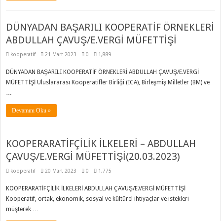
DÜNYADAN BAŞARILI KOOPERATİF ÖRNEKLERİ
ABDULLAH ÇAVUŞ/E.VERGİ MÜFETTİŞİ
kooperatif
21 Mart 2023
0
1,889
DÜNYADAN BAŞARILI KOOPERATİF ÖRNEKLERİ ABDULLAH ÇAVUŞ/E.VERGİ
MÜFETTİŞİ Uluslararası Kooperatifler Birliği (ICA), Birleşmiş Milletler (BM) ve
…
Devamını Oku »
KOOPERARATİFÇİLİK İLKELERİ – ABDULLAH
ÇAVUŞ/E.VERGİ MÜFETTİŞİ(20.03.2023)
kooperatif
20 Mart 2023
0
1,775
KOOPERARATİFÇİLİK İLKELERİ ABDULLAH ÇAVUŞ/E.VERGİ MÜFETTİŞİ
Kooperatif, ortak, ekonomik, sosyal ve kültürel ihtiyaçlar ve istekleri
müşterek …