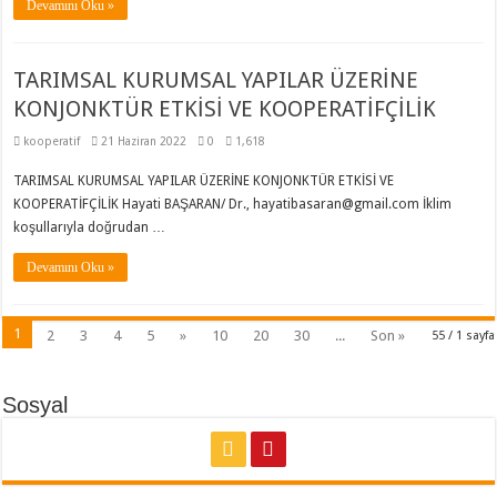
Devamını Oku »
TARIMSAL KURUMSAL YAPILAR ÜZERİNE
KONJONKTÜR ETKİSİ VE KOOPERATİFÇİLİK
kooperatif
21 Haziran 2022
0
1,618
TARIMSAL KURUMSAL YAPILAR ÜZERİNE KONJONKTÜR ETKİSİ VE
KOOPERATİFÇİLİK Hayati BAŞARAN/ Dr., hayatibasaran@gmail.com İklim
koşullarıyla doğrudan …
Devamını Oku »
1
2
3
4
5
»
10
20
30
...
Son »
55 / 1 sayfa
Sosyal