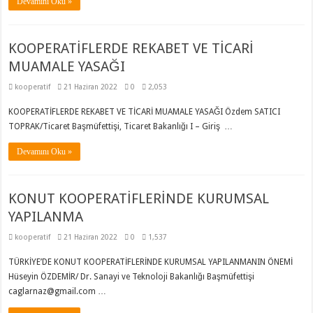
Devamını Oku »
KOOPERATİFLERDE REKABET VE TİCARİ
MUAMALE YASAĞI
kooperatif
21 Haziran 2022
0
2,053
KOOPERATİFLERDE REKABET VE TİCARİ MUAMALE YASAĞI Özdem SATICI
TOPRAK/Ticaret Başmüfettişi, Ticaret Bakanlığı I – Giriş …
Devamını Oku »
KONUT KOOPERATİFLERİNDE KURUMSAL
YAPILANMA
kooperatif
21 Haziran 2022
0
1,537
TÜRKİYE’DE KONUT KOOPERATİFLERİNDE KURUMSAL YAPILANMANIN ÖNEMİ
Hüseyin ÖZDEMİR/ Dr. Sanayi ve Teknoloji Bakanlığı Başmüfettişi
caglarnaz@gmail.com …