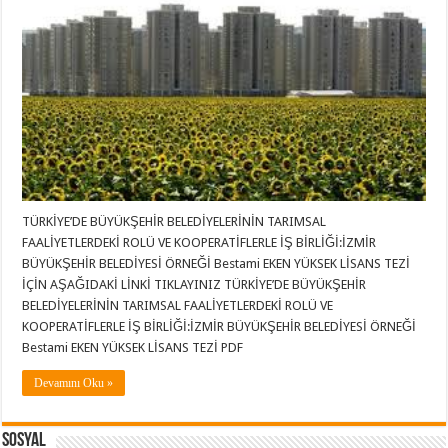
TÜRKİYE’DE BÜYÜKŞEHİR BELEDİYELERİNİN TARIMSAL
FAALİYETLERDEKİ ROLÜ VE KOOPERATİFLERLE İŞ BİRLİĞİ:İZMİR
BÜYÜKŞEHİR BELEDİYESİ ÖRNEĞİ Bestami EKEN YÜKSEK LİSANS TEZİ
İÇİN AŞAĞIDAKİ LİNKİ TIKLAYINIZ TÜRKİYE’DE BÜYÜKŞEHİR
BELEDİYELERİNİN TARIMSAL FAALİYETLERDEKİ ROLÜ VE
KOOPERATİFLERLE İŞ BİRLİĞİ:İZMİR BÜYÜKŞEHİR BELEDİYESİ ÖRNEĞİ
Bestami EKEN YÜKSEK LİSANS TEZİ PDF
Devamını Oku »
Sosyal