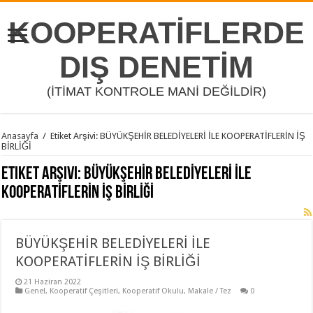
KOOPERATİFLERDE
DIŞ DENETİM
(İTİMAT KONTROLE MANİ DEĞİLDİR)
Anasayfa
/
Etiket Arşivi: BÜYÜKŞEHİR BELEDİYELERİ İLE KOOPERATİFLERİN İŞ
BİRLİĞİ
Etiket Arşivi:
BÜYÜKŞEHİR BELEDİYELERİ İLE
KOOPERATİFLERİN İŞ BİRLİĞİ
BÜYÜKŞEHİR BELEDİYELERİ İLE
KOOPERATİFLERİN İŞ BİRLİĞİ
21 Haziran 2022
Genel
,
Kooperatif Çeşitleri
,
Kooperatif Okulu
,
Makale / Tez
0