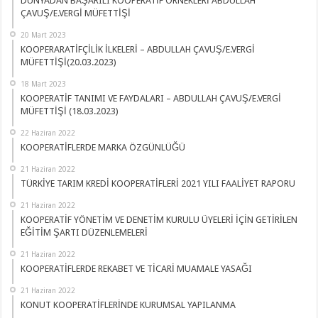
DÜNYADAN BAŞARILI KOOPERATİF ÖRNEKLERİ ABDULLAH
ÇAVUŞ/E.VERGİ MÜFETTİŞİ
20 Mart 2023
KOOPERARATİFÇİLİK İLKELERİ – ABDULLAH ÇAVUŞ/E.VERGİ
MÜFETTİŞİ(20.03.2023)
18 Mart 2023
KOOPERATİF TANIMI VE FAYDALARI – ABDULLAH ÇAVUŞ/E.VERGİ
MÜFETTİŞİ (18.03.2023)
22 Haziran 2022
KOOPERATİFLERDE MARKA ÖZGÜNLÜĞÜ
21 Haziran 2022
TÜRKİYE TARIM KREDİ KOOPERATİFLERİ 2021 YILI FAALİYET RAPORU
21 Haziran 2022
KOOPERATİF YÖNETİM VE DENETİM KURULU ÜYELERİ İÇİN GETİRİLEN
EĞİTİM ŞARTI DÜZENLEMELERİ
21 Haziran 2022
KOOPERATİFLERDE REKABET VE TİCARİ MUAMALE YASAĞI
21 Haziran 2022
KONUT KOOPERATİFLERİNDE KURUMSAL YAPILANMA