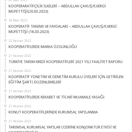
20 Mart 2023
KOOPERARATİFÇİLİK İLKELERİ – ABDULLAH ÇAVUŞ/E.VERGİ
MÜFETTİŞİ(20.03.2023)
18 Mart 2023
KOOPERATİF TANIMI VE FAYDALARI – ABDULLAH ÇAVUŞ/E.VERGİ
MÜFETTİŞİ (18.03.2023)
22 Haziran 2022
KOOPERATİFLERDE MARKA ÖZGÜNLÜĞÜ
21 Haziran 2022
TÜRKİYE TARIM KREDİ KOOPERATİFLERİ 2021 YILI FAALİYET RAPORU
21 Haziran 2022
KOOPERATİF YÖNETİM VE DENETİM KURULU ÜYELERİ İÇİN GETİRİLEN
EĞİTİM ŞARTI DÜZENLEMELERİ
21 Haziran 2022
KOOPERATİFLERDE REKABET VE TİCARİ MUAMALE YASAĞI
21 Haziran 2022
KONUT KOOPERATİFLERİNDE KURUMSAL YAPILANMA
21 Haziran 2022
TARIMSAL KURUMSAL YAPILAR ÜZERİNE KONJONKTÜR ETKİSİ VE