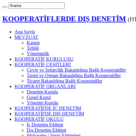
KOOPERATİFLERDE DIŞ DENETİM
(İ
Ana Sayfa
MEVZUAT
Kanun
Tebliğ
Yönetmelik
KOOPERATİF KURULUŞU
KOOPERATİF ÇEŞİTLERİ
Çevre ve Şehircilik Bakanlığına Bağlı Kooperatifler
Tarım ve Orman Bakanlığına Bağlı Kooperatifler
Ticaret Bakanlığına Bağlı Kooperatifler
KOOPERATİF ORGANLARI
Denetim Kurulu
Genel Kurul
Yönetim Kurulu
KOOPERATİFDE İÇ DENETİM
KOOPERATİFDE DIŞ DENETİM
KOOPERATİF OKULU
İç Denetim Eğitimi
Dış Denetim Eğitimi
Muhasebe / Vergi Eğitimleri