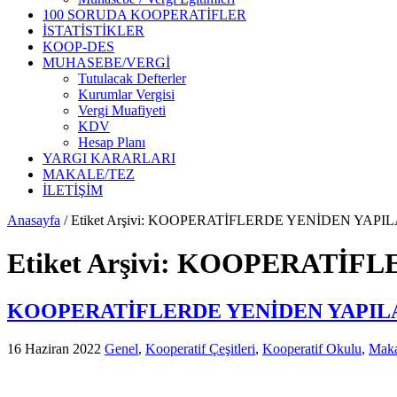
100 SORUDA KOOPERATİFLER
İSTATİSTİKLER
KOOP-DES
MUHASEBE/VERGİ
Tutulacak Defterler
Kurumlar Vergisi
Vergi Muafiyeti
KDV
Hesap Planı
YARGI KARARLARI
MAKALE/TEZ
İLETİŞİM
Anasayfa
/
Etiket Arşivi: KOOPERATİFLERDE YENİDEN YAP
Etiket Arşivi:
KOOPERATİFLE
KOOPERATİFLERDE YENİDEN YAPIL
16 Haziran 2022
Genel
,
Kooperatif Çeşitleri
,
Kooperatif Okulu
,
Maka