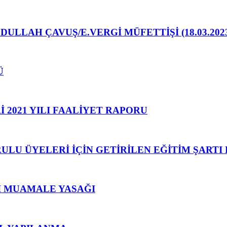
ULLAH ÇAVUŞ/E.VERGİ MÜFETTİŞİ (18.03.202
Ü
 2021 YILI FAALİYET RAPORU
ULU ÜYELERİ İÇİN GETİRİLEN EĞİTİM ŞART
İ MUAMALE YASAĞI