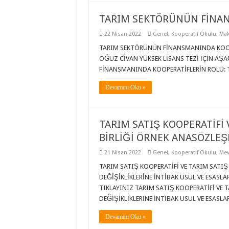
TARIM SEKTÖRÜNÜN FİNAN
22 Nisan 2022
Genel
,
Kooperatif Okulu
,
Mak
TARIM SEKTÖRÜNÜN FİNANSMANINDA KOOPE
OĞUZ CİVAN YÜKSEK LİSANS TEZİ İÇİN AŞA
FİNANSMANINDA KOOPERATİFLERİN ROLÜ: T
Devamını Oku »
TARIM SATIŞ KOOPERATİFİ 
BİRLİĞİ ÖRNEK ANASÖZLEŞ
21 Nisan 2022
Genel
,
Kooperatif Okulu
,
Mev
TARIM SATIŞ KOOPERATİFİ VE TARIM SATIŞ
DEĞİŞİKLİKLERİNE İNTİBAK USUL VE ESASLA
TIKLAYINIZ TARIM SATIŞ KOOPERATİFİ VE 
DEĞİŞİKLİKLERİNE İNTİBAK USUL VE ESASLA
Devamını Oku »