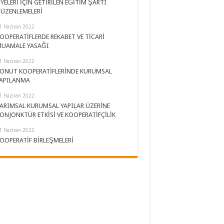
YELERİ İÇİN GETİRİLEN EĞİTİM ŞARTI
ÜZENLEMELERİ
1 Haziran 2022
OOPERATİFLERDE REKABET VE TİCARİ
UAMALE YASAĞI
1 Haziran 2022
ONUT KOOPERATİFLERİNDE KURUMSAL
APILANMA
1 Haziran 2022
ARIMSAL KURUMSAL YAPILAR ÜZERİNE
ONJONKTÜR ETKİSİ VE KOOPERATİFÇİLİK
1 Haziran 2022
OOPERATİF BİRLEŞMELERİ