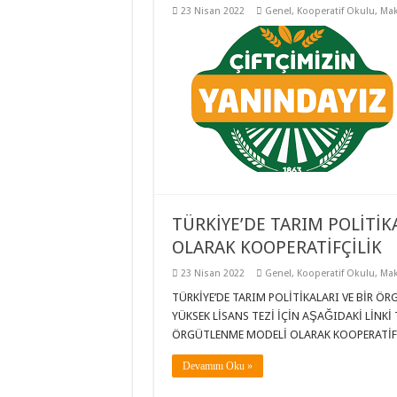
23 Nisan 2022
Genel
,
Kooperatif Okulu
,
Mak
TÜRKİYE’DE TARIM POLİTİ
OLARAK KOOPERATİFÇİLİK
23 Nisan 2022
Genel
,
Kooperatif Okulu
,
Mak
TÜRKİYE’DE TARIM POLİTİKALARI VE BİR Ö
YÜKSEK LİSANS TEZİ İÇİN AŞAĞIDAKİ LİNKİ 
ÖRGÜTLENME MODELİ OLARAK KOOPERATİFÇİ
Devamını Oku »