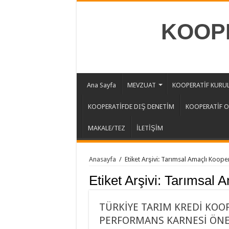
KOOPE
Ana Sayfa
MEVZUAT
KOOPERATİF KURU
KOOPERATİFDE DIŞ DENETİM
KOOPERATİF 
MAKALE/TEZ
İLETİŞİM
Anasayfa
/
Etiket Arşivi: Tarımsal Amaçlı Kooper
Etiket Arşivi:
Tarımsal A
TÜRKİYE TARIM KREDİ KOO
PERFORMANS KARNESİ ÖNE