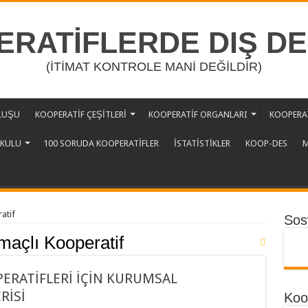
RATİFLERDE DIŞ D
(İTİMAT KONTROLE MANİ DEĞİLDİR)
LUŞU
KOOPERATİF ÇEŞİTLERİ
KOOPERATİF ORGANLARI
KOOPERAT
OKULU
100 SORUDA KOOPERATİFLER
İSTATİSTİKLER
KOOP-DES
M
atif
Sos
maçlı Kooperatif
PERATİFLERİ İÇİN KURUMSAL
RİSİ
Koop