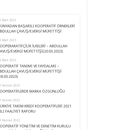
1 Mart 2023
ÜNYADAN BAŞARILI KOOPERATİF ÖRNEKLERİ
BDULLAH ÇAVUŞ/E.VERGİ MÜFETTİŞİ
0 Mart 2023
OOPERARATİFÇİLİK İLKELERİ – ABDULLAH
AVUŞ/E.VERGİ MÜFETTİŞİ(20.03.2023)
8 Mart 2023
OOPERATİF TANIMI VE FAYDALARI –
BDULLAH ÇAVUŞ/E.VERGİ MÜFETTİŞİ
18.03.2023)
2 Haziran 2022
OOPERATİFLERDE MARKA ÖZGÜNLÜĞÜ
1 Haziran 2022
ÜRKİYE TARIM KREDİ KOOPERATİFLERİ 2021
ILI FAALİYET RAPORU
1 Haziran 2022
OOPERATİF YÖNETİM VE DENETİM KURULU