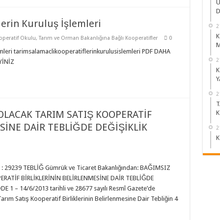
Ü
D
erin Kuruluş İşlemleri
2
K
operatif Okulu
,
Tarım ve Orman Bakanlığına Bağlı Kooperatifler
0
M
mleri tarimsalamaclikooperatiflerinkurulusislemleri PDF DAHA
2
YİNİZ
K
Y
2
T
OLACAK TARIM SATIŞ KOOPERATİF
K
SİNE DAİR TEBLİĞDE DEĞİŞİKLİK
2
K
: 29239 TEBLİĞ Gümrük ve Ticaret Bakanlığından: BAĞIMSIZ
RATİF BİRLİKLERİNİN BELİRLENMESİNE DAİR TEBLİĞDE
1 – 14/6/2013 tarihli ve 28677 sayılı Resmî Gazete’de
ım Satış Kooperatif Birliklerinin Belirlenmesine Dair Tebliğin 4