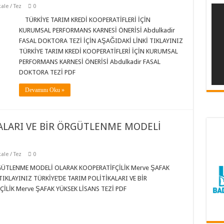
ale / Tez
0
TÜRKİYE TARIM KREDİ KOOPERATİFLERİ İÇİN
KURUMSAL PERFORMANS KARNESİ ÖNERİSİ Abdulkadir
FASAL DOKTORA TEZİ İÇİN AŞAĞIDAKİ LİNKİ TIKLAYINIZ
TÜRKİYE TARIM KREDİ KOOPERATİFLERİ İÇİN KURUMSAL
PERFORMANS KARNESİ ÖNERİSİ Abdulkadir FASAL
DOKTORA TEZİ PDF
Devamını Oku »
KALARI VE BİR ÖRGÜTLENME MODELİ
ale / Tez
0
RGÜTLENME MODELİ OLARAK KOOPERATİFÇİLİK Merve ŞAFAK
TIKLAYINIZ TÜRKİYE’DE TARIM POLİTİKALARI VE BİR
LİK Merve ŞAFAK YÜKSEK LİSANS TEZİ PDF