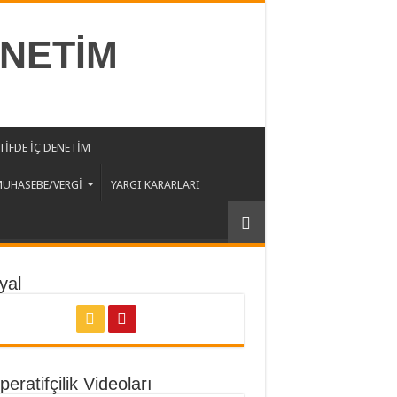
ENETİM
İFDE İÇ DENETİM
UHASEBE/VERGİ
YARGI KARARLARI
yal
eratifçilik Videoları