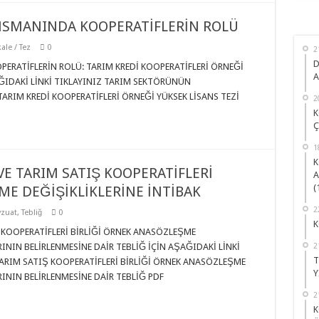
SMANINDA KOOPERATİFLERİN ROLÜ
ale / Tez
0
2
D
RATİFLERİN ROLÜ: TARIM KREDİ KOOPERATİFLERİ ÖRNEĞİ
A
ĞIDAKİ LİNKİ TIKLAYINIZ TARIM SEKTÖRÜNÜN
ARIM KREDİ KOOPERATİFLERİ ÖRNEĞİ YÜKSEK LİSANS TEZİ
2
K
Ç
1
K
VE TARIM SATIŞ KOOPERATİFLERİ
A
(
ME DEĞİŞİKLİKLERİNE İNTİBAK
2
zuat
,
Tebliğ
0
K
 KOOPERATİFLERİ BİRLİĞİ ÖRNEK ANASÖZLEŞME
RININ BELİRLENMESİNE DAİR TEBLİĞ İÇİN AŞAĞIDAKİ LİNKİ
2
T
TARIM SATIŞ KOOPERATİFLERİ BİRLİĞİ ÖRNEK ANASÖZLEŞME
Y
RININ BELİRLENMESİNE DAİR TEBLİĞ PDF
2
K