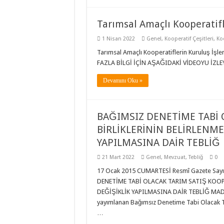
Tarımsal Amaçlı Kooperatifl
1 Nisan 2022
Genel
,
Kooperatif Çeşitleri
,
Ko
Tarımsal Amaçlı Kooperatiflerin Kuruluş İşle
FAZLA BİLGİ İÇİN AŞAĞIDAKİ VİDEOYU İZLE
Devamını Oku »
BAĞIMSIZ DENETİME TABİ 
BİRLİKLERİNİN BELİRLENME
YAPILMASINA DAİR TEBLİĞ
21 Mart 2022
Genel
,
Mevzuat
,
Tebliğ
0
17 Ocak 2015 CUMARTESİ Resmî Gazete Sayı 
DENETİME TABİ OLACAK TARIM SATIŞ KOOPE
DEĞİŞİKLİK YAPILMASINA DAİR TEBLİĞ MADDE 
yayımlanan Bağımsız Denetime Tabi Olacak Tar
…