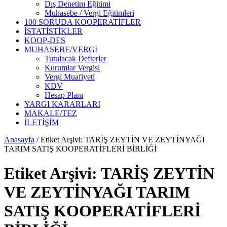
Dış Denetim Eğitimi
Muhasebe / Vergi Eğitimleri
100 SORUDA KOOPERATİFLER
İSTATİSTİKLER
KOOP-DES
MUHASEBE/VERGİ
Tutulacak Defterler
Kurumlar Vergisi
Vergi Muafiyeti
KDV
Hesap Planı
YARGI KARARLARI
MAKALE/TEZ
İLETİŞİM
Anasayfa
/
Etiket Arşivi: TARİŞ ZEYTİN VE ZEYTİNYAĞI
TARIM SATIŞ KOOPERATİFLERİ BİRLİĞİ
Etiket Arşivi:
TARİŞ ZEYTİN
VE ZEYTİNYAĞI TARIM
SATIŞ KOOPERATİFLERİ