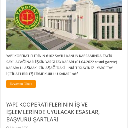
YAPI KOPERATİFLERİNİN 6102 SAYILI KANUN KAPSAMINDA TACİR
SAYILACAĞINA İLİŞKİN YARGITAY KARARI (01.04.2022 resmi gazete)
KARARA ULAŞMAK İÇİN AŞAĞIDAKİ LİNKİ TIKLAYINIZ YARGITAY
İÇTİHATI BİRLEŞTİRME KURULU KARARI pdf
Devamını Oku »
YAPI KOOPERATİFLERİNİN İŞ VE
İŞLEMLERİNDE UYULACAK ESASLAR,
BAŞVURU ŞARTLARI
1 Nisan 2022