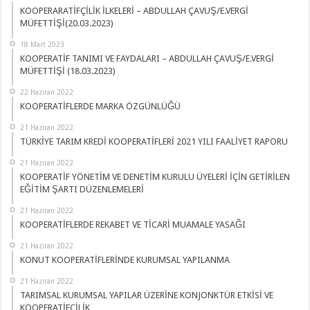
KOOPERARATİFÇİLİK İLKELERİ – ABDULLAH ÇAVUŞ/E.VERGİ
MÜFETTİŞİ(20.03.2023)
18 Mart 2023
KOOPERATİF TANIMI VE FAYDALARI – ABDULLAH ÇAVUŞ/E.VERGİ
MÜFETTİŞİ (18.03.2023)
22 Haziran 2022
KOOPERATİFLERDE MARKA ÖZGÜNLÜĞÜ
21 Haziran 2022
TÜRKİYE TARIM KREDİ KOOPERATİFLERİ 2021 YILI FAALİYET RAPORU
21 Haziran 2022
KOOPERATİF YÖNETİM VE DENETİM KURULU ÜYELERİ İÇİN GETİRİLEN
EĞİTİM ŞARTI DÜZENLEMELERİ
21 Haziran 2022
KOOPERATİFLERDE REKABET VE TİCARİ MUAMALE YASAĞI
21 Haziran 2022
KONUT KOOPERATİFLERİNDE KURUMSAL YAPILANMA
21 Haziran 2022
TARIMSAL KURUMSAL YAPILAR ÜZERİNE KONJONKTÜR ETKİSİ VE
KOOPERATİFÇİLİK