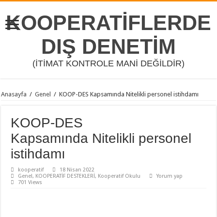
KOOPERATİFLERDE
DIŞ DENETİM
(İTİMAT KONTROLE MANİ DEĞİLDİR)
Anasayfa
/
Genel
/
KOOP-DES Kapsamında Nitelikli personel istihdamı
KOOP-DES
Kapsamında Nitelikli personel
istihdamı
kooperatif
18 Nisan 2022
Genel
,
KOOPERATİF DESTEKLERİ
,
Kooperatif Okulu
Yorum yap
701 Views