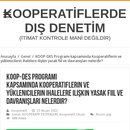
KOOPERATİFLERDE
DIŞ DENETİM
(İTİMAT KONTROLE MANİ DEĞİLDİR)
Anasayfa
/
Genel
/
KOOP-DES Programı kapsamında Kooperatiflerin ve
yüklenicilerin ihalelere ilişkin yasak fiil ve davranışları nelerdir?
KOOP-DES Programı
kapsamında Kooperatiflerin ve
yüklenicilerin ihalelere ilişkin yasak fiil ve
davranışları nelerdir?
kooperatif
23 Nisan 2022
Genel
,
KOOPERATİF DESTEKLERİ
,
Kooperatif Okulu
Yorum yap
688 Views