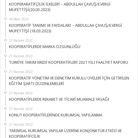
KOOPERARATİFÇİLİK İLKELERİ – ABDULLAH ÇAVUŞ/E.VERGİ
MÜFETTİŞİ(20.03.2023)
18 Mart 2023
KOOPERATİF TANIMI VE FAYDALARI – ABDULLAH ÇAVUŞ/E.VERGİ
MÜFETTİŞİ (18.03.2023)
22 Haziran 2022
KOOPERATİFLERDE MARKA ÖZGÜNLÜĞÜ
21 Haziran 2022
TÜRKİYE TARIM KREDİ KOOPERATİFLERİ 2021 YILI FAALİYET RAPORU
21 Haziran 2022
KOOPERATİF YÖNETİM VE DENETİM KURULU ÜYELERİ İÇİN GETİRİLEN
EĞİTİM ŞARTI DÜZENLEMELERİ
21 Haziran 2022
KOOPERATİFLERDE REKABET VE TİCARİ MUAMALE YASAĞI
21 Haziran 2022
KONUT KOOPERATİFLERİNDE KURUMSAL YAPILANMA
21 Haziran 2022
TARIMSAL KURUMSAL YAPILAR ÜZERİNE KONJONKTÜR ETKİSİ VE
KOOPERATİFÇİLİK