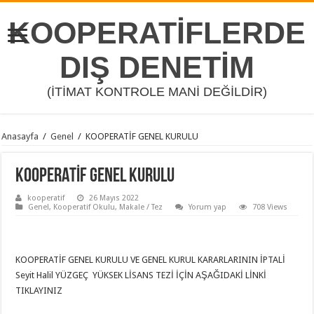
KOOPERATİFLERDE
DIŞ DENETİM
(İTİMAT KONTROLE MANİ DEĞİLDİR)
Anasayfa
/
Genel
/
KOOPERATİF GENEL KURULU
KOOPERATİF GENEL KURULU
kooperatif
26 Mayıs 2022
Genel
,
Kooperatif Okulu
,
Makale / Tez
Yorum yap
708 Views
KOOPERATİF GENEL KURULU VE GENEL KURUL KARARLARININ İPTALİ
Seyit Halil YÜZGEÇ YÜKSEK LİSANS TEZİ İÇİN AŞAĞIDAKİ LİNKİ
TIKLAYINIZ