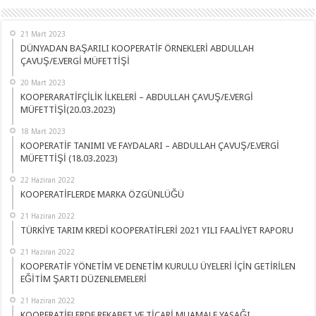
21 Mart 2023
DÜNYADAN BAŞARILI KOOPERATİF ÖRNEKLERİ ABDULLAH
ÇAVUŞ/E.VERGİ MÜFETTİŞİ
20 Mart 2023
KOOPERARATİFÇİLİK İLKELERİ – ABDULLAH ÇAVUŞ/E.VERGİ
MÜFETTİŞİ(20.03.2023)
18 Mart 2023
KOOPERATİF TANIMI VE FAYDALARI – ABDULLAH ÇAVUŞ/E.VERGİ
MÜFETTİŞİ (18.03.2023)
22 Haziran 2022
KOOPERATİFLERDE MARKA ÖZGÜNLÜĞÜ
21 Haziran 2022
TÜRKİYE TARIM KREDİ KOOPERATİFLERİ 2021 YILI FAALİYET RAPORU
21 Haziran 2022
KOOPERATİF YÖNETİM VE DENETİM KURULU ÜYELERİ İÇİN GETİRİLEN
EĞİTİM ŞARTI DÜZENLEMELERİ
21 Haziran 2022
KOOPERATİFLERDE REKABET VE TİCARİ MUAMALE YASAĞI