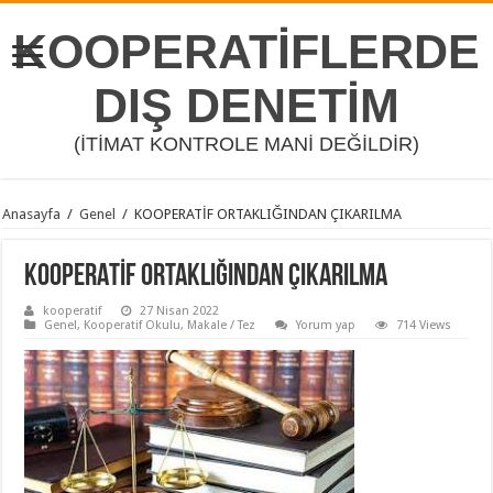
KOOPERATİFLERDE
DIŞ DENETİM
(İTİMAT KONTROLE MANİ DEĞİLDİR)
Anasayfa
/
Genel
/
KOOPERATİF ORTAKLIĞINDAN ÇIKARILMA
KOOPERATİF ORTAKLIĞINDAN ÇIKARILMA
kooperatif
27 Nisan 2022
Genel
,
Kooperatif Okulu
,
Makale / Tez
Yorum yap
714 Views