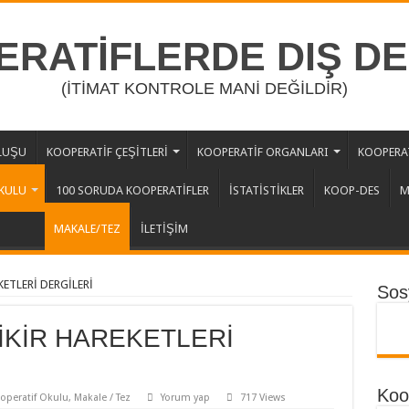
RATİFLERDE DIŞ D
(İTİMAT KONTROLE MANİ DEĞİLDİR)
LUŞU
KOOPERATİF ÇEŞİTLERİ
KOOPERATİF ORGANLARI
KOOPERAT
KULU
100 SORUDA KOOPERATİFLER
İSTATİSTİKLER
KOOP-DES
M
MAKALE/TEZ
İLETİŞİM
KETLERİ DERGİLERİ
Sos
İKİR HAREKETLERİ
Koop
operatif Okulu
,
Makale / Tez
Yorum yap
717 Views