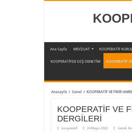
KOOPE
Ana Sayfa
MEVZUAT
KOOPERATİF KURU
KOOPERATİFDE DIŞ DENETİM
KOOPERATİF O
Anasayfa
/
Genel
/
KOOPERATİF VE FİKİR HARE
KOOPERATİF VE F
DERGİLERİ
kooperatif
24 Mayıs 2022
Genel
,
Ko