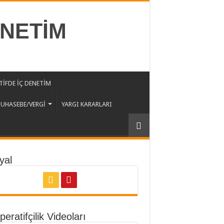
ENETİM
İFDE İÇ DENETİM
UHASEBE/VERGİ
YARGI KARARLARI
yal
eratifçilik Videoları