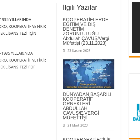
İlgili Yazılar
KOOPERATİFLERDE
1935 YILLARINDA
EĞİTİM VE DIŞ
O, KOOPERATİF VE FİKİR
DENETİM
SEK LİSANS TEZİ İÇİN
ZORUNLULUĞU
Abdullah ÇAVUŞ/Vergi
Müfettişi (23.11.2023)
23 Kasım 2023
-1935 YILLARINDA
O, KOOPERATİF VE FİKİR
SEK LİSANS TEZİ PDF
DÜNYADAN BAŞARILI
KOOPERATİF
ÖRNEKLERİ
ABDULLAH
ÇAVUŞ/E.VERGİ
MÜFETTİŞİ
21 Mart 2023
KOOPERARATİFÇİLİK