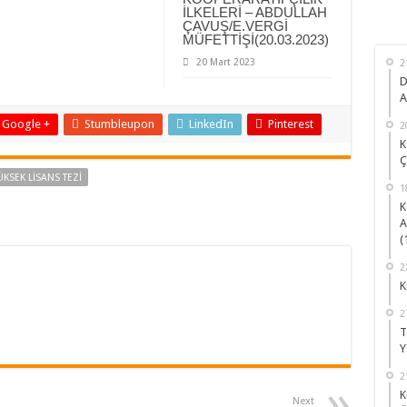
İLKELERİ – ABDULLAH
ÇAVUŞ/E.VERGİ
MÜFETTİŞİ(20.03.2023)
20 Mart 2023
2
D
A
Google +
Stumbleupon
LinkedIn
Pinterest
2
K
Ç
ÜKSEK LİSANS TEZİ
1
K
A
(
2
K
2
T
Y
2
K
Next