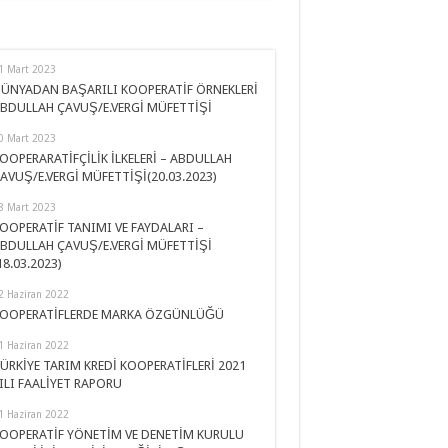
1 Mart 2023
ÜNYADAN BAŞARILI KOOPERATİF ÖRNEKLERİ
BDULLAH ÇAVUŞ/E.VERGİ MÜFETTİŞİ
0 Mart 2023
OOPERARATİFÇİLİK İLKELERİ – ABDULLAH
AVUŞ/E.VERGİ MÜFETTİŞİ(20.03.2023)
8 Mart 2023
OOPERATİF TANIMI VE FAYDALARI –
BDULLAH ÇAVUŞ/E.VERGİ MÜFETTİŞİ
18.03.2023)
2 Haziran 2022
OOPERATİFLERDE MARKA ÖZGÜNLÜĞÜ
1 Haziran 2022
ÜRKİYE TARIM KREDİ KOOPERATİFLERİ 2021
ILI FAALİYET RAPORU
1 Haziran 2022
OOPERATİF YÖNETİM VE DENETİM KURULU