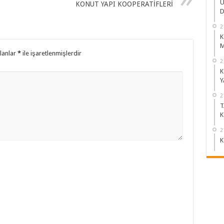
Ü
KONUT YAPI KOOPERATİFLERİ
D
2
K
M
alanlar
*
ile işaretlenmişlerdir
2
K
Y
2
T
K
2
K