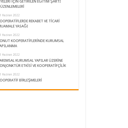
YELERİ İÇİN GETİRİLEN EĞİTİM ŞARTI
ÜZENLEMELERİ
1 Haziran 2022
OOPERATİFLERDE REKABET VE TİCARİ
UAMALE YASAĞI
1 Haziran 2022
ONUT KOOPERATİFLERİNDE KURUMSAL
APILANMA
1 Haziran 2022
ARIMSAL KURUMSAL YAPILAR ÜZERİNE
ONJONKTÜR ETKİSİ VE KOOPERATİFÇİLİK
1 Haziran 2022
OOPERATİF BİRLEŞMELERİ