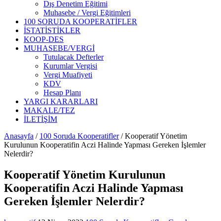
Dış Denetim Eğitimi
Muhasebe / Vergi Eğitimleri
100 SORUDA KOOPERATİFLER
İSTATİSTİKLER
KOOP-DES
MUHASEBE/VERGİ
Tutulacak Defterler
Kurumlar Vergisi
Vergi Muafiyeti
KDV
Hesap Planı
YARGI KARARLARI
MAKALE/TEZ
İLETİŞİM
Anasayfa
/
100 Soruda Kooperatifler
/
Kooperatif Yönetim
Kurulunun Kooperatifin Aczi Halinde Yapması Gereken İşlemler
Nelerdir?
Kooperatif Yönetim Kurulunun
Kooperatifin Aczi Halinde Yapması
Gereken İşlemler Nelerdir?