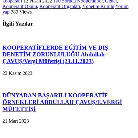
kooperatif
12 Nisan 2022
100 Soruda Kooperatifler
,
Genel
,
Kooperatif Okulu
,
Kooperatif Organları
,
Yönetim Kurulu
Yorum
yap
789 Views
İlgili Yazılar
KOOPERATİFLERDE EĞİTİM VE DIŞ
DENETİM ZORUNLULUĞU Abdullah
ÇAVUŞ/Vergi Müfettişi (23.11.2023)
23 Kasım 2023
DÜNYADAN BAŞARILI KOOPERATİF
ÖRNEKLERİ ABDULLAH ÇAVUŞ/E.VERGİ
MÜFETTİŞİ
21 Mart 2023