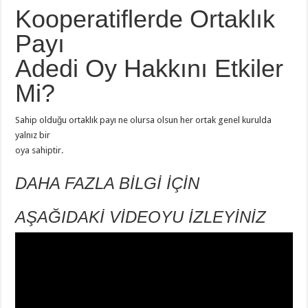
Kooperatiflerde Ortaklık
Payı
Adedi Oy Hakkını Etkiler
Mi?
Sahip olduğu ortaklık payı ne olursa olsun her ortak genel kurulda
yalnız bir
oya sahiptir.
DAHA FAZLA BİLGİ İÇİN
AŞAĞIDAKİ VİDEOYU İZLEYİNİZ