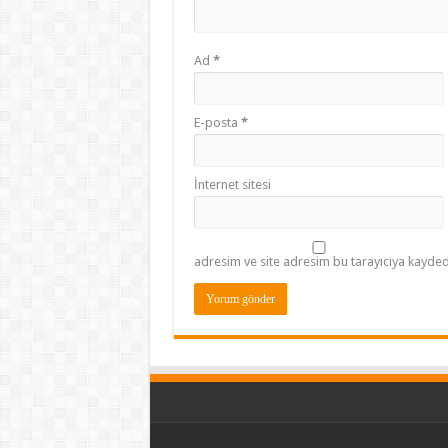
Ad
*
E-posta
*
İnternet sitesi
adresim ve site adresim bu tarayıcıya kaydedi