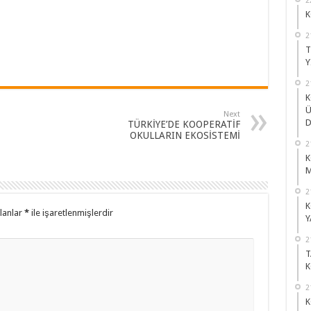
K
2
T
Y
2
K
Ü
Next
D
TÜRKİYE’DE KOOPERATİF
OKULLARIN EKOSİSTEMİ
2
K
M
2
K
alanlar
*
ile işaretlenmişlerdir
Y
2
T
K
2
K