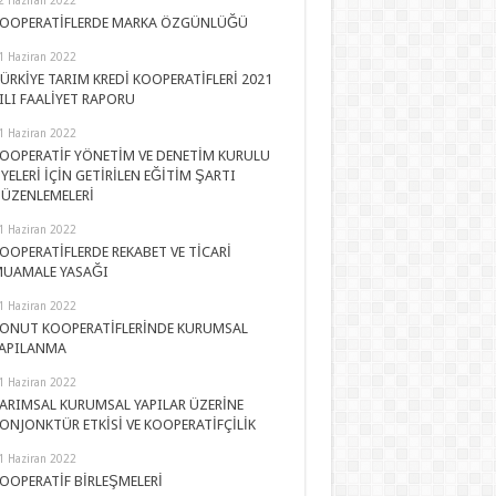
OOPERATİFLERDE MARKA ÖZGÜNLÜĞÜ
1 Haziran 2022
ÜRKİYE TARIM KREDİ KOOPERATİFLERİ 2021
ILI FAALİYET RAPORU
1 Haziran 2022
OOPERATİF YÖNETİM VE DENETİM KURULU
YELERİ İÇİN GETİRİLEN EĞİTİM ŞARTI
ÜZENLEMELERİ
1 Haziran 2022
OOPERATİFLERDE REKABET VE TİCARİ
UAMALE YASAĞI
1 Haziran 2022
ONUT KOOPERATİFLERİNDE KURUMSAL
APILANMA
1 Haziran 2022
ARIMSAL KURUMSAL YAPILAR ÜZERİNE
ONJONKTÜR ETKİSİ VE KOOPERATİFÇİLİK
1 Haziran 2022
OOPERATİF BİRLEŞMELERİ