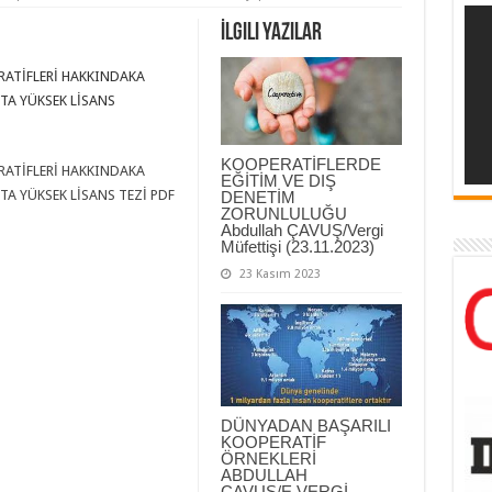
İlgili Yazılar
ATİFLERİ HAKKINDAKA
STA YÜKSEK LİSANS
KOOPERATİFLERDE
ATİFLERİ HAKKINDAKA
EĞİTİM VE DIŞ
TA YÜKSEK LİSANS TEZİ PDF
DENETİM
ZORUNLULUĞU
Abdullah ÇAVUŞ/Vergi
Müfettişi (23.11.2023)
23 Kasım 2023
DÜNYADAN BAŞARILI
KOOPERATİF
ÖRNEKLERİ
ABDULLAH
ÇAVUŞ/E.VERGİ