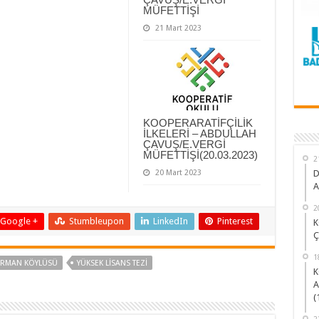
MÜFETTİŞİ
21 Mart 2023
KOOPERARATİFÇİLİK
İLKELERİ – ABDULLAH
ÇAVUŞ/E.VERGİ
MÜFETTİŞİ(20.03.2023)
2
D
20 Mart 2023
A
2
Google +
Stumbleupon
LinkedIn
Pinterest
K
Ç
1
RMAN KÖYLÜSÜ
YÜKSEK LİSANS TEZİ
K
A
(
2