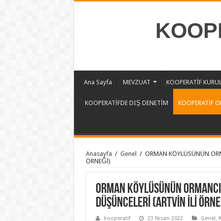
KOOPE
Ana Sayfa
MEVZUAT
KOOPERATİF KURU
KOOPERATİFDE DIŞ DENETİM
KOOPERATİF O
Anasayfa
/
Genel
/
ORMAN KÖYLÜSÜNÜN ORMAN
ÖRNEĞİ)
ORMAN KÖYLÜSÜNÜN ORMANCIL
DÜŞÜNCELERİ (ARTVİN İLİ ÖRNE
kooperatif
23 Nisan 2022
Genel
,
K