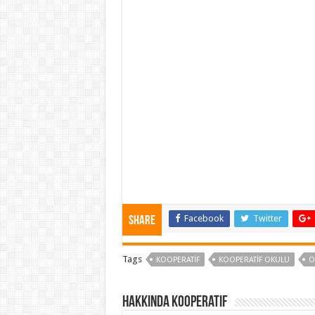
Facebook
Twitter
Share
Tags
KOOPERATIF
KOOPERATIF OKULU
O
Hakkında kooperatif