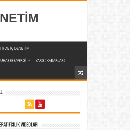
ENETİM
İFDE İÇ DENETİM
UHASEBE/VERGİ
YARGI KARARLARI
al
ratifçilik Videoları