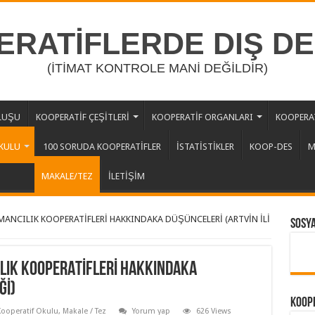
RATİFLERDE DIŞ D
(İTİMAT KONTROLE MANİ DEĞİLDİR)
LUŞU
KOOPERATİF ÇEŞİTLERİ
KOOPERATİF ORGANLARI
KOOPERAT
KULU
100 SORUDA KOOPERATİFLER
İSTATİSTİKLER
KOOP-DES
M
MAKALE/TEZ
İLETİŞİM
CILIK KOOPERATİFLERİ HAKKINDAKA DÜŞÜNCELERİ (ARTVİN İLİ
Sosy
IK KOOPERATİFLERİ HAKKINDAKA
Ğİ)
Koope
ooperatif Okulu
,
Makale / Tez
Yorum yap
626 Views