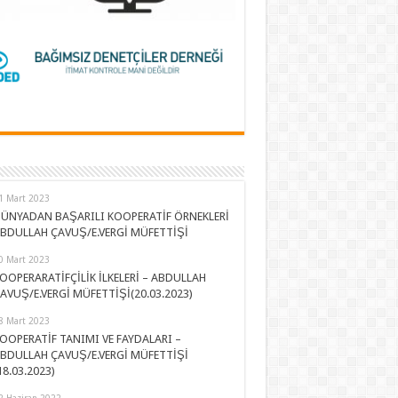
1 Mart 2023
ÜNYADAN BAŞARILI KOOPERATİF ÖRNEKLERİ
BDULLAH ÇAVUŞ/E.VERGİ MÜFETTİŞİ
0 Mart 2023
OOPERARATİFÇİLİK İLKELERİ – ABDULLAH
AVUŞ/E.VERGİ MÜFETTİŞİ(20.03.2023)
8 Mart 2023
OOPERATİF TANIMI VE FAYDALARI –
BDULLAH ÇAVUŞ/E.VERGİ MÜFETTİŞİ
18.03.2023)
2 Haziran 2022