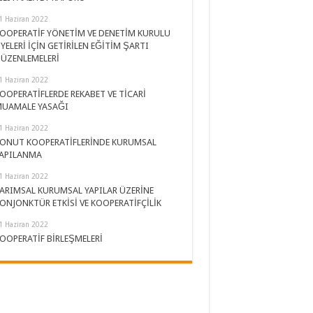
1 Haziran 2022
OOPERATİF YÖNETİM VE DENETİM KURULU
YELERİ İÇİN GETİRİLEN EĞİTİM ŞARTI
ÜZENLEMELERİ
1 Haziran 2022
OOPERATİFLERDE REKABET VE TİCARİ
UAMALE YASAĞI
1 Haziran 2022
ONUT KOOPERATİFLERİNDE KURUMSAL
APILANMA
1 Haziran 2022
ARIMSAL KURUMSAL YAPILAR ÜZERİNE
ONJONKTÜR ETKİSİ VE KOOPERATİFÇİLİK
1 Haziran 2022
OOPERATİF BİRLEŞMELERİ