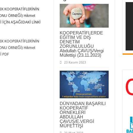
IK KOOPERATİFLERİNİN
ONU ÖRNEĞİ) Hikmet
 İÇİN AŞAĞIDAKİ LİNKİ
KOOPERATİFLERDE
EĞİTİM VE DIŞ
IK KOOPERATİFLERİNİN
DENETİM
ZORUNLULUĞU
ONU ÖRNEĞİ) Hikmet
Abdullah ÇAVUŞ/Vergi
İ PDF
Müfettişi (23.11.2023)
23 Kasım 2023
DÜNYADAN BAŞARILI
KOOPERATİF
ÖRNEKLERİ
ABDULLAH
ÇAVUŞ/E.VERGİ
MÜFETTİŞİ