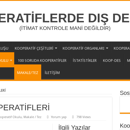
RATİFLERDE DIŞ D
(İTİMAT KONTROLE MANİ DEĞİLDİR)
LUŞU
KOOPERATİF ÇEŞİTLERİ
KOOPERATİF ORGANLARI
KOOPERAT
KULU
100 SORUDA KOOPERATİFLER
İSTATİSTİKLER
KOOP-DES
M
MAKALE/TEZ
İLETİŞİM
ERİ
Sos
PERATİFLERİ
operatif Okulu
,
Makale / Tez
Yorum yap
798 Views
Koop
İlgili Yazılar