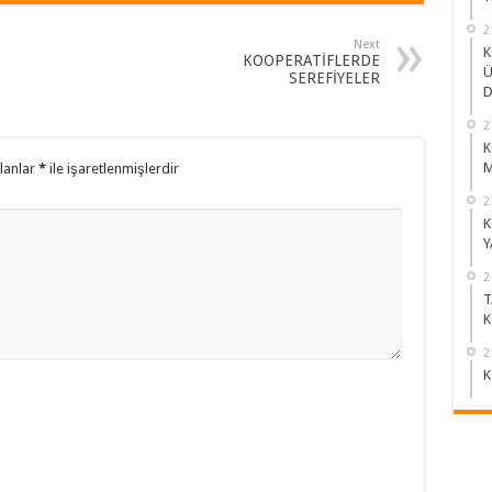
2
Next
K
KOOPERATİFLERDE
Ü
SEREFİYELER
D
2
K
M
alanlar
*
ile işaretlenmişlerdir
2
K
Y
2
T
K
2
K