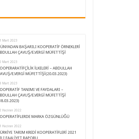
1 Mart 2023
ÜNYADAN BAŞARILI KOOPERATİF ÖRNEKLERİ
BDULLAH ÇAVUŞ/E.VERGİ MÜFETTİŞİ
0 Mart 2023
OOPERARATİFÇİLİK İLKELERİ – ABDULLAH
AVUŞ/E.VERGİ MÜFETTİŞİ(20.03.2023)
8 Mart 2023
OOPERATİF TANIMI VE FAYDALARI –
BDULLAH ÇAVUŞ/E.VERGİ MÜFETTİŞİ
18.03.2023)
2 Haziran 2022
OOPERATİFLERDE MARKA ÖZGÜNLÜĞÜ
1 Haziran 2022
ÜRKİYE TARIM KREDİ KOOPERATİFLERİ 2021
ILI FAALİYET RAPORU