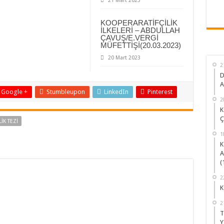
21 Mart 2023
KOOPERARATİFÇİLİK
İLKELERİ – ABDULLAH
ÇAVUŞ/E.VERGİ
MÜFETTİŞİ(20.03.2023)
20 Mart 2023
2
D
A
Google +
Stumbleupon
LinkedIn
Pinterest
2
K
Ç
İK TEZİ
1
K
A
(
2
K
2
T
Y