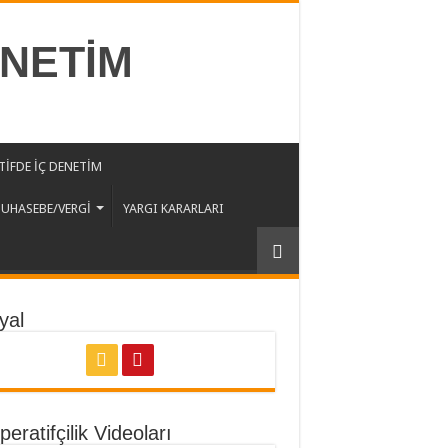
ENETİM
İFDE İÇ DENETİM
UHASEBE/VERGİ
YARGI KARARLARI
yal
eratifçilik Videoları