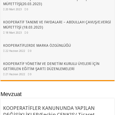
MÜFETTİŞİ(20.03.2023)
20 Mart 2023
0
KOOPERATİF TANIMI VE FAYDALARI – ABDULLAH ÇAVUŞ/E.VERGİ
MÜFETTİŞİ (18.03.2023)
18 Mart 2023
0
KOOPERATİFLERDE MARKA ÖZGÜNLÜĞÜ
22 Haziran 2022
0
KOOPERATİF YÖNETİM VE DENETİM KURULU ÜYELERİ İÇİN
GETİRİLEN EĞİTİM ŞARTI DÜZENLEMELERİ
21 Haziran 2022
0
Mevzuat
KOOPERATİFLER KANUNUNDA YAPILAN
DEĞİŞİKLİKLER/Seçkin CENKIŞ/ Ticaret