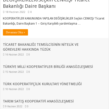
Bakanlığı Daire Başkanı
18 Haziran 2022
0
KOOPERATİFLER KANUNUNDA YAPILAN DEĞİŞİKLİKLER Seçkin CENKIŞ/ Ticaret
Bakanlığı, Daire Başkanı 1 – Giriş Karşılıklı yardımlaşma …
Devamını Oku »
TİCARET BAKANLIĞI TEMSİLCİSİNİN NİTELİK VE
GÖREVLERİ HAKKINDA TÜZÜK
16 Haziran 2022
0
TÜRKİYE MİLLİ KOOPERATİFLER BİRLİĞİ ANASÖZLEŞMESİ
15 Haziran 2022
0
TÜRK KOOPERATİFÇİLİK KURULTAYI YÖNETMELİĞİ
10 Haziran 2022
0
TARIM SATIŞ KOOPERATİFİ ANASÖZLEŞMESİ
9 Haziran 2022
0