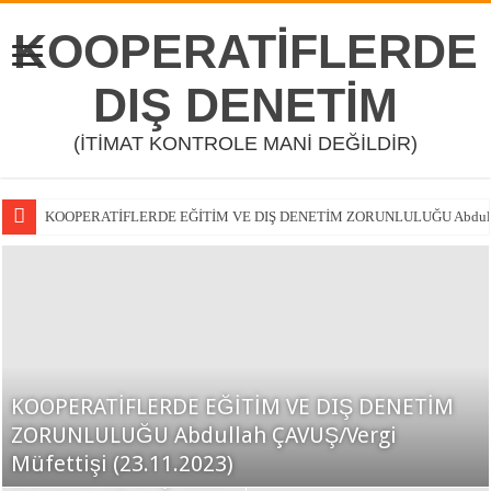
KOOPERATİFLERDE
DIŞ DENETİM
(İTİMAT KONTROLE MANİ DEĞİLDİR)
KOOPERATİFLERDE EĞİTİM VE DIŞ DENETİM ZORUNLULUĞU Abdullah Ç
DÜNYADAN BAŞARILI KOOPERATİF ÖRNEKLERİ ABDULLAH ÇAVUŞ/
KOOPERATİFLERDE EĞİTİM VE DIŞ DENETİM
ZORUNLULUĞU Abdullah ÇAVUŞ/Vergi
TÜRKİYE TARIM KREDİ KOOPERATİFLERİ 2021
Müfettişi (23.11.2023)
YILI FAALİYET RAPORU
DÜNYADAN BAŞARILI
KOOPERATİF YÖNETİM