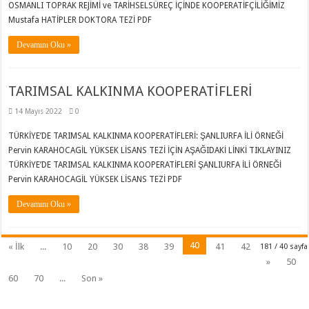
OSMANLI TOPRAK REJİMİ ve TARİHSELSÜREÇ İÇİNDE KOOPERATİFÇİLİĞİMİZ
Mustafa HATİPLER DOKTORA TEZİ PDF
Devamını Oku »
TARIMSAL KALKINMA KOOPERATİFLERİ
14 Mayıs 2022
0
TÜRKİYE’DE TARIMSAL KALKINMA KOOPERATİFLERİ: ŞANLIURFA İLİ ÖRNEĞİ
Pervin KARAHOCAGİL YÜKSEK LİSANS TEZİ İÇİN AŞAĞIDAKİ LİNKİ TIKLAYINIZ
TÜRKİYE’DE TARIMSAL KALKINMA KOOPERATİFLERİ ŞANLIURFA İLİ ÖRNEĞİ
Pervin KARAHOCAGİL YÜKSEK LİSANS TEZİ PDF
Devamını Oku »
40
« İlk
...
10
20
30
38
39
41
42
181 / 40 sayfa
»
50
60
70
...
Son »