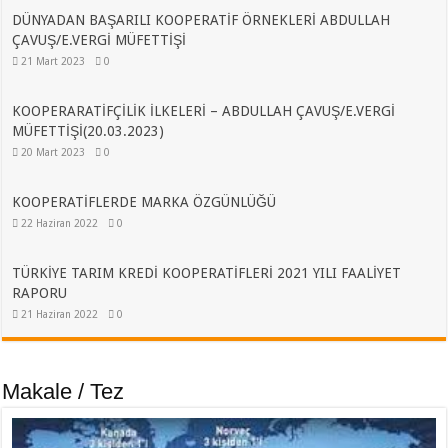
DÜNYADAN BAŞARILI KOOPERATİF ÖRNEKLERİ ABDULLAH
ÇAVUŞ/E.VERGİ MÜFETTİŞİ
21 Mart 2023
0
KOOPERARATİFÇİLİK İLKELERİ – ABDULLAH ÇAVUŞ/E.VERGİ
MÜFETTİŞİ(20.03.2023)
20 Mart 2023
0
KOOPERATİFLERDE MARKA ÖZGÜNLÜĞÜ
22 Haziran 2022
0
TÜRKİYE TARIM KREDİ KOOPERATİFLERİ 2021 YILI FAALİYET
RAPORU
21 Haziran 2022
0
Makale / Tez