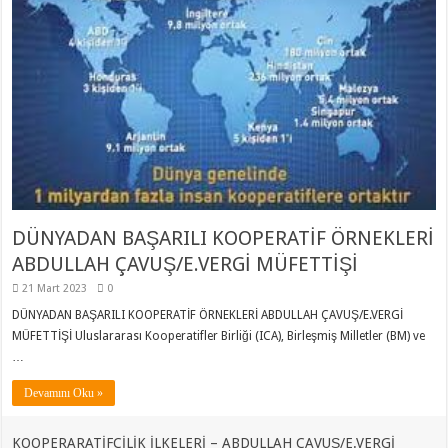
DÜNYADAN BAŞARILI KOOPERATİF ÖRNEKLERİ
ABDULLAH ÇAVUŞ/E.VERGİ MÜFETTİŞİ
21 Mart 2023
0
DÜNYADAN BAŞARILI KOOPERATİF ÖRNEKLERİ ABDULLAH ÇAVUŞ/E.VERGİ
MÜFETTİŞİ Uluslararası Kooperatifler Birliği (ICA), Birleşmiş Milletler (BM) ve
…
Devamını Oku »
KOOPERARATİFÇİLİK İLKELERİ – ABDULLAH ÇAVUŞ/E.VERGİ