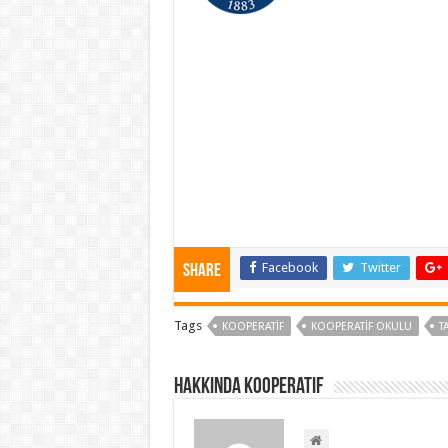
Facebook
Twitter
Share
Tags
KOOPERATIF
KOOPERATIF OKULU
T
Hakkında kooperatif