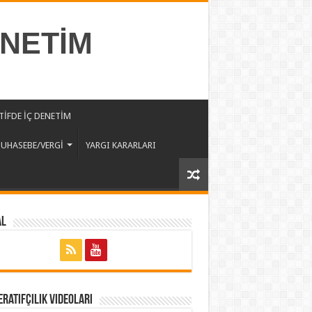
ENETİM
İFDE İÇ DENETİM
UHASEBE/VERGİ
YARGI KARARLARI
al
ratifçilik Videoları