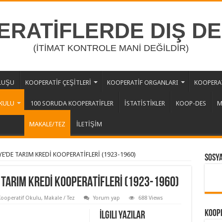
RATİFLERDE DIŞ D
(İTİMAT KONTROLE MANİ DEĞİLDİR)
LUŞU
KOOPERATİF ÇEŞİTLERİ
KOOPERATİF ORGANLARI
KOOPERAT
KULU
100 SORUDA KOOPERATİFLER
İSTATİSTİKLER
KOOP-DES
M
MAKALE/TEZ
İLETİŞİM
’DE TARIM KREDİ KOOPERATİFLERİ (1923-1960)
Sosy
 TARIM KREDİ KOOPERATİFLERİ (1923-1960)
ooperatif Okulu
,
Makale / Tez
Yorum yap
688 Views
Koope
İlgili Yazılar