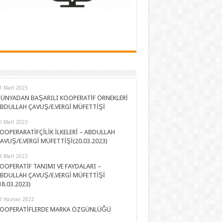
1 Mart 2023
ÜNYADAN BAŞARILI KOOPERATİF ÖRNEKLERİ
BDULLAH ÇAVUŞ/E.VERGİ MÜFETTİŞİ
0 Mart 2023
OOPERARATİFÇİLİK İLKELERİ – ABDULLAH
AVUŞ/E.VERGİ MÜFETTİŞİ(20.03.2023)
8 Mart 2023
OOPERATİF TANIMI VE FAYDALARI –
BDULLAH ÇAVUŞ/E.VERGİ MÜFETTİŞİ
18.03.2023)
2 Haziran 2022
OOPERATİFLERDE MARKA ÖZGÜNLÜĞÜ