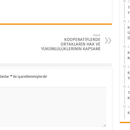
2
T
Y
2
K
Ü
Next
D
KOOPERATİFLERDE
ORTAKLARIN HAK VE
2
YÜKÜMLÜLÜKLERİNİN KAPSAMI
K
M
2
K
alanlar
*
ile işaretlenmişlerdir
Y
2
T
K
2
K