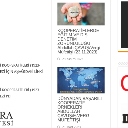
KOOPERATİFLERDE
EĞİTİM VE DIŞ
DENETİM
ZORUNLULUĞU
Abdullah ÇAVUŞ/Vergi
Müfettişi (23.11.2023)
23 Kasım 2023
 KOOPERATİFLERİ (1923-
Zİ İÇİN AŞAĞIDAKİ LİNKİ
 KOOPERATİFLERİ (1923-
EZİ PDF
DÜNYADAN BAŞARILI
KOOPERATİF
ÖRNEKLERİ
ABDULLAH
ÇAVUŞ/E.VERGİ
MÜFETTİŞİ
21 Mart 2023