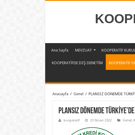
KOOPE
Ana Sayfa
MEVZUAT
KOOPERATİF KURU
KOOPERATİFDE DIŞ DENETİM
KOOPERATİF O
Anasayfa
/
Genel
/
PLANSIZ DÖNEMDE TÜRKİYE
PLANSIZ DÖNEMDE TÜRKİYE’DE
kooperatif
23 Nisan 2022
Genel
,
K