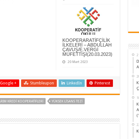
KOOPERARATİFÇİLİK
İLKELERİ – ABDULLAH
ÇAVUŞ/E.VERGİ
MÜFETTİŞİ(20.03.2023)
2
D
20 Mart 2023
A
2
K
Google +
Stumbleupon
LinkedIn
Pinterest
Ç
1
ARIM KREDI KOOPERATIFLERI
YÜKSEK LİSANS TEZİ
K
A
(
2
K