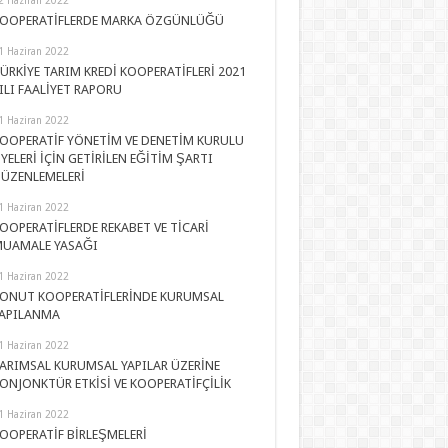
OOPERATİFLERDE MARKA ÖZGÜNLÜĞÜ
1 Haziran 2022
ÜRKİYE TARIM KREDİ KOOPERATİFLERİ 2021
ILI FAALİYET RAPORU
1 Haziran 2022
OOPERATİF YÖNETİM VE DENETİM KURULU
YELERİ İÇİN GETİRİLEN EĞİTİM ŞARTI
ÜZENLEMELERİ
1 Haziran 2022
OOPERATİFLERDE REKABET VE TİCARİ
UAMALE YASAĞI
1 Haziran 2022
ONUT KOOPERATİFLERİNDE KURUMSAL
APILANMA
1 Haziran 2022
ARIMSAL KURUMSAL YAPILAR ÜZERİNE
ONJONKTÜR ETKİSİ VE KOOPERATİFÇİLİK
1 Haziran 2022
OOPERATİF BİRLEŞMELERİ