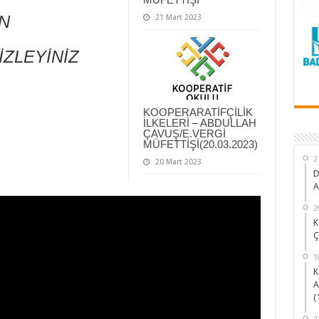
İN
21 Mart 2023
İZLEYİNİZ
KOOPERARATİFÇİLİK
İLKELERİ – ABDULLAH
ÇAVUŞ/E.VERGİ
MÜFETTİŞİ(20.03.2023)
2
20 Mart 2023
D
A
2
K
Ç
1
K
A
(
2