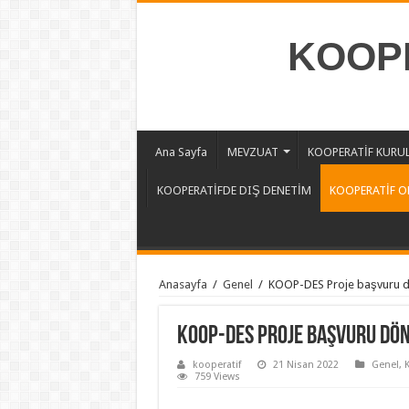
KOOPE
Ana Sayfa
MEVZUAT
KOOPERATİF KURU
KOOPERATİFDE DIŞ DENETİM
KOOPERATİF O
Anasayfa
/
Genel
/
KOOP-DES Proje başvuru d
KOOP-DES Proje başvuru dö
kooperatif
21 Nisan 2022
Genel
,
759 Views