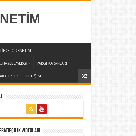
ENETİM
İFDE İÇ DENETİM
UHASEBE/VERGİ
YARGI KARARLARI
AKALE/TEZ
İLETİŞİM
al
ratifçilik Videoları