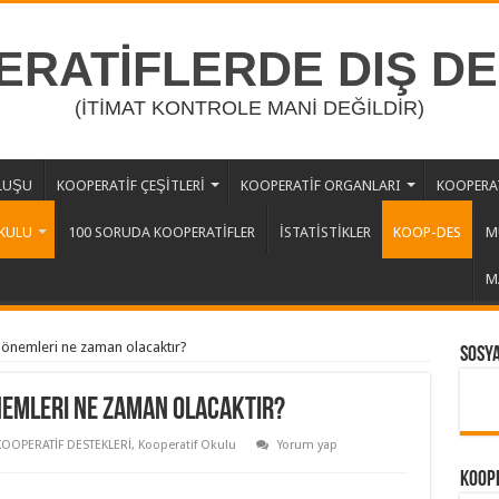
RATİFLERDE DIŞ D
(İTİMAT KONTROLE MANİ DEĞİLDİR)
LUŞU
KOOPERATİF ÇEŞİTLERİ
KOOPERATİF ORGANLARI
KOOPERAT
KULU
100 SORUDA KOOPERATİFLER
İSTATİSTİKLER
KOOP-DES
M
M
önemleri ne zaman olacaktır?
Sosy
nemleri ne zaman olacaktır?
KOOPERATİF DESTEKLERİ
,
Kooperatif Okulu
Yorum yap
Koope