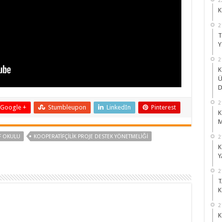
K
2
T
Y
2
K
Ü
D
2
Google +
Stumbleupon
LinkedIn
Pinterest
K
M
F OKULU
KOOPERATİFÇİLİK PROJE DESTEK YÖNETMELİĞİ
2
K
Y
2
T
K
2
K