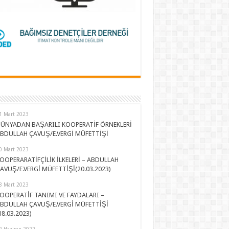
1 Mart 2023
ÜNYADAN BAŞARILI KOOPERATİF ÖRNEKLERİ
BDULLAH ÇAVUŞ/E.VERGİ MÜFETTİŞİ
0 Mart 2023
OOPERARATİFÇİLİK İLKELERİ – ABDULLAH
AVUŞ/E.VERGİ MÜFETTİŞİ(20.03.2023)
8 Mart 2023
OOPERATİF TANIMI VE FAYDALARI –
BDULLAH ÇAVUŞ/E.VERGİ MÜFETTİŞİ
18.03.2023)
2 Haziran 2022