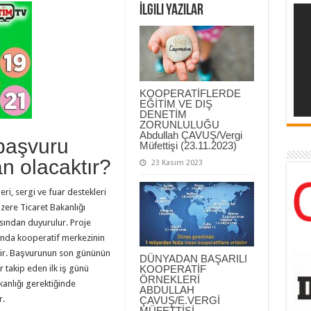
İlgili Yazılar
KOOPERATİFLERDE
EĞİTİM VE DIŞ
DENETİM
ZORUNLULUĞU
Abdullah ÇAVUŞ/Vergi
başvuru
Müfettişi (23.11.2023)
n olacaktır?
23 Kasım 2023
, sergi ve fuar destekleri
üzere Ticaret Bakanlığı
asından duyurulur. Proje
sında kooperatif merkezinin
lir. Başvurunun son gününün
DÜNYADAN BAŞARILI
 takip eden ilk iş günü
KOOPERATİF
ÖRNEKLERİ
kanlığı gerektiğinde
ABDULLAH
r.
ÇAVUŞ/E.VERGİ
MÜFETTİŞİ