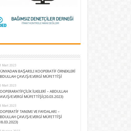
1 Mart 2023
ÜNYADAN BAŞARILI KOOPERATİF ÖRNEKLERİ
BDULLAH ÇAVUŞ/E.VERGİ MÜFETTİŞİ
0 Mart 2023
OOPERARATİFÇİLİK İLKELERİ – ABDULLAH
AVUŞ/E.VERGİ MÜFETTİŞİ(20.03.2023)
8 Mart 2023
OOPERATİF TANIMI VE FAYDALARI –
BDULLAH ÇAVUŞ/E.VERGİ MÜFETTİŞİ
18.03.2023)
2 Haziran 2022