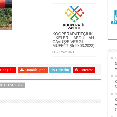
KOOPERARATİFÇİLİK
İLKELERİ – ABDULLAH
ÇAVUŞ/E.VERGİ
MÜFETTİŞİ(20.03.2023)
20 Mart 2023
2
D
A
Google +
Stumbleupon
LinkedIn
Pinterest
2
K
ÜKSEK LİSANS TEZİ
Ç
1
K
A
(
2