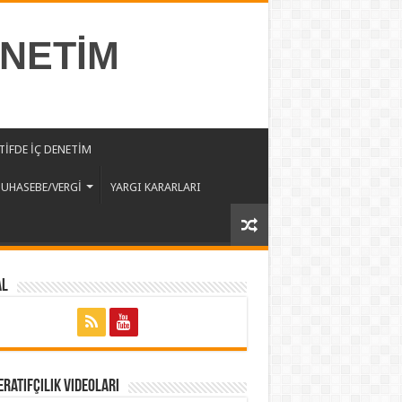
ENETİM
İFDE İÇ DENETİM
UHASEBE/VERGİ
YARGI KARARLARI
al
ratifçilik Videoları