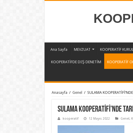
KOOPE
Ana Sayfa
MEVZUAT
KOOPERATİF KURU
KOOPERATİFDE DIŞ DENETİM
KOOPERATİF O
Anasayfa
/
Genel
/
SULAMA KOOPERATİFİ’NDE
SULAMA KOOPERATİFİ’NDE TAR
kooperatif
12 Mayıs 2022
Genel
,
K