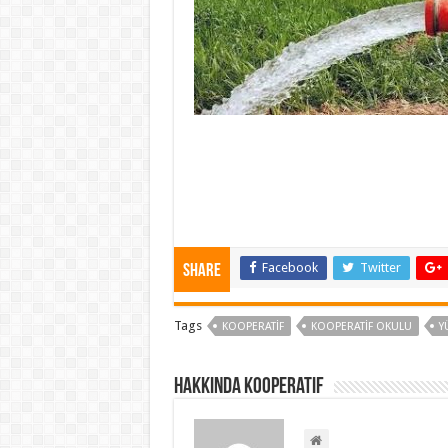
Facebook
Twitter
Share
Tags
KOOPERATIF
KOOPERATIF OKULU
Y
Hakkında kooperatif