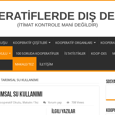
RATİFLERDE DIŞ D
(İTİMAT KONTROLE MANİ DEĞİLDİR)
LUŞU
KOOPERATİF ÇEŞİTLERİ
KOOPERATİF ORGANLARI
KOOPERAT
KULU
100 SORUDA KOOPERATİFLER
İSTATİSTİKLER
KOOP-DES
M
MAKALE/TEZ
İLETİŞİM
 TARIMSAL SU KULLANIMI
Sosy
IMSAL SU KULLANIMI
ooperatif Okulu
,
Makale / Tez
Yorum yap
708 Views
Koope
İlgili Yazılar