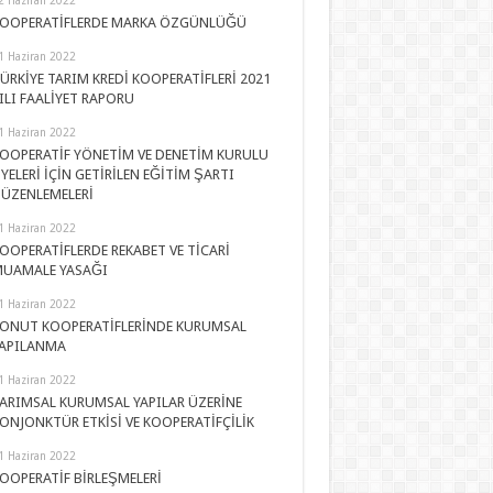
OOPERATİFLERDE MARKA ÖZGÜNLÜĞÜ
1 Haziran 2022
ÜRKİYE TARIM KREDİ KOOPERATİFLERİ 2021
ILI FAALİYET RAPORU
1 Haziran 2022
OOPERATİF YÖNETİM VE DENETİM KURULU
YELERİ İÇİN GETİRİLEN EĞİTİM ŞARTI
ÜZENLEMELERİ
1 Haziran 2022
OOPERATİFLERDE REKABET VE TİCARİ
UAMALE YASAĞI
1 Haziran 2022
ONUT KOOPERATİFLERİNDE KURUMSAL
APILANMA
1 Haziran 2022
ARIMSAL KURUMSAL YAPILAR ÜZERİNE
ONJONKTÜR ETKİSİ VE KOOPERATİFÇİLİK
1 Haziran 2022
OOPERATİF BİRLEŞMELERİ