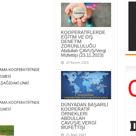
KOOPERATİFLERDE
EĞİTİM VE DIŞ
DENETİM
ZORUNLULUĞU
Abdullah ÇAVUŞ/Vergi
Müfettişi (23.11.2023)
23 Kasım 2023
AMA KOOPERATİFİ’NDE
İLMESİ
AŞAĞIDAKİ LİNKİ
AMA KOOPERATİFİ’NDE
DÜNYADAN BAŞARILI
KOOPERATİF
İLMESİ
ÖRNEKLERİ
ABDULLAH
ÇAVUŞ/E.VERGİ
MÜFETTİŞİ
21 Mart 2023