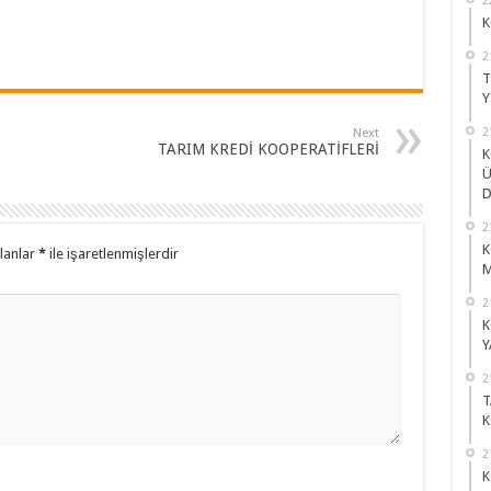
K
2
T
Y
2
Next
TARIM KREDİ KOOPERATİFLERİ
K
Ü
D
2
K
alanlar
*
ile işaretlenmişlerdir
M
2
K
Y
2
T
K
2
K