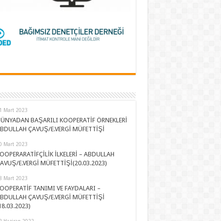
1 Mart 2023
ÜNYADAN BAŞARILI KOOPERATİF ÖRNEKLERİ
BDULLAH ÇAVUŞ/E.VERGİ MÜFETTİŞİ
0 Mart 2023
OOPERARATİFÇİLİK İLKELERİ – ABDULLAH
AVUŞ/E.VERGİ MÜFETTİŞİ(20.03.2023)
8 Mart 2023
OOPERATİF TANIMI VE FAYDALARI –
BDULLAH ÇAVUŞ/E.VERGİ MÜFETTİŞİ
18.03.2023)
2 Haziran 2022