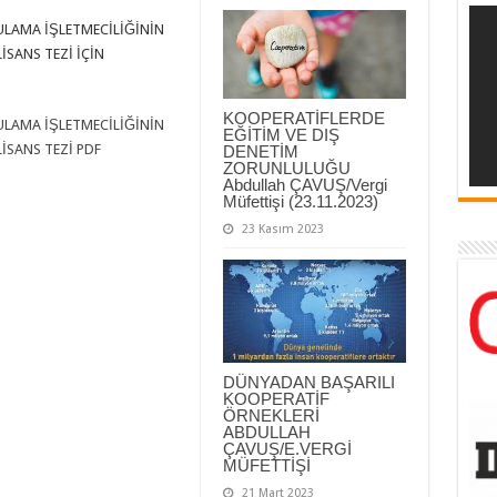
SULAMA İŞLETMECİLİĞİNİN
İSANS TEZİ İÇİN
KOOPERATİFLERDE
SULAMA İŞLETMECİLİĞİNİN
EĞİTİM VE DIŞ
İSANS TEZİ PDF
DENETİM
ZORUNLULUĞU
Abdullah ÇAVUŞ/Vergi
Müfettişi (23.11.2023)
23 Kasım 2023
DÜNYADAN BAŞARILI
KOOPERATİF
ÖRNEKLERİ
ABDULLAH
ÇAVUŞ/E.VERGİ
MÜFETTİŞİ
21 Mart 2023