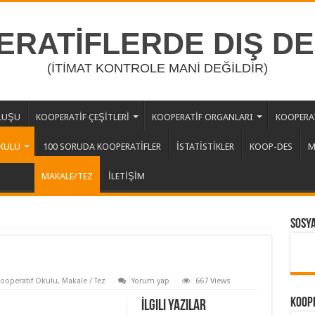
RATİFLERDE DIŞ D
(İTİMAT KONTROLE MANİ DEĞİLDİR)
LUŞU
KOOPERATİF ÇEŞİTLERİ
KOOPERATİF ORGANLARI
KOOPERAT
KULU
100 SORUDA KOOPERATİFLER
İSTATİSTİKLER
KOOP-DES
M
MAKALE/TEZ
İLETİŞİM
Sosy
ooperatif Okulu
,
Makale / Tez
Yorum yap
667 Views
Koope
İlgili Yazılar