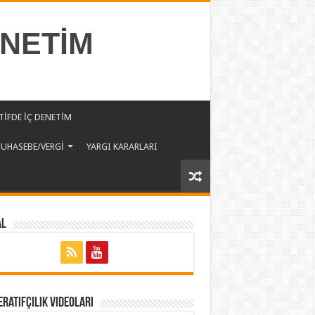
ENETİM
İFDE İÇ DENETİM
UHASEBE/VERGİ
YARGI KARARLARI
al
ratifçilik Videoları