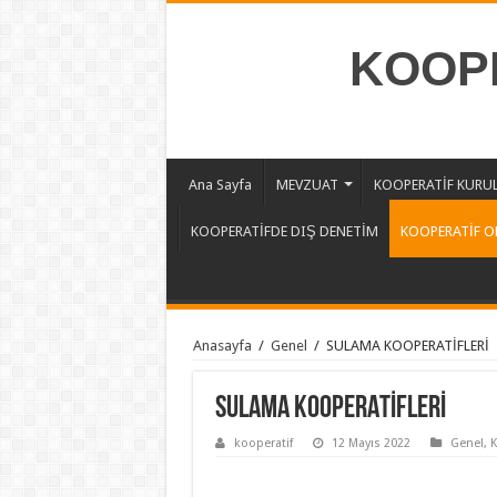
KOOPE
Ana Sayfa
MEVZUAT
KOOPERATİF KURU
KOOPERATİFDE DIŞ DENETİM
KOOPERATİF O
Anasayfa
/
Genel
/
SULAMA KOOPERATİFLERİ
SULAMA KOOPERATİFLERİ
kooperatif
12 Mayıs 2022
Genel
,
K