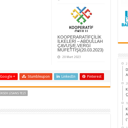
KOOPERARATİFÇİLİK
İLKELERİ – ABDULLAH
ÇAVUŞ/E.VERGİ
MÜFETTİŞİ(20.03.2023)
20 Mart 2023
2
D
A
Google +
Stumbleupon
LinkedIn
Pinterest
2
K
ÜKSEK LİSANS TEZİ
Ç
1
K
A
(
2