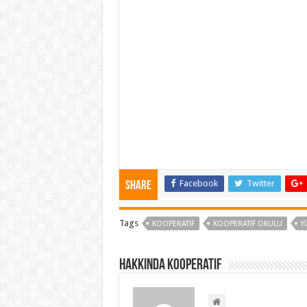
Facebook
Twitter
Share
Tags
KOOPERATIF
KOOPERATIF OKULU
Y
Hakkında kooperatif