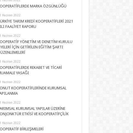
OOPERATİFLERDE MARKA ÖZGÜNLÜĞÜ
1 Haziran 2022
ÜRKİYE TARIM KREDİ KOOPERATİFLERİ 2021
ILI FAALİYET RAPORU
1 Haziran 2022
OOPERATİF YÖNETİM VE DENETİM KURULU
YELERİ İÇİN GETİRİLEN EĞİTİM ŞARTI
ÜZENLEMELERİ
1 Haziran 2022
OOPERATİFLERDE REKABET VE TİCARİ
UAMALE YASAĞI
1 Haziran 2022
ONUT KOOPERATİFLERİNDE KURUMSAL
APILANMA
1 Haziran 2022
ARIMSAL KURUMSAL YAPILAR ÜZERİNE
ONJONKTÜR ETKİSİ VE KOOPERATİFÇİLİK
1 Haziran 2022
OOPERATİF BİRLEŞMELERİ