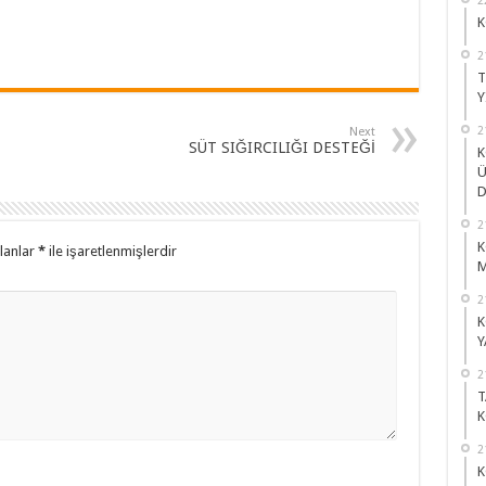
K
2
T
Y
2
Next
SÜT SIĞIRCILIĞI DESTEĞİ
K
Ü
D
2
K
alanlar
*
ile işaretlenmişlerdir
M
2
K
Y
2
T
K
2
K