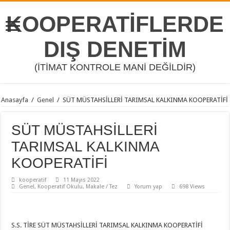
KOOPERATİFLERDE
DIŞ DENETİM
(İTİMAT KONTROLE MANİ DEĞİLDİR)
Anasayfa
/
Genel
/
SÜT MÜSTAHSİLLERİ TARIMSAL KALKINMA KOOPERATİFİ
SÜT MÜSTAHSİLLERİ
TARIMSAL KALKINMA
KOOPERATİFİ
kooperatif
11 Mayıs 2022
Genel
,
Kooperatif Okulu
,
Makale / Tez
Yorum yap
698 Views
S.S. TİRE SÜT MÜSTAHSİLLERİ TARIMSAL KALKINMA KOOPERATİFİ