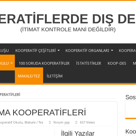
RATİFLERDE DIŞ D
(İTİMAT KONTROLE MANİ DEĞİLDİR)
LUŞU
KOOPERATİF ÇEŞİTLERİ
KOOPERATİF ORGANLARI
KOOPERAT
KULU
100 SORUDA KOOPERATİFLER
İSTATİSTİKLER
KOOP-DES
M
MAKALE/TEZ
İLETİŞİM
ERATİFLERİ
Sos
MA KOOPERATİFLERİ
operatif Okulu
,
Makale / Tez
Yorum yap
657 Views
Koop
İlgili Yazılar