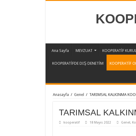
KOOPE
Ana Sayfa
MEVZUAT
KOOPERATİF KURU
KOOPERATİFDE DIŞ DENETİM
KOOPERATİF O
Anasayfa
/
Genel
/
TARIMSAL KALKINMA KOOP
TARIMSAL KALKIN
kooperatif
18 Mayıs 2022
Genel
,
Ko