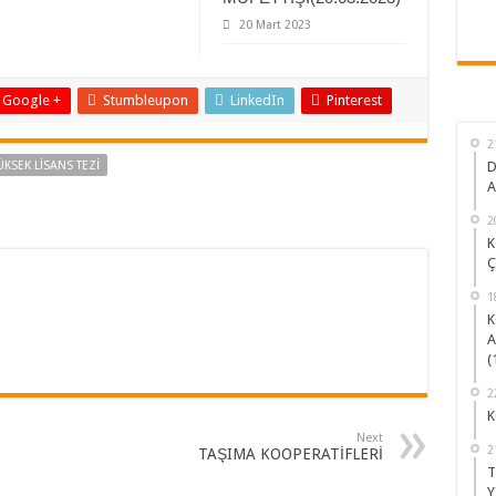
20 Mart 2023
Google +
Stumbleupon
LinkedIn
Pinterest
2
ÜKSEK LİSANS TEZİ
D
A
2
K
Ç
1
K
A
(
2
K
Next
2
TAŞIMA KOOPERATİFLERİ
T
Y