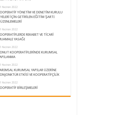
1 Haziran 2022
OOPERATİF YÖNETİM VE DENETİM KURULU
YELERİ İÇİN GETİRİLEN EĞİTİM ŞARTI
ÜZENLEMELERİ
1 Haziran 2022
OOPERATİFLERDE REKABET VE TİCARİ
UAMALE YASAĞI
1 Haziran 2022
ONUT KOOPERATİFLERİNDE KURUMSAL
APILANMA
1 Haziran 2022
ARIMSAL KURUMSAL YAPILAR ÜZERİNE
ONJONKTÜR ETKİSİ VE KOOPERATİFÇİLİK
1 Haziran 2022
OOPERATİF BİRLEŞMELERİ