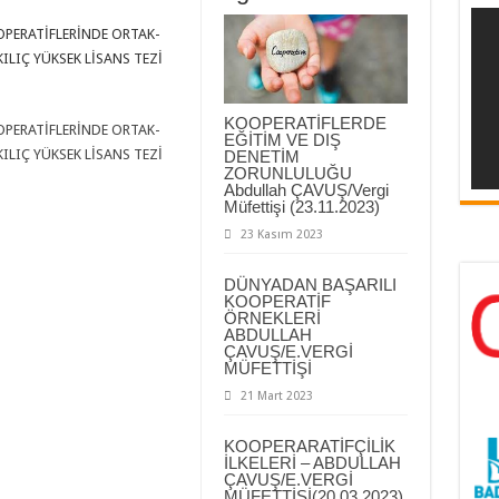
PERATİFLERİNDE ORTAK-
KILIÇ YÜKSEK LİSANS TEZİ
KOOPERATİFLERDE
PERATİFLERİNDE ORTAK-
EĞİTİM VE DIŞ
KILIÇ YÜKSEK LİSANS TEZİ
DENETİM
ZORUNLULUĞU
Abdullah ÇAVUŞ/Vergi
Müfettişi (23.11.2023)
23 Kasım 2023
DÜNYADAN BAŞARILI
KOOPERATİF
ÖRNEKLERİ
ABDULLAH
ÇAVUŞ/E.VERGİ
MÜFETTİŞİ
21 Mart 2023
KOOPERARATİFÇİLİK
İLKELERİ – ABDULLAH
ÇAVUŞ/E.VERGİ
MÜFETTİŞİ(20.03.2023)