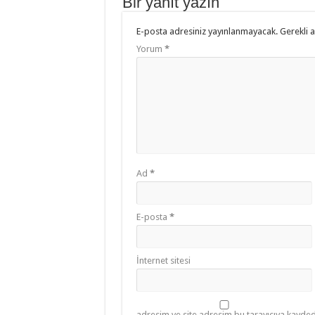
Bir yanıt yazın
E-posta adresiniz yayınlanmayacak.
Gerekli 
Yorum
*
Ad
*
E-posta
*
İnternet sitesi
adresim ve site adresim bu tarayıcıya kaydedi