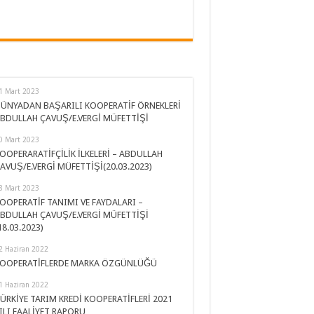
1 Mart 2023
ÜNYADAN BAŞARILI KOOPERATİF ÖRNEKLERİ
BDULLAH ÇAVUŞ/E.VERGİ MÜFETTİŞİ
0 Mart 2023
OOPERARATİFÇİLİK İLKELERİ – ABDULLAH
AVUŞ/E.VERGİ MÜFETTİŞİ(20.03.2023)
8 Mart 2023
OOPERATİF TANIMI VE FAYDALARI –
BDULLAH ÇAVUŞ/E.VERGİ MÜFETTİŞİ
18.03.2023)
2 Haziran 2022
OOPERATİFLERDE MARKA ÖZGÜNLÜĞÜ
1 Haziran 2022
ÜRKİYE TARIM KREDİ KOOPERATİFLERİ 2021
ILI FAALİYET RAPORU