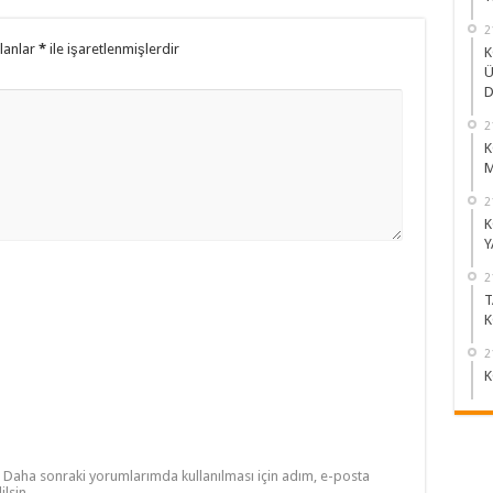
2
alanlar
*
ile işaretlenmişlerdir
K
Ü
D
2
K
M
2
K
Y
2
T
K
2
K
Daha sonraki yorumlarımda kullanılması için adım, e-posta
lsin.