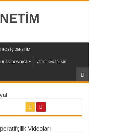
ENETİM
İFDE İÇ DENETİM
UHASEBE/VERGİ
YARGI KARARLARI
yal
eratifçilik Videoları