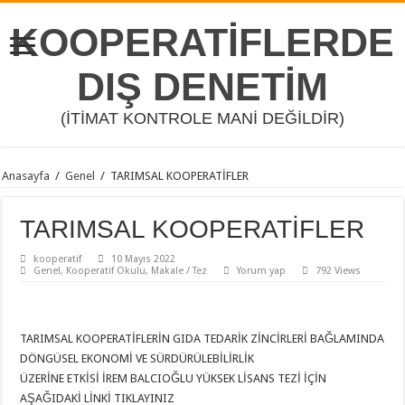
KOOPERATİFLERDE
DIŞ DENETİM
(İTİMAT KONTROLE MANİ DEĞİLDİR)
Anasayfa
/
Genel
/
TARIMSAL KOOPERATİFLER
TARIMSAL KOOPERATİFLER
kooperatif
10 Mayıs 2022
Genel
,
Kooperatif Okulu
,
Makale / Tez
Yorum yap
792 Views
TARIMSAL KOOPERATİFLERİN GIDA TEDARİK ZİNCİRLERİ BAĞLAMINDA
DÖNGÜSEL EKONOMİ VE SÜRDÜRÜLEBİLİRLİK
ÜZERİNE ETKİSİ İREM BALCIOĞLU YÜKSEK LİSANS TEZİ İÇİN
AŞAĞIDAKİ LİNKİ TIKLAYINIZ