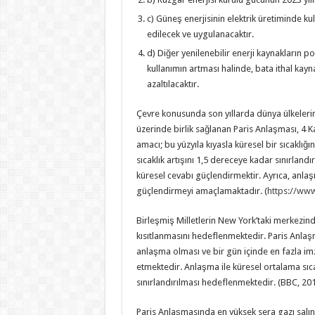
c) Güneş enerjisinin elektrik üretiminde k
edilecek ve uygulanacaktır.
d) Diğer yenilenebilir enerji kaynakların p
kullanımın artması halinde, bata ithal kayn
azaltılacaktır.
Çevre konusunda son yıllarda dünya ülkelerini
üzerinde birlik sağlanan Paris Anlaşması, 4 K
amacı; bu yüzyıla kıyasla küresel bir sıcaklığı
sıcaklık artışını 1,5 dereceye kadar sınırland
küresel cevabı güçlendirmektir. Ayrıca, anlaşma
güçlendirmeyi amaçlamaktadır. (
https://www
Birleşmiş Milletlerin New York’taki merkezind
kısıtlanmasını hedeflenmektedir. Paris Anla
anlaşma olması ve bir gün içinde en fazla i
etmektedir. Anlaşma ile küresel ortalama sıcak
sınırlandırılması hedeflenmektedir. (BBC, 201
Paris Anlaşmasında en yüksek sera gazı salın