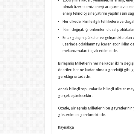
2030 yılına kadar, yenilenebilir enerji, enerj
olmak üzere temiz enerji araştırma ve tekno
enerji teknolojisine yatırım yapılmasını sağl
Her ülkede iklimle ilgili tehlikelere ve doğ
İklim değişikliği önlemleri ulusal politikal
En az gelişmiş ülkeler ve gelişmekte olan de
üzerinde odaklanmayı içeren etkin iklim değ
mekanizmaları teşvik edilmelidir.
Birleşmiş Milletlerin her ne kadar iklim deği
önerileri her ne kadar olması gerektiği gibi g
gerektiği ortadadır.
Ancak bilinçli toplumlar ile bilinçli ülkeler me
gerçekleştirilecektir.
Özetle, Birleşmiş Milletlerin bu gayretlerinin 
gösterilmesi gerekmektedir.
Kaynakça