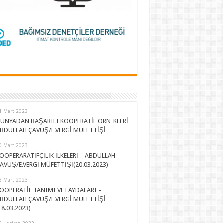
1 Mart 2023
ÜNYADAN BAŞARILI KOOPERATİF ÖRNEKLERİ
BDULLAH ÇAVUŞ/E.VERGİ MÜFETTİŞİ
0 Mart 2023
OOPERARATİFÇİLİK İLKELERİ – ABDULLAH
AVUŞ/E.VERGİ MÜFETTİŞİ(20.03.2023)
8 Mart 2023
OOPERATİF TANIMI VE FAYDALARI –
BDULLAH ÇAVUŞ/E.VERGİ MÜFETTİŞİ
18.03.2023)
2 Haziran 2022