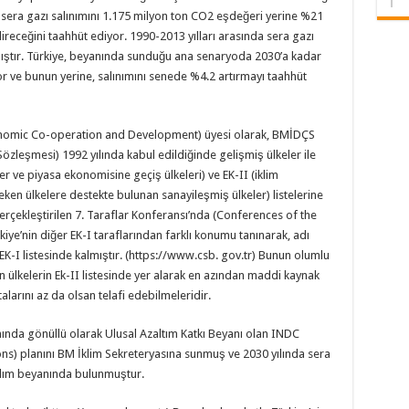
 sera gazı salınımını 1.175 milyon ton CO2 eşdeğeri yerine %21
receğini taahhüt ediyor. 1990-2013 yılları arasında sera gazı
ıştır. Türkiye, beyanında sunduğu ana senaryoda 2030’a kadar
 ve bunun yerine, salınımını senede %4.2 artırmayı taahhüt
onomic Co-operation and Development) üyesi olarak, BMİDÇS
 Sözleşmesi) 1992 yılında kabul edildiğinde gelişmiş ülkeler ile
er ve piyasa ekonomisine geçiş ülkeleri) ve EK-II (iklim
en ülkelere destekte bulunan sanayileşmiş ülkeler) listelerine
erçekleştirilen 7. Taraflar Konferansı’nda (Conferences of the
kiye’nin diğer EK-I taraflarından farklı konumu tanınarak, adı
 EK-I listesinde kalmıştır. (https://www.csb. gov.tr) Bunun olumlu
an ülkelerin Ek-II listesinde yer alarak en azından maddi kaynak
larını az da olsan telafi edebilmeleridir.
mında gönüllü olarak Ulusal Azaltım Katkı Beyanı olan INDC
ns) planını BM İklim Sekreteryasına sunmuş ve 2030 yılında sera
lım beyanında bulunmuştur.