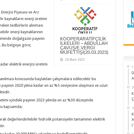
Enerjisi Piyasası ve Arz
ilir kaynakların enerji üretimi
reken tedbirlerin alınması
ebilir enerji kaynaklarının
retiminde doğalgazın payının
KOOPERARATİFÇİLİK
İLKELERİ – ABDULLAH
. Bu belgeye göre;
ÇAVUŞ/E.VERGİ
MÜFETTİŞİ(20.03.2023)
20 Mart 2023
adar elektrik enerjisi üretimi
2
D
A
llanılması konusunda başlatılan çalışmalara edilecektir bu
deki payının 2020 yılına kadar en az %5 seviyesine ulaşması ve uzun
2
tedir.
K
Ç
 üretimi içindeki payının 2023 yılında en az %30 düzeyinde
 Bu kapsamda;
1
K
rak değerlendirilebilir hidrolik potansiyelin tamamının elektrik
A
(
tır.
lına kadar 20.000 MW’a çıkarılması hedeflenmektedir.
2