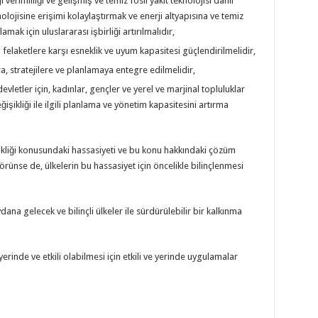
i verimliliği ve gelişmiş ve temiz fosil yakıt teknolojisi dahil
lojisine erişimi kolaylaştırmak ve enerji altyapısına ve temiz
amak için uluslararası işbirliği artırılmalıdır,
al felaketlere karşı esneklik ve uyum kapasitesi güçlendirilmelidir,
ara, stratejilere ve planlamaya entegre edilmelidir,
vletler için, kadınlar, gençler ve yerel ve marjinal topluluklar
işikliği ile ilgili planlama ve yönetim kapasitesini artırma
şikliği konusundaki hassasiyeti ve bu konu hakkındaki çözüm
örünse de, ülkelerin bu hassasiyet için öncelikle bilinçlenmesi
ydana gelecek ve bilinçli ülkeler ile sürdürülebilir bir kalkınma
yerinde ve etkili olabilmesi için etkili ve yerinde uygulamalar