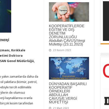
KOOPERATİFLERDE
EĞİTİM VE DIŞ
DENETİM
ZORUNLULUĞU
ENERJİ
Abdullah ÇAVUŞ/Vergi
Müfettişi (23.11.2023)
zmanı, Kırıkkale
23 Kasım 2023
netimi Doktora
İLKSAN Genel Müdürlüğü,
inde yakın zamanlarda daha da
il yakıtlara (kömür, petrol,
DÜNYADAN BAŞARILI
ebiyle tercih edilmekle
KOOPERATİF
ÖRNEKLERİ
erjilerin de olumsuz
ABDULLAH
erji kaynaklarına oranla
ÇAVUŞ/E.VERGİ
MÜFETTİŞİ
a birçok kesim tarafından
21 Mart 2023