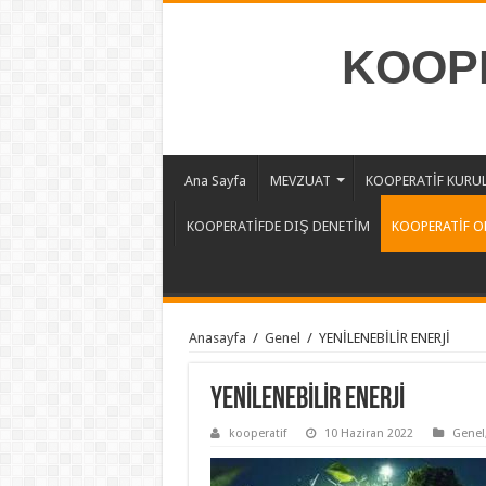
KOOPE
Ana Sayfa
MEVZUAT
KOOPERATİF KURU
KOOPERATİFDE DIŞ DENETİM
KOOPERATİF O
Anasayfa
/
Genel
/
YENİLENEBİLİR ENERJİ
YENİLENEBİLİR ENERJİ
kooperatif
10 Haziran 2022
Genel