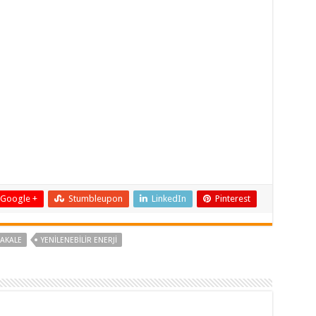
ı
Google +
Stumbleupon
LinkedIn
Pinterest
AKALE
YENİLENEBİLİR ENERJİ