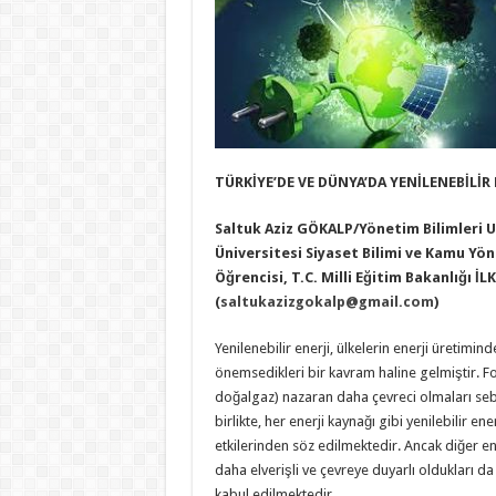
TÜRKİYE’DE VE DÜNYA’DA YENİLENEBİLİR 
Saltuk Aziz GÖKALP/Yönetim Bilimleri U
Üniversitesi Siyaset Bilimi ve Kamu Yö
Öğrencisi, T.C. Milli Eğitim Bakanlığı 
(
saltukazizgokalp@gmail.com
)
Yenilenebilir enerji, ülkelerin enerji üretim
önemsedikleri bir kavram haline gelmiştir. Fos
doğalgaz) nazaran daha çevreci olmaları seb
birlikte, her enerji kaynağı gibi yenilebilir en
etkilerinden söz edilmektedir. Ancak diğer en
daha elverişli ve çevreye duyarlı oldukları d
kabul edilmektedir.