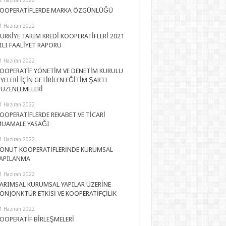
OOPERATİFLERDE MARKA ÖZGÜNLÜĞÜ
1 Haziran 2022
ÜRKİYE TARIM KREDİ KOOPERATİFLERİ 2021
ILI FAALİYET RAPORU
1 Haziran 2022
OOPERATİF YÖNETİM VE DENETİM KURULU
YELERİ İÇİN GETİRİLEN EĞİTİM ŞARTI
ÜZENLEMELERİ
1 Haziran 2022
OOPERATİFLERDE REKABET VE TİCARİ
UAMALE YASAĞI
1 Haziran 2022
ONUT KOOPERATİFLERİNDE KURUMSAL
APILANMA
1 Haziran 2022
ARIMSAL KURUMSAL YAPILAR ÜZERİNE
ONJONKTÜR ETKİSİ VE KOOPERATİFÇİLİK
1 Haziran 2022
OOPERATİF BİRLEŞMELERİ