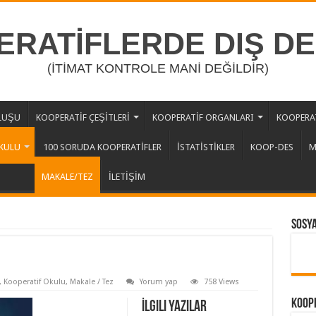
RATİFLERDE DIŞ D
(İTİMAT KONTROLE MANİ DEĞİLDİR)
LUŞU
KOOPERATİF ÇEŞİTLERİ
KOOPERATİF ORGANLARI
KOOPERAT
KULU
100 SORUDA KOOPERATİFLER
İSTATİSTİKLER
KOOP-DES
M
MAKALE/TEZ
İLETİŞİM
Sosy
,
Kooperatif Okulu
,
Makale / Tez
Yorum yap
758 Views
Koope
İlgili Yazılar