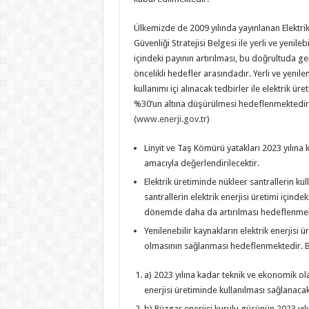
Ülkemizde de 2009 yılında yayınlanan Elektrik 
Güvenliği Stratejisi Belgesi ile yerli ve yenileb
içindeki payının artırılması, bu doğrultuda ge
öncelikli hedefler arasındadır. Yerli ve yenilen
kullanımı içi alınacak tedbirler ile elektrik ü
%30’un altına düşürülmesi hedeflenmektedir
(
www.enerji.gov.tr
)
Linyit ve Taş Kömürü yatakları 2023 yılına k
amacıyla değerlendirilecektir.
Elektrik üretiminde nükleer santrallerin ku
santrallerin elektrik enerjisi üretimi için
dönemde daha da artırılması hedeflenmek
Yenilenebilir kaynakların elektrik enerjisi
olmasının sağlanması hedeflenmektedir.
a) 2023 yılına kadar teknik ve ekonomik ola
enerjisi üretiminde kullanılması sağlanacak
b) Rüzgar enerjisi kurulu gücünün 2023 yı