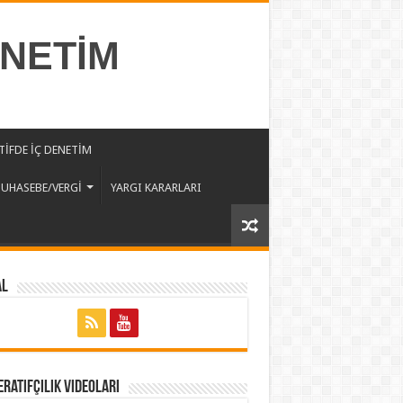
ENETİM
İFDE İÇ DENETİM
UHASEBE/VERGİ
YARGI KARARLARI
al
ratifçilik Videoları