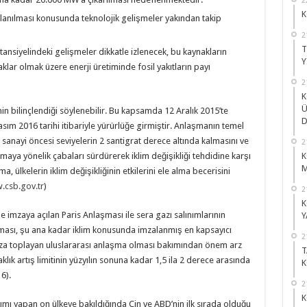
K
ullanılması konusunda teknolojik gelişmeler yakından takip
2
T
otansiyelindeki gelişmeler dikkatle izlenecek, bu kaynakların
Y
aklar olmak üzere enerji üretiminde fosil yakıtların payı
2
K
Ü
n bilinçlendiği söylenebilir. Bu kapsamda 12 Aralık 2015’te
D
asım 2016 tarihi itibariyle yürürlüğe girmiştir. Anlaşmanın temel
n sanayi öncesi seviyelerin 2 santigrat derece altında kalmasını ve
2
K
ırmaya yönelik çabaları sürdürerek iklim değişikliği tehdidine karşı
M
, ülkelerin iklim değişikliğinin etkilerini ele alma becerisini
.csb.gov.tr
)
2
K
e imzaya açılan Paris Anlaşması ile sera gazı salınımlarının
Y
şması, şu ana kadar iklim konusunda imzalanmış en kapsayıcı
2
mza toplayan uluslararası anlaşma olması bakımından önem arz
T
lık artış limitinin yüzyılın sonuna kadar 1,5 ila 2 derece arasında
K
6).
2
K
ımı yapan on ülkeye bakıldığında Çin ve ABD’nin ilk sırada olduğu