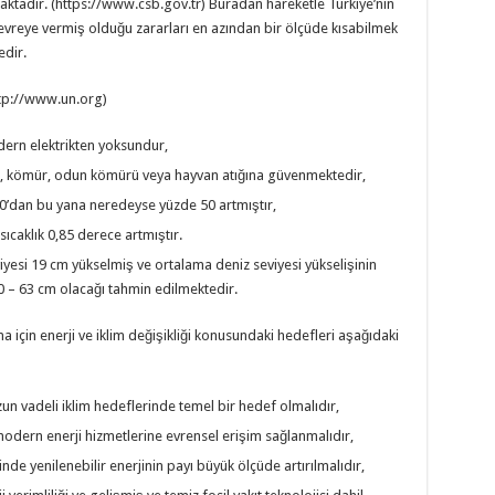
maktadır. (https://www.csb.gov.tr) Buradan hareketle Türkiye’nin
 çevreye vermiş olduğu zararları en azından bir ölçüde kısabilmek
edir.
http://www.un.org)
ern elektrikten yoksundur,
ap, kömür, odun kömürü veya hayvan atığına güvenmektedir,
0’dan bu yana neredeyse yüzde 50 artmıştır,
ıcaklık 0,85 derece artmıştır.
yesi 19 cm yükselmiş ve ortalama deniz seviyesi yükselişinin
40 – 63 cm olacağı tahmin edilmektedir.
ma için enerji ve iklim değişikliği konusundaki hedefleri aşağıdaki
n vadeli iklim hedeflerinde temel bir hedef olmalıdır,
modern enerji hizmetlerine evrensel erişim sağlanmalıdır,
inde yenilenebilir enerjinin payı büyük ölçüde artırılmalıdır,