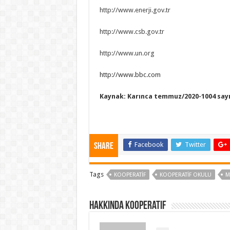
http://www.enerji.gov.tr
http://www.csb.gov.tr
http://www.un.org
http://www.bbc.com
Kaynak: Karınca temmuz/2020-1004 say
Facebook
Twitter
Share
Tags
KOOPERATIF
KOOPERATIF OKULU
M
Hakkında kooperatif