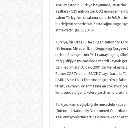
görülmektedir. Türkiye beyanında, 2030’daki
azaltarak 929 milyon ton CO2 eşdeğerine indi
salımı Türkiye’de ortalama senede %3.9 artm
bu değerin senede %5.7 artacağını öngörüyor
etmektedir. (BBC, 2016)
Türkiye, bir OECD (The Organisation for Ec
(Birleşmiş Milletler İklim Değişikliği Çerçeve
birlikte Sözleşme’nin EK-I (sanayileşmiş ülkel
değişikliğiyle mücadelede maddi kaynak gerek
dahil edilmiştir. Ancak, 2001’de Marakeş’te g
PartiesCOP7) alınan 26/CP.7 sayılı kararla Tür
BMİDÇS’nin EK-II listesinden çıkarılmış fakat
tarafı, çevrenin kirlenmesine en çok etkisi ol
konusunda diğer ülkelere yardımcı olarak hata
Türkiye, iklim değişikliği ile mücadele kapsa
(Intended Nationally Determined Contributio
gazı emisyonlarında %21 oranına kadar azat