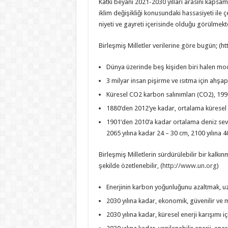
Katkı beyanı 2021-2030 yılları arasını kapsa
iklim değişikliği konusundaki hassasiyeti ile
niyeti ve gayreti içerisinde olduğu görülmekt
Birleşmiş Milletler verilerine göre bugün; (
Dünya üzerinde beş kişiden biri halen mod
3 milyar insan pişirme ve ısıtma için ahş
Küresel CO2 karbon salınımları (CO2), 199
1880’den 2012’ye kadar, ortalama küresel s
1901’den 2010’a kadar ortalama deniz sevi
2065 yılına kadar 24 – 30 cm, 2100 yılına 
Birleşmiş Milletlerin sürdürülebilir bir kalkın
şekilde özetlenebilir, (
http://www.un.org
)
Enerjinin karbon yoğunluğunu azaltmak, uzu
2030 yılına kadar, ekonomik, güvenilir ve 
2030 yılına kadar, küresel enerji karışımı iç