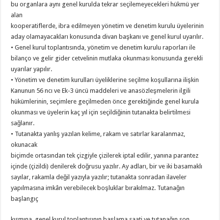
bu organlara aynı genel kurulda tekrar seçilemeyecekleri hükmü yer
alan
kooperatiflerde, ibra edilmeyen yönetim ve denetim kurulu üyelerinin
aday olamayacakları konusunda divan başkanı ve genel kurul uyarılır.
• Genel kurul toplantısında, yönetim ve denetim kurulu raporları ile
bilanço ve gelir gider cetvelinin mutlaka okunması konusunda gerekli
uyarılar yapılır.
• Yönetim ve denetim kurulları üyeliklerine seçilme koşullarına ilişkin
Kanunun 56 ncı ve Ek-3 üncü maddeleri ve anasözleşmelerin ilgili
hükümlerinin, seçimlere geçilmeden önce gerektiğinde genel kurula
okunması ve üyelerin kaç yıl için seçildiğinin tutanakta belirtilmesi
sağlanır.
• Tutanakta yanlış yazılan kelime, rakam ve satırlar karalanmaz,
okunacak
biçimde ortasından tek çizgiyle çizilerek iptal edilir, yanına parantez
içinde (çizildi) denilerek doğrusu yazılır. Ay adları, bir ve iki basamaklı
sayılar, rakamla değil yazıyla yazılır; tutanakta sonradan ilaveler
yapılmasına imkân verebilecek boşluklar bırakılmaz. Tutanağın
başlangıç
kısmına, genel kurul toplantısının başlama saati ve tutanağın son