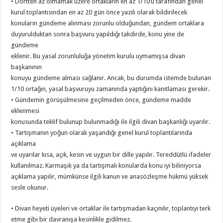
• Dörtten az olmamak üzere ortakların en az 1/10’u tarafından genel
kurul toplantısından en az 20 gün önce yazılı olarak bildirilecek
konuların gündeme alınması zorunlu olduğundan, gündem ortaklara
duyurulduktan sonra başvuru yapıldığı takdirde, konu yine de
gündeme
eklenir. Bu yasal zorunluluğa yönetim kurulu uymamışsa divan
başkanının
konuyu gündeme alması sağlanır. Ancak, bu durumda istemde bulunan
1/10 ortağın, yasal başvuruyu zamanında yaptığını kanıtlaması gerekir.
• Gündemin görüşülmesine geçilmeden önce, gündeme madde
eklenmesi
konusunda teklif bulunup bulunmadığı ile ilgili divan başkanlığı uyarılır.
• Tartışmanın yoğun olarak yaşandığı genel kurul toplantılarında
açıklama
ve uyarılar kısa, açık, kesin ve uygun bir dille yapılır. Tereddütlü ifadeler
kullanılmaz. Karmaşık ya da tartışmalı konularda konu iyi biliniyorsa
açıklama yapılır, mümkünse ilgili kanun ve anasözleşme hükmü yüksek
sesle okunur.
• Divan heyeti üyeleri ve ortaklar ile tartışmadan kaçınılır, toplantıyı terk
etme gibi bir davranışa kesinlikle gidilmez.