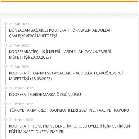
21 Mart 2023
DÜNYADAN BAŞARILI KOOPERATİF ÖRNEKLERİ ABDULLAH
ÇAVUŞ/E.VERGİ MÜFETTİŞİ
20 Mart 2023
KOOPERARATİFÇİLİK İLKELERİ – ABDULLAH ÇAVUŞ/E.VERGİ
MÜFETTİŞİ(20.03.2023)
18 Mart 2023
KOOPERATİF TANIMI VE FAYDALARI – ABDULLAH ÇAVUŞ/E.VERGİ
MÜFETTİŞİ (18.03.2023)
22 Haziran 2022
KOOPERATİFLERDE MARKA ÖZGÜNLÜĞÜ
21 Haziran 2022
TÜRKİYE TARIM KREDİ KOOPERATİFLERİ 2021 YILI FAALİYET RAPORU
21 Haziran 2022
KOOPERATİF YÖNETİM VE DENETİM KURULU ÜYELERİ İÇİN GETİRİLEN
EĞİTİM ŞARTI DÜZENLEMELERİ