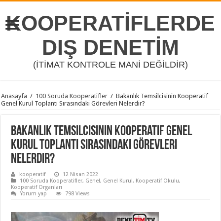
KOOPERATİFLERDE
DIŞ DENETİM
(İTİMAT KONTROLE MANİ DEĞİLDİR)
Anasayfa
/
100 Soruda Kooperatifler
/
Bakanlık Temsilcisinin Kooperatif
Genel Kurul Toplantı Sırasındaki Görevleri Nelerdir?
Bakanlık Temsilcisinin Kooperatif Genel
Kurul Toplantı Sırasındaki Görevleri
Nelerdir?
kooperatif
12 Nisan 2022
100 Soruda Kooperatifler
,
Genel
,
Genel Kurul
,
Kooperatif Okulu
,
Kooperatif Organları
Yorum yap
798 Views