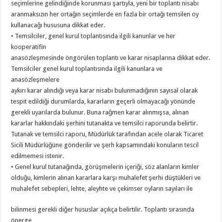
seçimlerine gelindiğinde korunması şartıyla, yeni bir toplantı nisabı
aranmaksızın her ortağın seçimlerde en fazla bir ortağı temsilen oy
kullanacağı hususuna dikkat eder.
• Temsilciler, genel kurul toplantısında ilgili kanunlar ve her
kooperatifin
anasözleşmesinde öngörülen toplantı ve karar nisaplarına dikkat eder.
Temsilciler genel kurul toplantısında ilgili kanunlara ve
anasözleşmelere
aykırı karar alındığı veya karar nisabı bulunmadığının sayısal olarak
tespit edildiği durumlarda, kararların geçerli olmayacağı yönünde
gerekli uyarılarda bulunur. Buna rağmen karar alınmışsa, alınan
kararlar hakkındaki şerhini tutanakta ve temsilci raporunda belirtir.
Tutanak ve temsilci raporu, Müdürlük tarafından acele olarak Ticaret
Sicili Müdürlüğüne gönderilir ve şerh kapsamındaki konuların tescil
edilmemesi istenir.
• Genel kurul tutanağında, görüşmelerin içeriği, söz alanların kimler
olduğu, kimlerin alınan kararlara karşı muhalefet şerhi düştükleri ve
muhalefet sebepleri, lehte, aleyhte ve çekimser oyların sayıları ile
bilinmesi gerekli diğer hususlar açıkça belirtilir. Toplantı sırasında
önerge