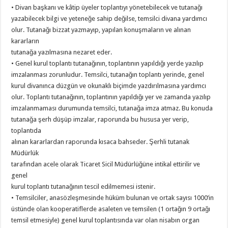
• Divan başkanı ve kâtip üyeler toplantıyı yönetebilecek ve tutanağı
yazabilecek bilgi ve yeteneğe sahip değilse, temsilci divana yardımcı
olur. Tutanağı bizzat yazmayıp, yapılan konuşmaların ve alınan
kararların
tutanağa yazılmasına nezaret eder.
• Genel kurul toplantı tutanağının, toplantının yapıldığı yerde yazılıp
imzalanması zorunludur. Temsilci, tutanağın toplantı yerinde, genel
kurul divanınca düzgün ve okunaklı biçimde yazdırılmasına yardımcı
olur. Toplantı tutanağının, toplantının yapıldığı yer ve zamanda yazılıp
imzalanmaması durumunda temsilci, tutanağa imza atmaz. Bu konuda
tutanağa şerh düşüp imzalar, raporunda bu hususa yer verip,
toplantıda
alınan kararlardan raporunda kısaca bahseder. Şerhli tutanak
Müdürlük
tarafından acele olarak Ticaret Sicil Müdürlüğüne intikal ettirilir ve
genel
kurul toplantı tutanağının tescil edilmemesi istenir.
• Temsilciler, anasözleşmesinde hüküm bulunan ve ortak sayısı 1000’in
üstünde olan kooperatiflerde asaleten ve temsilen (1 ortağın 9 ortağı
temsil etmesiyle) genel kurul toplantısında var olan nisabın organ