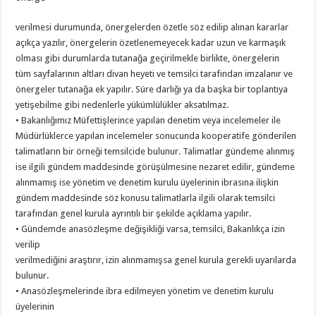
verilmesi durumunda, önergelerden özetle söz edilip alınan kararlar
açıkça yazılır, önergelerin özetlenemeyecek kadar uzun ve karmaşık
olması gibi durumlarda tutanağa geçirilmekle birlikte, önergelerin
tüm sayfalarının altları divan heyeti ve temsilci tarafından imzalanır ve
önergeler tutanağa ek yapılır. Süre darlığı ya da başka bir toplantıya
yetişebilme gibi nedenlerle yükümlülükler aksatılmaz.
• Bakanlığımız Müfettişlerince yapılan denetim veya incelemeler ile
Müdürlüklerce yapılan incelemeler sonucunda kooperatife gönderilen
talimatların bir örneği temsilcide bulunur. Talimatlar gündeme alınmış
ise ilgili gündem maddesinde görüşülmesine nezaret edilir, gündeme
alınmamış ise yönetim ve denetim kurulu üyelerinin ibrasına ilişkin
gündem maddesinde söz konusu talimatlarla ilgili olarak temsilci
tarafından genel kurula ayrıntılı bir şekilde açıklama yapılır.
• Gündemde anasözleşme değişikliği varsa, temsilci, Bakanlıkça izin
verilip
verilmediğini araştırır, izin alınmamışsa genel kurula gerekli uyarılarda
bulunur.
• Anasözleşmelerinde ibra edilmeyen yönetim ve denetim kurulu
üyelerinin