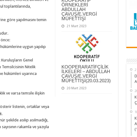
KOOPERATİF
ÖRNEKLERİ
ul toplantılarında,
ABDULLAH
ÇAVUŞ/E.VERGİ
MÜFETTİŞİ
ne göre yapılmasını temin
21 Mart 2023
udur.
 önce:
 hükümlerine uygun yapılıp
t Kuruluşların Genel
KOOPERARATİFÇİLİK
Temsilcisinin Nitelik
2
İLKELERİ – ABDULLAH
me hükümleri uyarınca
ÇAVUŞ/E.VERGİ
D
MÜFETTİŞİ(20.03.2023)
A
20 Mart 2023
2
klık ve varsa temsile ilişkin
K
Ç
sterir listenin, ortaklar veya
1
ı,
K
ür şekilde asılıp asılmadığı,
A
n sayısının rakamla ve yazıyla
(