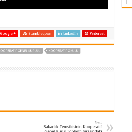
Google +
Stumbleupon
LinkedIn
Pinterest
KOOPERATIF GENEL KURULU
KOOPERATIF OKULU
Next
Bakanlık Temsilcisinin Kooperatif
Genel Kurul Toplantı Sırasındaki