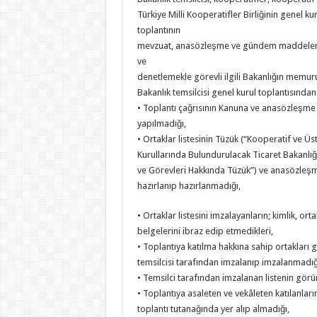
Türkiye Milli Kooperatifler Birliğinin genel kur
toplantının
mevzuat, anasözleşme ve gündem maddeleri
ve
denetlemekle görevli ilgili Bakanlığın memur
Bakanlık temsilcisi genel kurul toplantısından
• Toplantı çağrısının Kanuna ve anasözleşme
yapılmadığı,
• Ortaklar listesinin Tüzük (“Kooperatif ve Üs
Kurullarında Bulundurulacak Ticaret Bakanlığı 
ve Görevleri Hakkında Tüzük”) ve anasözleş
hazırlanıp hazırlanmadığı,
• Ortaklar listesini imzalayanların; kimlik, orta
belgelerini ibraz edip etmedikleri,
• Toplantıya katılma hakkına sahip ortakları gö
temsilcisi tarafından imzalanıp imzalanmadığ
• Temsilci tarafından imzalanan listenin görün
• Toplantıya asaleten ve vekâleten katılanları
toplantı tutanağında yer alıp almadığı,