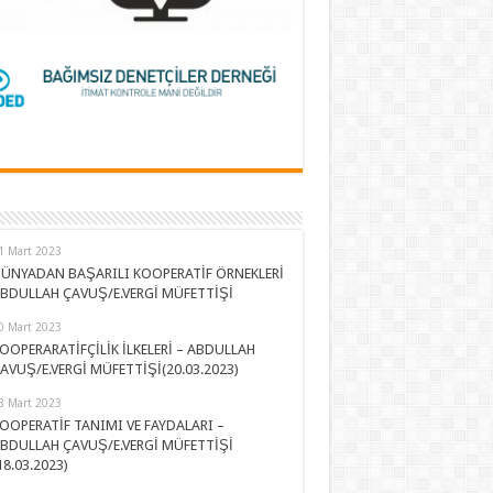
1 Mart 2023
ÜNYADAN BAŞARILI KOOPERATİF ÖRNEKLERİ
BDULLAH ÇAVUŞ/E.VERGİ MÜFETTİŞİ
0 Mart 2023
OOPERARATİFÇİLİK İLKELERİ – ABDULLAH
AVUŞ/E.VERGİ MÜFETTİŞİ(20.03.2023)
8 Mart 2023
OOPERATİF TANIMI VE FAYDALARI –
BDULLAH ÇAVUŞ/E.VERGİ MÜFETTİŞİ
18.03.2023)