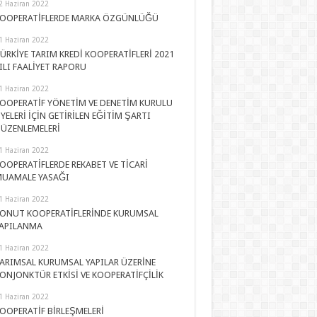
2 Haziran 2022
OOPERATİFLERDE MARKA ÖZGÜNLÜĞÜ
1 Haziran 2022
ÜRKİYE TARIM KREDİ KOOPERATİFLERİ 2021
ILI FAALİYET RAPORU
1 Haziran 2022
OOPERATİF YÖNETİM VE DENETİM KURULU
YELERİ İÇİN GETİRİLEN EĞİTİM ŞARTI
ÜZENLEMELERİ
1 Haziran 2022
OOPERATİFLERDE REKABET VE TİCARİ
UAMALE YASAĞI
1 Haziran 2022
ONUT KOOPERATİFLERİNDE KURUMSAL
APILANMA
1 Haziran 2022
ARIMSAL KURUMSAL YAPILAR ÜZERİNE
ONJONKTÜR ETKİSİ VE KOOPERATİFÇİLİK
1 Haziran 2022
OOPERATİF BİRLEŞMELERİ