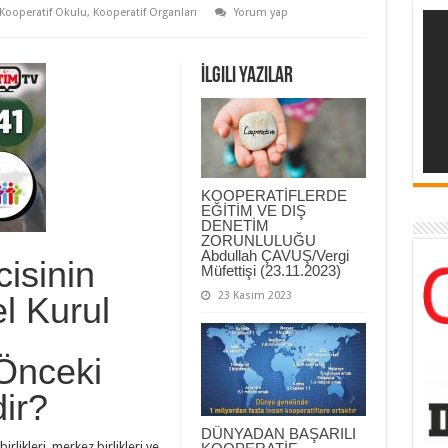
Kooperatif Okulu
,
Kooperatif Organları
Yorum yap
İlgili Yazılar
KOOPERATİFLERDE
EĞİTİM VE DIŞ
DENETİM
ZORUNLULUĞU
Abdullah ÇAVUŞ/Vergi
isinin
Müfettişi (23.11.2023)
23 Kasım 2023
l Kurul
Önceki
ir?
DÜNYADAN BAŞARILI
irlikleri, merkez birlikleri ve