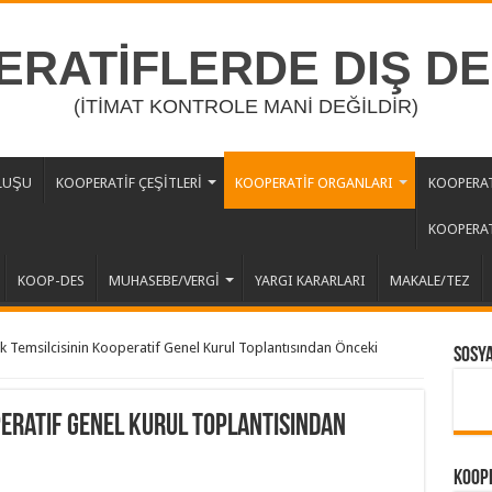
RATİFLERDE DIŞ D
(İTİMAT KONTROLE MANİ DEĞİLDİR)
LUŞU
KOOPERATİF ÇEŞİTLERİ
KOOPERATİF ORGANLARI
KOOPERAT
KOOPERAT
KOOP-DES
MUHASEBE/VERGİ
YARGI KARARLARI
MAKALE/TEZ
k Temsilcisinin Kooperatif Genel Kurul Toplantısından Önceki
Sosy
peratif Genel Kurul Toplantısından
Koope