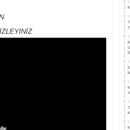
2
K
İN
2
T
Y
İZLEYİNİZ
2
K
Ü
D
2
K
M
2
K
Y
2
T
K
2
K