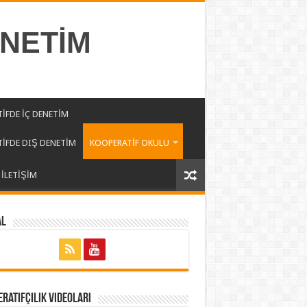
ENETİM
İFDE İÇ DENETİM
İFDE DIŞ DENETİM
KOOPERATİF OKULU
İLETİŞİM
al
ratifçilik Videoları