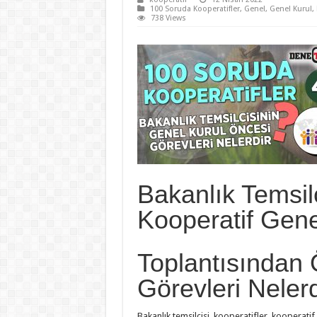
100 Soruda Kooperatifler
,
Genel
,
Genel Kurul
,
738 Views
Bakanlık Temsilc
Kooperatif Gene
Toplantısından 
Görevleri Nelerd
Bakanlık temsilcisi, kooperatifler, kooperatif b