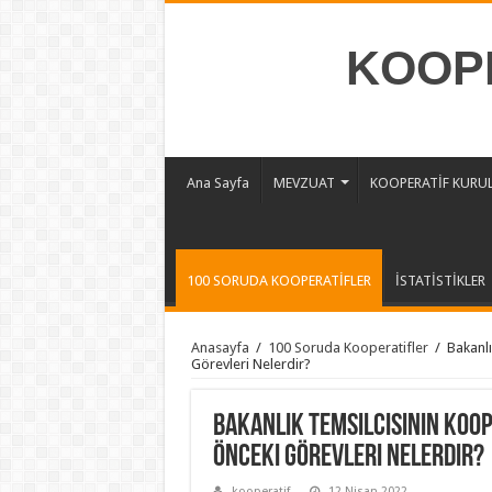
KOOPE
Ana Sayfa
MEVZUAT
KOOPERATİF KURU
100 SORUDA KOOPERATİFLER
İSTATİSTİKLER
Anasayfa
/
100 Soruda Kooperatifler
/
Bakanlı
Görevleri Nelerdir?
Bakanlık Temsilcisinin Koo
Önceki Görevleri Nelerdir?
kooperatif
12 Nisan 2022