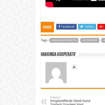
Facebook
Twitter
Share
Tags
BAKANLIK TEMSILCISI
KOOPERATIF
Hakkında kooperatif
Previous
Kooperatiflerde Genel Kurul
Toplantı Gündemi Nasıl