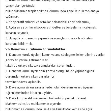
6. Yönetim kurulunun ana sözleşme, kanun ve mevzuatlara aykırı
çalışmalar içerisinde
bulunduklarının tespit edilmesi durumunda genel kurulu toplantıya
çağırmak,
7. Kooperatif sırlarını ve ortaklar hakkındaki sırları saklamak,
8. Ayda en az bir kere kooperatif defter ve belgelerini incelemek,
kasasını saymak,
9. Üç ayda bir denetim yapmak ve sonuçlarını raporla yönetim
kuruluna bildirmek.
VI- Denetim Kurulunun Sorumlulukları:
1- Denetim kurulu üyeleri, kanun ve ana sözleşme ile kendilerine verilen
görevleri yerine getirmedikleri
takdirde ortaya çıkacak sonuçlardan sorumludur.
2- Denetim kurulu üyelerinin görevi olduğu halde yapmadığı bir
durumdan ortaya çıkan zararlar için
tazminat davası açılabilir.
3- Dava açma süresi zarara neden olan denetim kurulu üyesinin
öğrenilmesinden itibaren 2 yıldır.
4- Dava kooperatif merkezinin bulunduğu yerdeki Ticaret
Mahkemesine, bu mahkemenin o yerde
bulunmaması durumunda ise Asliye Hukuk Mahkemesine açılır.