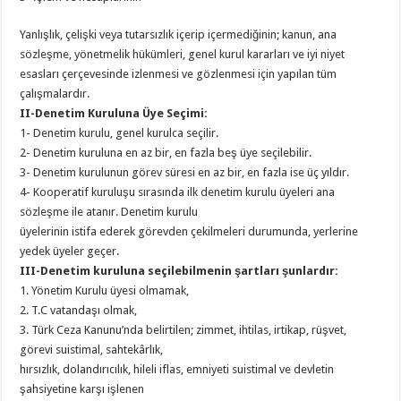
Yanlışlık, çelişki veya tutarsızlık içerip içermediğinin; kanun, ana
sözleşme, yönetmelik hükümleri, genel kurul kararları ve iyi niyet
esasları çerçevesinde izlenmesi ve gözlenmesi için yapılan tüm
çalışmalardır.
II-Denetim Kuruluna Üye Seçimi:
1- Denetim kurulu, genel kurulca seçilir.
2- Denetim kuruluna en az bir, en fazla beş üye seçilebilir.
3- Denetim kurulunun görev süresi en az bir, en fazla ise üç yıldır.
4- Kooperatif kuruluşu sırasında ilk denetim kurulu üyeleri ana
sözleşme ile atanır. Denetim kurulu
üyelerinin istifa ederek görevden çekilmeleri durumunda, yerlerine
yedek üyeler geçer.
III-Denetim kuruluna seçilebilmenin şartları şunlardır:
1. Yönetim Kurulu üyesi olmamak,
2. T.C vatandaşı olmak,
3. Türk Ceza Kanunu’nda belirtilen; zimmet, ihtilas, irtikap, rüşvet,
görevi suistimal, sahtekârlık,
hırsızlık, dolandırıcılık, hileli iflas, emniyeti suistimal ve devletin
şahsiyetine karşı işlenen