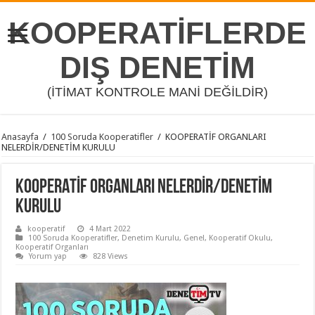
KOOPERATİFLERDE
DIŞ DENETİM
(İTİMAT KONTROLE MANİ DEĞİLDİR)
Anasayfa
/
100 Soruda Kooperatifler
/
KOOPERATİF ORGANLARI
NELERDİR/DENETİM KURULU
KOOPERATİF ORGANLARI NELERDİR/DENETİM
KURULU
kooperatif
4 Mart 2022
100 Soruda Kooperatifler
,
Denetim Kurulu
,
Genel
,
Kooperatif Okulu
,
Kooperatif Organları
Yorum yap
828 Views