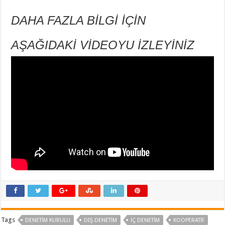
DAHA FAZLA BİLGİ İÇİN
AŞAĞIDAKİ VİDEOYU İZLEYİNİZ
Tags
DENETIM KURULU
DIŞ DENETIM
İÇ DENETİM
KOOPERATIF