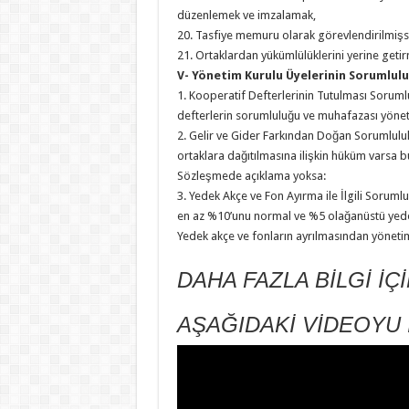
düzenlemek ve imzalamak,
20. Tasfiye memuru olarak görevlendirilmişse
21. Ortaklardan yükümlülüklerini yerine getir
V- Yönetim Kurulu Üyelerinin Sorumlulu
1. Kooperatif Defterlerinin Tutulması Sorum
defterlerin sorumluluğu ve muhafazası yöneti
2. Gelir ve Gider Farkından Doğan Sorumlulu
ortaklara dağıtılmasına ilişkin hüküm varsa b
Sözleşmede açıklama yoksa:
3. Yedek Akçe ve Fon Ayırma ile İlgili Sorumlu
en az %10’unu normal ve %5 olağanüstü yedek
Yedek akçe ve fonların ayrılmasından yöneti
DAHA FAZLA BİLGİ İÇ
AŞAĞIDAKİ VİDEOYU 