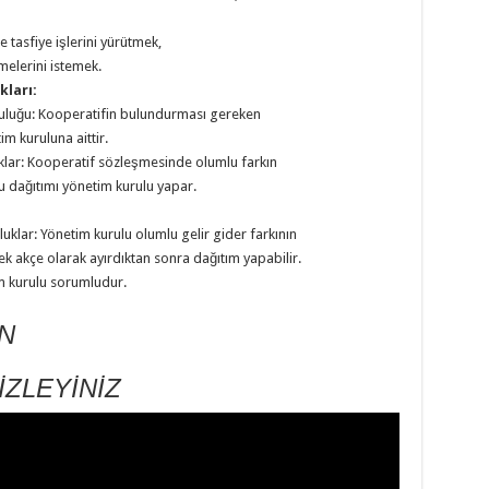
 tasfiye işlerini yürütmek,
melerini istemek.
kları:
luluğu: Kooperatifin bulundurması gereken
m kuruluna aittir.
klar: Kooperatif sözleşmesinde olumlu farkın
u dağıtımı yönetim kurulu yapar.
luklar: Yönetim kurulu olumlu gelir gider farkının
 akçe olarak ayırdıktan sonra dağıtım yapabilir.
m kurulu sorumludur.
İN
İZLEYİNİZ