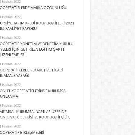
2 Haziran 2022
OOPERATİFLERDE MARKA ÖZGÜNLÜĞÜ
1 Haziran 2022
ÜRKİYE TARIM KREDİ KOOPERATİFLERİ 2021
ILI FAALİYET RAPORU
1 Haziran 2022
OOPERATİF YÖNETİM VE DENETİM KURULU
YELERİ İÇİN GETİRİLEN EĞİTİM ŞARTI
ÜZENLEMELERİ
1 Haziran 2022
OOPERATİFLERDE REKABET VE TİCARİ
UAMALE YASAĞI
1 Haziran 2022
ONUT KOOPERATİFLERİNDE KURUMSAL
APILANMA
1 Haziran 2022
ARIMSAL KURUMSAL YAPILAR ÜZERİNE
ONJONKTÜR ETKİSİ VE KOOPERATİFÇİLİK
1 Haziran 2022
OOPERATİF BİRLEŞMELERİ