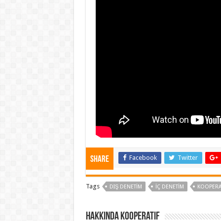
Facebook
Twitter
Share
Tags
DIŞ DENETIM
İÇ DENETİM
KOOPERA
Hakkında kooperatif