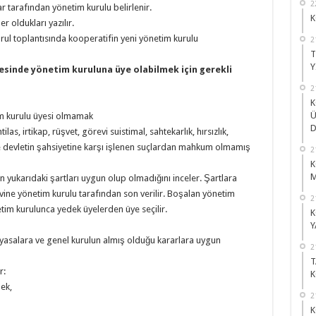
2
 tarafından yönetim kurulu belirlenir.
K
 oldukları yazılır.
rul toplantısında kooperatifin yeni yönetim kurulu
2
T
Y
esinde yönetim kuruluna üye olabilmek için gerekli
2
K
Ü
im kurulu üyesi olmamak
D
las, irtikap, rüşvet, görevi suistimal, sahtekarlık, hırsızlık,
al ve devletin şahsiyetine karşı işlenen suçlardan mahkum olmamış
2
K
M
 yukarıdaki şartları uygun olup olmadığını inceler. Şartlara
ine yönetim kurulu tarafından son verilir. Boşalan yönetim
2
tim kurulunca yedek üyelerden üye seçilir.
K
Y
yasalara ve genel kurulun almış olduğu kararlara uygun
2
T
r:
K
mek,
2
K