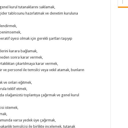
 genel kurul tutanaklarını saklamak,
ir gider tablosunu hazırlatmak ve denetim kuruluna
gilendirmek,
ni benimsemek,
ratif üyesi olmak için gerekli şartları taşıyıp
klerini karara bağlamak,
emeden sonra karar vermek,
rtaklıktan çıkartılmaya karar vermek,
r ve personel ile temsilci veya vekil atamak, bunların
k ve onları eğitmek,
rula teklif etmek,
da olağanüstü toplantıya çağırmak ve genel kurul
isi istemek,
çmak,
urumunda varsa yedek üye çağırmak,
kanlık temsilcisi ile birlikte incelemek, tutanak