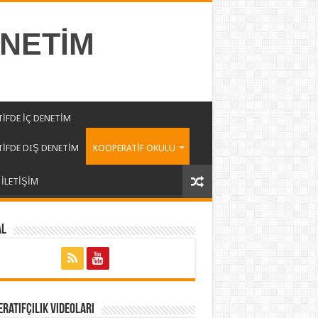
ENETİM
İFDE İÇ DENETİM
İFDE DIŞ DENETİM
KOOPERATİF OKULU
İLETİŞİM
al
ratifçilik Videoları