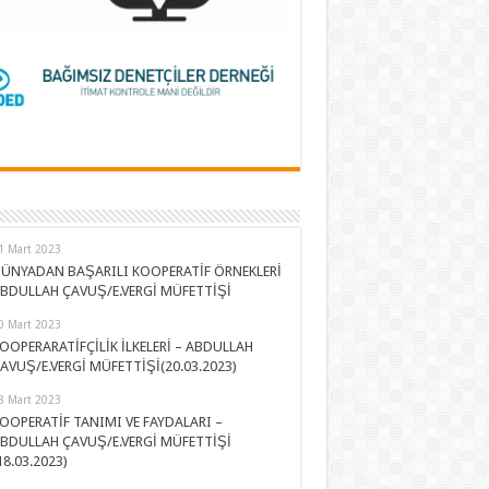
1 Mart 2023
ÜNYADAN BAŞARILI KOOPERATİF ÖRNEKLERİ
BDULLAH ÇAVUŞ/E.VERGİ MÜFETTİŞİ
0 Mart 2023
OOPERARATİFÇİLİK İLKELERİ – ABDULLAH
AVUŞ/E.VERGİ MÜFETTİŞİ(20.03.2023)
8 Mart 2023
OOPERATİF TANIMI VE FAYDALARI –
BDULLAH ÇAVUŞ/E.VERGİ MÜFETTİŞİ
18.03.2023)