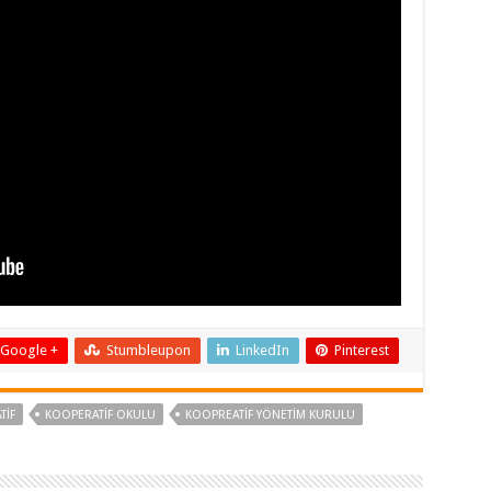
Google +
Stumbleupon
LinkedIn
Pinterest
TIF
KOOPERATIF OKULU
KOOPREATIF YÖNETIM KURULU