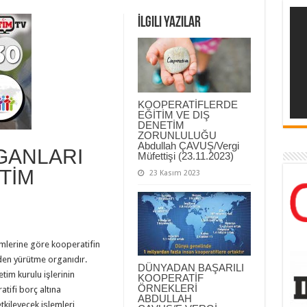
İlgili Yazılar
KOOPERATİFLERDE
EĞİTİM VE DIŞ
DENETİM
ZORUNLULUĞU
Abdullah ÇAVUŞ/Vergi
GANLARI
Müfettişi (23.11.2023)
TİM
23 Kasım 2023
mlerine göre kooperatifin
eden yürütme organıdır.
DÜNYADAN BAŞARILI
tim kurulu işlerinin
KOOPERATİF
ÖRNEKLERİ
tifi borç altına
ABDULLAH
tkileyecek işlemleri