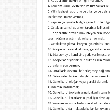
3. Kooperatifin hukuki birliğini korumak,
4. Yönetim kurulu defterleri ve tutanakları ile
5. Yıllık faaliyet raporunu ve bilanço ve gel
incelenmek üzere vermek,
6. Yapılan çalışmalarla ilgili genel kurulu bil
7. Ortakları temsil ederken tarafsızlık ilkesi
8. Kooperatife ortak olmak isteyenlerin, koope
taşımadığını araştırmak ve karar vermek,
9. Ortaklıktan çıkmak isteyen üyelerin bu iste
10. Kooperatife ortak alımına, gerekli incel
11. Sözleşmeyle kendisine yetki verilmişse, o
12. Kooperatif işlerinin yürütülmesi için müdü
görevlerin son vermek,
13. Ortaklarla devamlı haberleşmeyi sağlama
14. Gelir-gider farkının dağıtılmasını genel ku
15. Genel kurul olağan veya gerekli durumlar
gündemini hazırlamak,
16. Genel kurul toplantılarına bakanlık temsilc
17. Genel kurul kararlarının iptali için dava a
18. Yönetim kurulu ortaklarının eksilmesi d
19. Genel kurulda mektupla kullanılan oyları ba