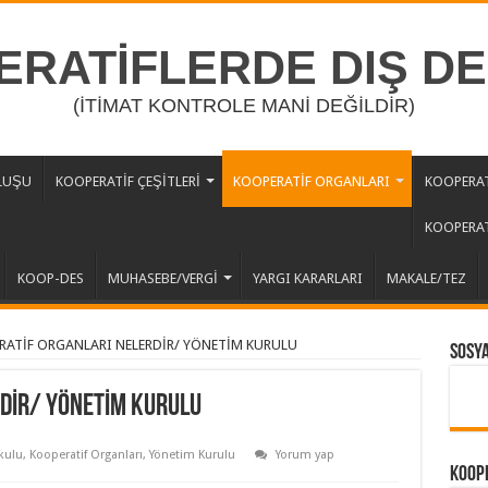
RATİFLERDE DIŞ D
(İTİMAT KONTROLE MANİ DEĞİLDİR)
LUŞU
KOOPERATİF ÇEŞİTLERİ
KOOPERATİF ORGANLARI
KOOPERAT
KOOPERAT
KOOP-DES
MUHASEBE/VERGİ
YARGI KARARLARI
MAKALE/TEZ
RATİF ORGANLARI NELERDİR/ YÖNETİM KURULU
Sosy
DİR/ YÖNETİM KURULU
kulu
,
Kooperatif Organları
,
Yönetim Kurulu
Yorum yap
Koope