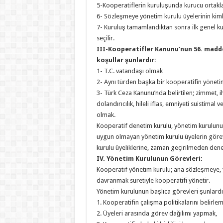
5-Kooperatiflerin kuruluşunda kurucu ortaklar
6- Sözleşmeye yönetim kurulu üyelerinin kimler
7- Kuruluş tamamlandıktan sonra ilk genel ku
seçilir.
III-Kooperatifler Kanunu’nun 56. madd
koşullar şunlardır:
1- T.C. vatandaşı olmak
2- Aynı türden başka bir kooperatifin yönet
3- Türk Ceza Kanunu’nda belirtilen; zimmet, ihti
dolandırıcılık, hileli iflas, emniyeti suistim
olmak.
Kooperatif denetim kurulu, yönetim kurulunun
uygun olmayan yönetim kurulu üyelerin görev
kurulu üyeliklerine, zaman geçirilmeden dene
IV. Yönetim Kurulunun Görevleri:
Kooperatif yönetim kurulu; ana sözleşmeye, 
davranmak suretiyle kooperatifi yönetir.
Yönetim kurulunun başlıca görevleri şunlardı
1. Kooperatifin çalışma politikalarını belirle
2. Üyeleri arasında görev dağılımı yapmak,