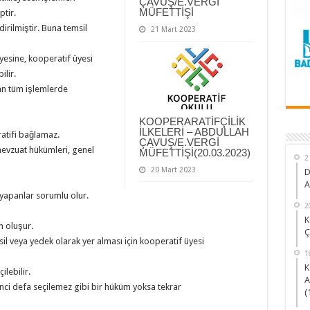
ÇAVUŞ/E.VERGİ
MÜFETTİŞİ
tir.
dirilmiştir. Buna temsil
21 Mart 2023
yesine, kooperatif üyesi
lir.
ılan tüm işlemlerde
KOOPERARATİFÇİLİK
İLKELERİ – ABDULLAH
atifi bağlamaz.
ÇAVUŞ/E.VERGİ
evzuat hükümleri, genel
MÜFETTİŞİ(20.03.2023)
2
20 Mart 2023
D
A
i yapanlar sorumlu olur.
2
K
n oluşur.
Ç
sil veya yedek olarak yer alması için kooperatif üyesi
1
K
ilebilir.
A
nci defa seçilemez gibi bir hüküm yoksa tekrar
(