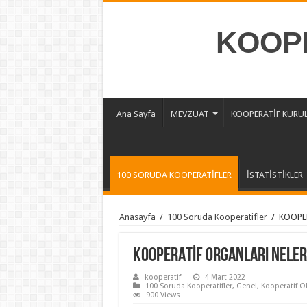
KOOPE
Ana Sayfa
MEVZUAT
KOOPERATİF KURU
100 SORUDA KOOPERATİFLER
İSTATİSTİKLER
Anasayfa
/
100 Soruda Kooperatifler
/
KOOPE
KOOPERATİF ORGANLARI NELER
kooperatif
4 Mart 2022
100 Soruda Kooperatifler
,
Genel
,
Kooperatif O
900 Views