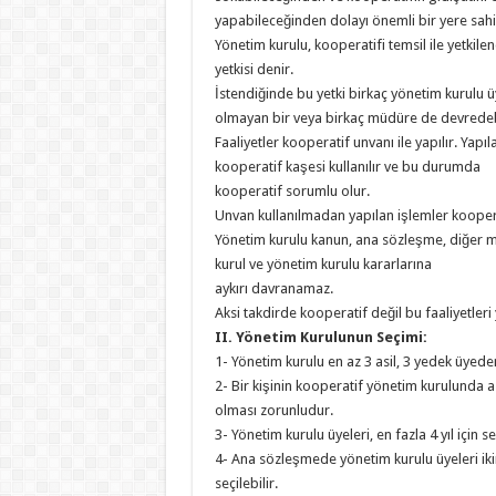
yapabileceğinden dolayı önemli bir yere sahip
Yönetim kurulu, kooperatifi temsil ile yetkilen
yetkisi denir.
İstendiğinde bu yetki birkaç yönetim kurulu ü
olmayan bir veya birkaç müdüre de devredebi
Faaliyetler kooperatif unvanı ile yapılır. Yap
kooperatif kaşesi kullanılır ve bu durumda
kooperatif sorumlu olur.
Unvan kullanılmadan yapılan işlemler kooper
Yönetim kurulu kanun, ana sözleşme, diğer m
kurul ve yönetim kurulu kararlarına
aykırı davranamaz.
Aksi takdirde kooperatif değil bu faaliyetler
II. Yönetim Kurulunun Seçimi:
1- Yönetim kurulu en az 3 asil, 3 yedek üyede
2- Bir kişinin kooperatif yönetim kurulunda a
olması zorunludur.
3- Yönetim kurulu üyeleri, en fazla 4 yıl için seç
4- Ana sözleşmede yönetim kurulu üyeleri iki
seçilebilir.